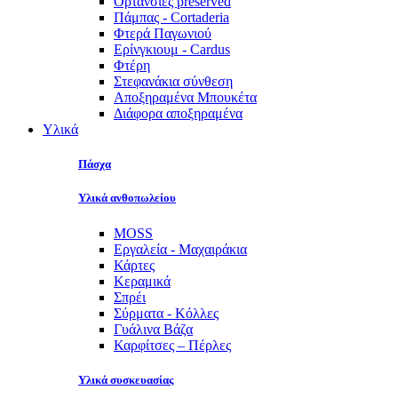
Ορτανσίες preserved
Πάμπας - Cortaderia
Φτερά Παγωνιού
Ερίνγκιουμ - Cardus
Φτέρη
Στεφανάκια σύνθεση
Αποξηραμένα Μπουκέτα
Διάφορα αποξηραμένα
Υλικά
Πάσχα
Υλικά ανθοπωλείου
MOSS
Εργαλεία - Μαχαιράκια
Κάρτες
Κεραμικά
Σπρέι
Σύρματα - Κόλλες
Γυάλινα Βάζα
Καρφίτσες – Πέρλες
Υλικά συσκευασίας