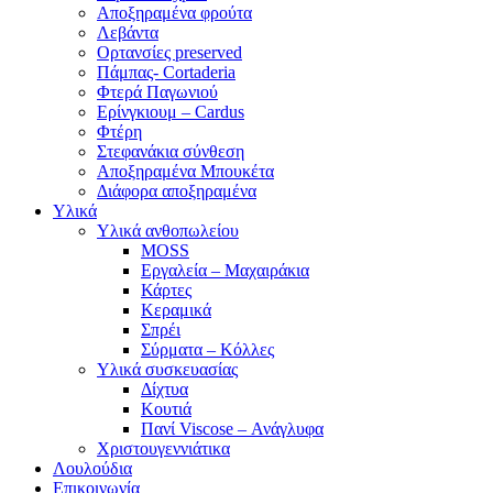
Αποξηραμένα φρούτα
Λεβάντα
Ορτανσίες preserved
Πάμπας- Cortaderia
Φτερά Παγωνιού
Ερίνγκιουμ – Cardus
Φτέρη
Στεφανάκια σύνθεση
Αποξηραμένα Μπουκέτα
Διάφορα αποξηραμένα
Υλικά
Υλικά ανθοπωλείου
MOSS
Εργαλεία – Μαχαιράκια
Κάρτες
Κεραμικά
Σπρέι
Σύρματα – Κόλλες
Υλικά συσκευασίας
Δίχτυα
Κουτιά
Πανί Viscose – Ανάγλυφα
Χριστουγεννιάτικα
Λουλούδια
Επικοινωνία