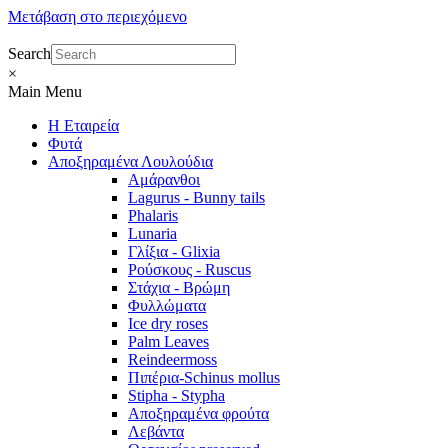
Μετάβαση στο περιεχόμενο
Search
×
Main Menu
Η Εταιρεία
Φυτά
Αποξηραμένα Λουλούδια
Αμάρανθοι
Lagurus - Bunny tails
Phalaris
Lunaria
Γλίξια - Glixia
Ρούσκους - Ruscus
Στάχια - Βρώμη
Φυλλώματα
Ice dry roses
Palm Leaves
Reindeermoss
Πιπέρια-Schinus mollus
Stipha - Stypha
Αποξηραμένα φρούτα
Λεβάντα