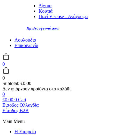
Δίχτυα
Κουτιά
Πανί Viscose - Ανάγλυφα
Χριστουγεννιάτικα
Λουλούδια
Επικοινωνία
0
0
Subtotal:
€
0.00
0
€
0.00
0
Cart
Είσοδος Ολλανδία
Είσοδος B2B
Main Menu
Η Εταιρεία