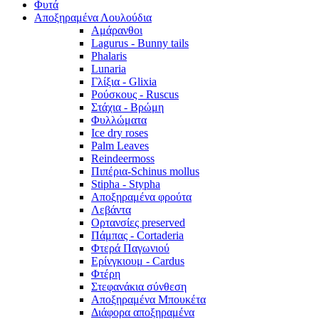
Φυτά
Αποξηραμένα Λουλούδια
Αμάρανθοι
Lagurus - Bunny tails
Phalaris
Lunaria
Γλίξια - Glixia
Ρούσκους - Ruscus
Στάχια - Βρώμη
Φυλλώματα
Ice dry roses
Palm Leaves
Reindeermoss
Πιπέρια-Schinus mollus
Stipha - Stypha
Αποξηραμένα φρούτα
Λεβάντα
Ορτανσίες preserved
Πάμπας - Cortaderia
Φτερά Παγωνιού
Ερίνγκιουμ - Cardus
Φτέρη
Στεφανάκια σύνθεση
Αποξηραμένα Μπουκέτα
Διάφορα αποξηραμένα