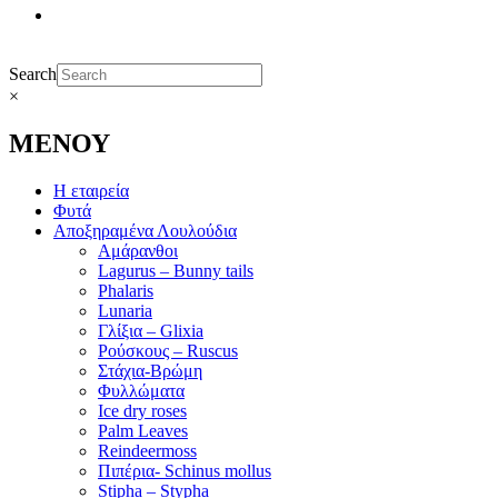
Search
×
ΜΕΝΟΥ
Η εταιρεία
Φυτά
Αποξηραμένα Λουλούδια
Αμάρανθοι
Lagurus – Bunny tails
Phalaris
Lunaria
Γλίξια – Glixia
Ρούσκους – Ruscus
Στάχια-Βρώμη
Φυλλώματα
Ice dry roses
Palm Leaves
Reindeermoss
Πιπέρια- Schinus mollus
Stipha – Stypha