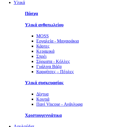
Υλικά
Πάσχα
Υλικά ανθοπωλείου
MOSS
Εργαλεία - Μαχαιράκια
Κάρτες
Κεραμικά
Σπρέι
Σύρματα - Κόλλες
Γυάλινα Βάζα
Καρφίτσες – Πέρλες
Υλικά συσκευασίας
Δίχτυα
Κουτιά
Πανί Viscose - Ανάγλυφα
Χριστουγεννιάτικα
Λουλούδια