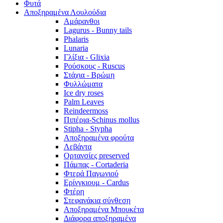
Φυτά
Αποξηραμένα Λουλούδια
Αμάρανθοι
Lagurus - Bunny tails
Phalaris
Lunaria
Γλίξια - Glixia
Ρούσκους - Ruscus
Στάχια - Βρώμη
Φυλλώματα
Ice dry roses
Palm Leaves
Reindeermoss
Πιπέρια-Schinus mollus
Stipha - Stypha
Αποξηραμένα φρούτα
Λεβάντα
Ορτανσίες preserved
Πάμπας - Cortaderia
Φτερά Παγωνιού
Ερίνγκιουμ - Cardus
Φτέρη
Στεφανάκια σύνθεση
Αποξηραμένα Μπουκέτα
Διάφορα αποξηραμένα