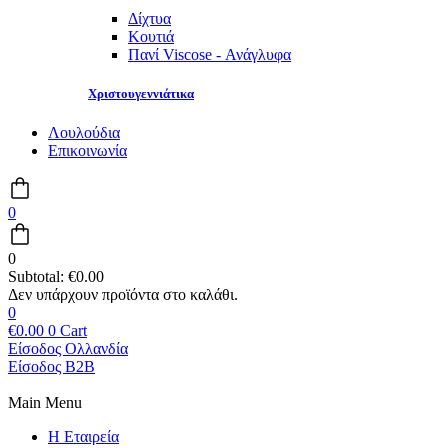
Δίχτυα
Κουτιά
Πανί Viscose - Ανάγλυφα
Χριστουγεννιάτικα
Λουλούδια
Επικοινωνία
0
0
Subtotal:
€
0.00
0
€
0.00
0
Cart
Είσοδος Ολλανδία
Είσοδος B2B
Main Menu
Η Εταιρεία