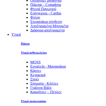
Ορτανσίες preserved
Πάμπας - Cortaderia
Φτερά Παγωνιού
Ερίνγκιουμ - Cardus
Φτέρη
Στεφανάκια σύνθεση
Αποξηραμένα Μπουκέτα
Διάφορα αποξηραμένα
Υλικά
Πάσχα
Υλικά ανθοπωλείου
MOSS
Εργαλεία - Μαχαιράκια
Κάρτες
Κεραμικά
Σπρέι
Σύρματα - Κόλλες
Γυάλινα Βάζα
Καρφίτσες – Πέρλες
Υλικά συσκευασίας