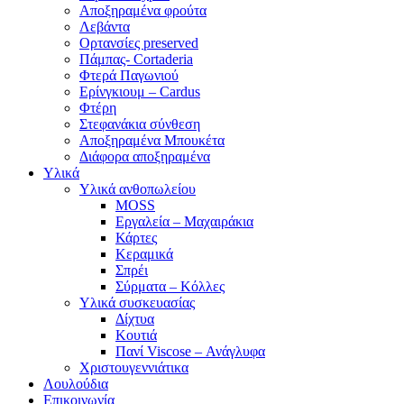
Αποξηραμένα φρούτα
Λεβάντα
Ορτανσίες preserved
Πάμπας- Cortaderia
Φτερά Παγωνιού
Ερίνγκιουμ – Cardus
Φτέρη
Στεφανάκια σύνθεση
Αποξηραμένα Μπουκέτα
Διάφορα αποξηραμένα
Υλικά
Υλικά ανθοπωλείου
MOSS
Εργαλεία – Μαχαιράκια
Κάρτες
Κεραμικά
Σπρέι
Σύρματα – Κόλλες
Υλικά συσκευασίας
Δίχτυα
Κουτιά
Πανί Viscose – Ανάγλυφα
Χριστουγεννιάτικα
Λουλούδια
Επικοινωνία