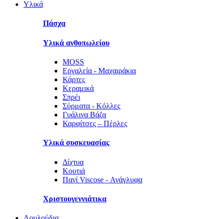
Υλικά
Πάσχα
Υλικά ανθοπωλείου
MOSS
Εργαλεία - Μαχαιράκια
Κάρτες
Κεραμικά
Σπρέι
Σύρματα - Κόλλες
Γυάλινα Βάζα
Καρφίτσες – Πέρλες
Υλικά συσκευασίας
Δίχτυα
Κουτιά
Πανί Viscose - Ανάγλυφα
Χριστουγεννιάτικα
Λουλούδια