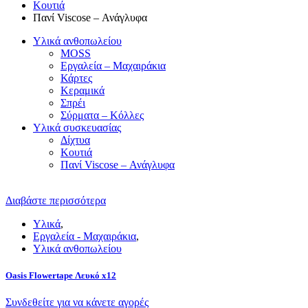
Κουτιά
Πανί Viscose – Ανάγλυφα
Υλικά ανθοπωλείου
MOSS
Εργαλεία – Μαχαιράκια
Κάρτες
Κεραμικά
Σπρέι
Σύρματα – Κόλλες
Υλικά συσκευασίας
Δίχτυα
Κουτιά
Πανί Viscose – Ανάγλυφα
Διαβάστε περισσότερα
Υλικά
,
Εργαλεία - Μαχαιράκια
,
Υλικά ανθοπωλείου
Oasis Flowertape Λευκό x12
Συνδεθείτε για να κάνετε αγορές