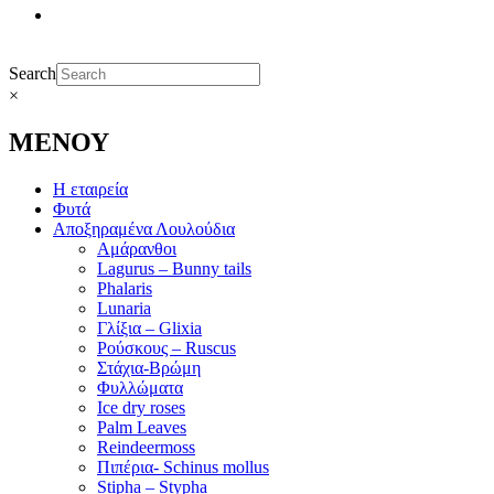
Search
×
ΜΕΝΟΥ
Η εταιρεία
Φυτά
Αποξηραμένα Λουλούδια
Αμάρανθοι
Lagurus – Bunny tails
Phalaris
Lunaria
Γλίξια – Glixia
Ρούσκους – Ruscus
Στάχια-Βρώμη
Φυλλώματα
Ice dry roses
Palm Leaves
Reindeermoss
Πιπέρια- Schinus mollus
Stipha – Stypha