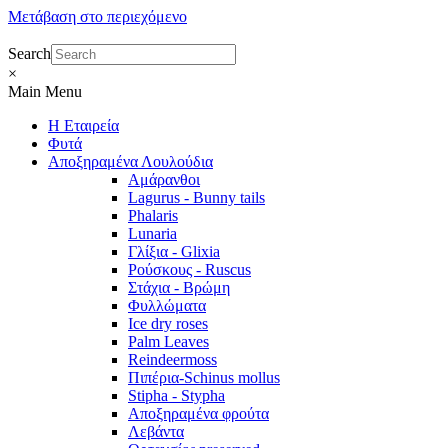
Μετάβαση στο περιεχόμενο
Search
×
Main Menu
Η Εταιρεία
Φυτά
Αποξηραμένα Λουλούδια
Αμάρανθοι
Lagurus - Bunny tails
Phalaris
Lunaria
Γλίξια - Glixia
Ρούσκους - Ruscus
Στάχια - Βρώμη
Φυλλώματα
Ice dry roses
Palm Leaves
Reindeermoss
Πιπέρια-Schinus mollus
Stipha - Stypha
Αποξηραμένα φρούτα
Λεβάντα