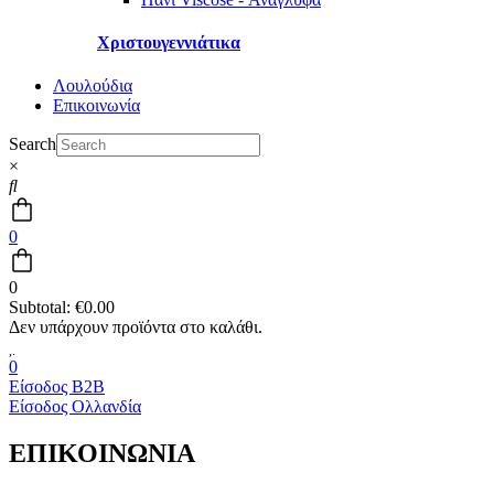
Χριστουγεννιάτικα
Λουλούδια
Επικοινωνία
Search
×
0
0
Subtotal:
€
0.00
0
Είσοδος B2B
Είσοδος Ολλανδία
ΕΠΙΚΟΙΝΩΝΙΑ