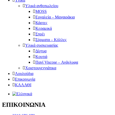
Υλικά
Υλικά ανθοπωλείου
MOSS
Εργαλεία – Μαχαιράκια
Κάρτες
Κεραμικά
Σπρέι
Σύρματα – Κόλλες
Υλικά συσκευασίας
Δίχτυα
Κουτιά
Πανί Viscose – Ανάγλυφα
Χριστουγεννιάτικα
Λουλούδια
Επικοινωνία
ΚΑΛΑΘΙ
ΕΠΙΚΟΙΝΩΝΙΑ