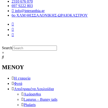
2310 676 070
697 9222 803
info@interanthia.gr
6ο ΧΛΜ ΘΕΣΣΑΛΟΝΙΚΗΣ-ΩΡΑΙΟΚΑΣΤΡΟΥ
Search
×
ΜΕΝΟΥ
Η εταιρεία
Φυτά
Αποξηραμένα Λουλούδια
Αμάρανθοι
Lagurus – Bunny tails
Phalaris