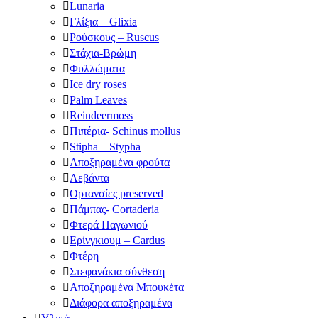
Lunaria
Γλίξια – Glixia
Ρούσκους – Ruscus
Στάχια-Βρώμη
Φυλλώματα
Ice dry roses
Palm Leaves
Reindeermoss
Πιπέρια- Schinus mollus
Stipha – Stypha
Αποξηραμένα φρούτα
Λεβάντα
Ορτανσίες preserved
Πάμπας- Cortaderia
Φτερά Παγωνιού
Ερίνγκιουμ – Cardus
Φτέρη
Στεφανάκια σύνθεση
Αποξηραμένα Μπουκέτα
Διάφορα αποξηραμένα