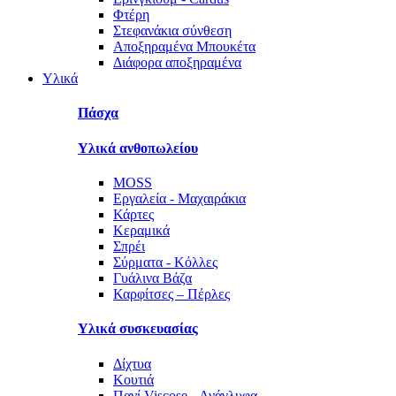
Φτέρη
Στεφανάκια σύνθεση
Αποξηραμένα Μπουκέτα
Διάφορα αποξηραμένα
Υλικά
Πάσχα
Υλικά ανθοπωλείου
MOSS
Εργαλεία - Μαχαιράκια
Κάρτες
Κεραμικά
Σπρέι
Σύρματα - Κόλλες
Γυάλινα Βάζα
Καρφίτσες – Πέρλες
Υλικά συσκευασίας
Δίχτυα
Κουτιά
Πανί Viscose - Ανάγλυφα