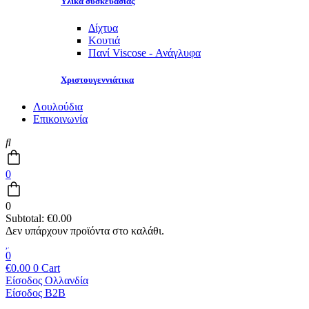
Υλικά συσκευασίας
Δίχτυα
Κουτιά
Πανί Viscose - Ανάγλυφα
Χριστουγεννιάτικα
Λουλούδια
Επικοινωνία
0
0
Subtotal:
€
0.00
0
€
0.00
0
Cart
Είσοδος Ολλανδία
Είσοδος B2B