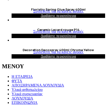
Floristry Spring Glue Spray 400ml
Συνδεθείτε για να κάνετε αγορές
Διαβάστε περισσότερα
Ceramic Lezard rouge P14
Συνδεθείτε για να κάνετε αγορές
Διαβάστε περισσότερα
Decoration Decospray 400ml Chrome Yellow
Συνδεθείτε για να κάνετε αγορές
Διαβάστε περισσότερα
ΜΕΝΟΥ
Η ΕΤΑΙΡΕΙΑ
ΦΥΤΑ
ΑΠΟΞΗΡΑΜΕΝΑ ΛΟΥΛΟΥΔΙΑ
Υλικά ανθοπωλείου
Υλικά συσκευασίας
ΛΟΥΛΟΥΔΙΑ
ΕΠΙΚΟΙΝΩΝΙΑ