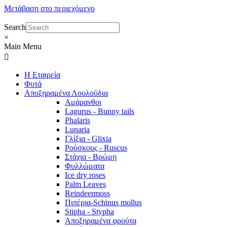
Μετάβαση στο περιεχόμενο
Search
×
Main Menu
Η Εταιρεία
Φυτά
Αποξηραμένα Λουλούδια
Αμάρανθοι
Lagurus - Bunny tails
Phalaris
Lunaria
Γλίξια - Glixia
Ρούσκους - Ruscus
Στάχια - Βρώμη
Φυλλώματα
Ice dry roses
Palm Leaves
Reindeermoss
Πιπέρια-Schinus mollus
Stipha - Stypha
Αποξηραμένα φρούτα