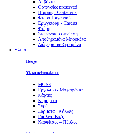
Λεβάντα
Ορτανσίες preserved
Πάμπας - Cortaderia
Φτερά Παγωνιού
Ερίνγκιουμ - Cardus
Φτέρη
Στεφανάκια σύνθεση
Αποξηραμένα Μπουκέτα
Διάφορα αποξηραμένα
Υλικά
Πάσχα
Υλικά ανθοπωλείου
MOSS
Εργαλεία - Μαχαιράκια
Κάρτες
Κεραμικά
Σπρέι
Σύρματα - Κόλλες
Γυάλινα Βάζα
Καρφίτσες – Πέρλες