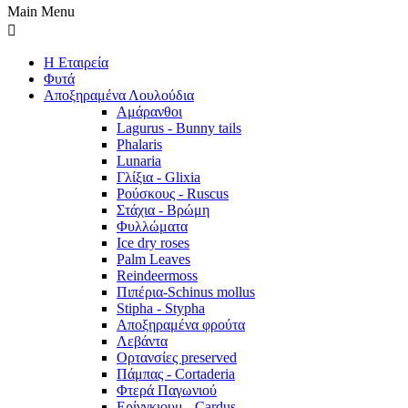
Main Menu
Η Εταιρεία
Φυτά
Αποξηραμένα Λουλούδια
Αμάρανθοι
Lagurus - Bunny tails
Phalaris
Lunaria
Γλίξια - Glixia
Ρούσκους - Ruscus
Στάχια - Βρώμη
Φυλλώματα
Ice dry roses
Palm Leaves
Reindeermoss
Πιπέρια-Schinus mollus
Stipha - Stypha
Αποξηραμένα φρούτα
Λεβάντα
Ορτανσίες preserved
Πάμπας - Cortaderia
Φτερά Παγωνιού
Ερίνγκιουμ - Cardus