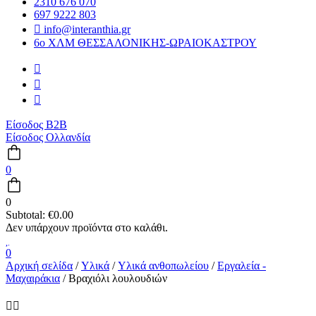
2310 676 070
697 9222 803
info@interanthia.gr
6ο ΧΛΜ ΘΕΣΣΑΛΟΝΙΚΗΣ-ΩΡΑΙΟΚΑΣΤΡΟΥ
Είσοδος B2B
Είσοδος Ολλανδία
0
0
Subtotal:
€
0.00
0
Αρχική σελίδα
/
Υλικά
/
Υλικά ανθοπωλείου
/
Εργαλεία -
Μαχαιράκια
/ Βραχιόλι λουλουδιών