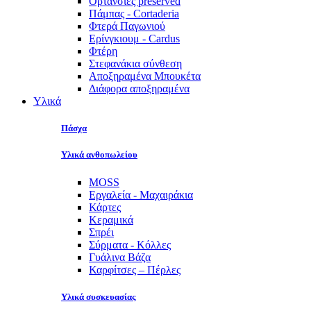
Ορτανσίες preserved
Πάμπας - Cortaderia
Φτερά Παγωνιού
Ερίνγκιουμ - Cardus
Φτέρη
Στεφανάκια σύνθεση
Αποξηραμένα Μπουκέτα
Διάφορα αποξηραμένα
Υλικά
Πάσχα
Υλικά ανθοπωλείου
MOSS
Εργαλεία - Μαχαιράκια
Κάρτες
Κεραμικά
Σπρέι
Σύρματα - Κόλλες
Γυάλινα Βάζα
Καρφίτσες – Πέρλες
Υλικά συσκευασίας