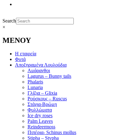
Search
×
ΜΕΝΟΥ
Η εταιρεία
Φυτά
Αποξηραμένα Λουλούδια
Αμάρανθοι
Lagurus – Bunny tails
Phalaris
Lunaria
Γλίξια – Glixia
Ρούσκους – Ruscus
Στάχια-Βρώμη
Φυλλώματα
Ice dry roses
Palm Leaves
Reindeermoss
Πιπέρια- Schinus mollus
Stipha – Stypha