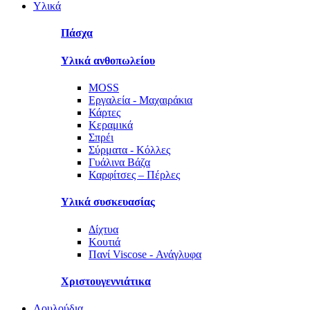
Υλικά
Πάσχα
Υλικά ανθοπωλείου
MOSS
Εργαλεία - Μαχαιράκια
Κάρτες
Κεραμικά
Σπρέι
Σύρματα - Κόλλες
Γυάλινα Βάζα
Καρφίτσες – Πέρλες
Υλικά συσκευασίας
Δίχτυα
Κουτιά
Πανί Viscose - Ανάγλυφα
Χριστουγεννιάτικα
Λουλούδια