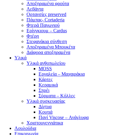
Αποξηραμένα φρούτα
Λεβάντα
Ορτανσίες preserved
Πάμπας- Cortaderia
Φτερά Παγωνιού
Ερίνγκιουμ – Cardus
Φτέρη
Στεφανάκια σύνθεση
Αποξηραμένα Μπουκέτα
Διάφορα αποξηραμένα
Υλικά
Υλικά ανθοπωλείου
MOSS
Εργαλεία – Μαχαιράκια
Κάρτες
Κεραμικά
Σπρέι
Σύρματα – Κόλλες
Υλικά συσκευασίας
Δίχτυα
Κουτιά
Πανί Viscose – Ανάγλυφα
Χριστουγεννιάτικα
Λουλούδια
Επικοινωνία