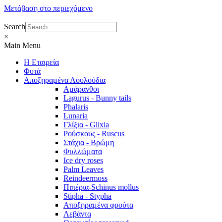
Μετάβαση στο περιεχόμενο
Search
×
Main Menu
Η Εταιρεία
Φυτά
Αποξηραμένα Λουλούδια
Αμάρανθοι
Lagurus - Bunny tails
Phalaris
Lunaria
Γλίξια - Glixia
Ρούσκους - Ruscus
Στάχια - Βρώμη
Φυλλώματα
Ice dry roses
Palm Leaves
Reindeermoss
Πιπέρια-Schinus mollus
Stipha - Stypha
Αποξηραμένα φρούτα
Λεβάντα