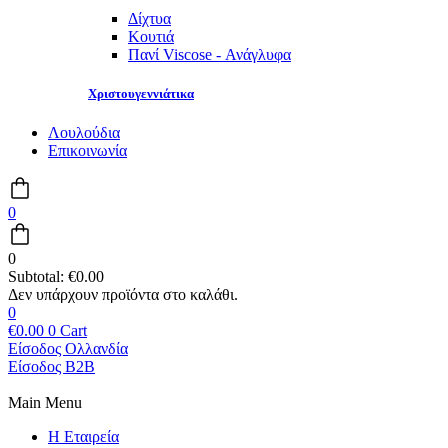
Δίχτυα
Κουτιά
Πανί Viscose - Ανάγλυφα
Χριστουγεννιάτικα
Λουλούδια
Επικοινωνία
0
0
Subtotal:
€
0.00
0
€
0.00
0
Cart
Είσοδος Ολλανδία
Είσοδος B2B
Main Menu
Η Εταιρεία