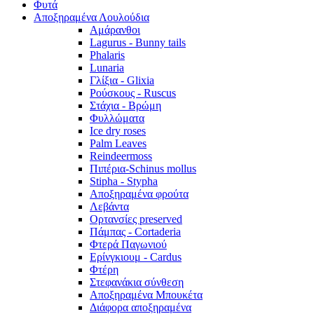
Φυτά
Αποξηραμένα Λουλούδια
Αμάρανθοι
Lagurus - Bunny tails
Phalaris
Lunaria
Γλίξια - Glixia
Ρούσκους - Ruscus
Στάχια - Βρώμη
Φυλλώματα
Ice dry roses
Palm Leaves
Reindeermoss
Πιπέρια-Schinus mollus
Stipha - Stypha
Αποξηραμένα φρούτα
Λεβάντα
Ορτανσίες preserved
Πάμπας - Cortaderia
Φτερά Παγωνιού
Ερίνγκιουμ - Cardus
Φτέρη
Στεφανάκια σύνθεση
Αποξηραμένα Μπουκέτα
Διάφορα αποξηραμένα