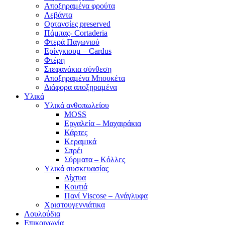
Αποξηραμένα φρούτα
Λεβάντα
Ορτανσίες preserved
Πάμπας- Cortaderia
Φτερά Παγωνιού
Ερίνγκιουμ – Cardus
Φτέρη
Στεφανάκια σύνθεση
Αποξηραμένα Μπουκέτα
Διάφορα αποξηραμένα
Υλικά
Υλικά ανθοπωλείου
MOSS
Εργαλεία – Μαχαιράκια
Κάρτες
Κεραμικά
Σπρέι
Σύρματα – Κόλλες
Υλικά συσκευασίας
Δίχτυα
Κουτιά
Πανί Viscose – Ανάγλυφα
Χριστουγεννιάτικα
Λουλούδια
Επικοινωνία