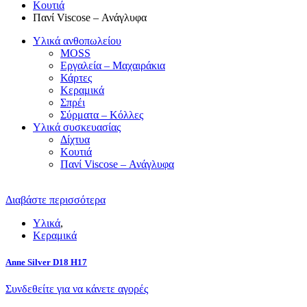
Κουτιά
Πανί Viscose – Ανάγλυφα
Υλικά ανθοπωλείου
MOSS
Εργαλεία – Μαχαιράκια
Κάρτες
Κεραμικά
Σπρέι
Σύρματα – Κόλλες
Υλικά συσκευασίας
Δίχτυα
Κουτιά
Πανί Viscose – Ανάγλυφα
Διαβάστε περισσότερα
Υλικά
,
Κεραμικά
Anne Silver D18 H17
Συνδεθείτε για να κάνετε αγορές