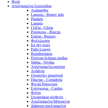
Φυτά
Αποξηραμένα Λουλούδια
Αμάρανθοι
Lagurus - Bunny tails
Phalaris
Lunaria
Γλίξια - Glixia
Ρούσκους - Ruscus
Στάχια - Βρώμη
Φυλλώματα
Ice dry roses
Palm Leaves
Reindeermoss
Πιπέρια-Schinus mollus
Stipha - Stypha
Αποξηραμένα φρούτα
Λεβάντα
Ορτανσίες preserved
Πάμπας - Cortaderia
Φτερά Παγωνιού
Ερίνγκιουμ - Cardus
Φτέρη
Στεφανάκια σύνθεση
Αποξηραμένα Μπουκέτα
Διάφορα αποξηραμένα