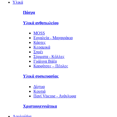
Υλικά
Πάσχα
Υλικά ανθοπωλείου
MOSS
Εργαλεία - Μαχαιράκια
Κάρτες
Κεραμικά
Σπρέι
Σύρματα - Κόλλες
Γυάλινα Βάζα
Καρφίτσες – Πέρλες
Υλικά συσκευασίας
Δίχτυα
Κουτιά
Πανί Viscose - Ανάγλυφα
Χριστουγεννιάτικα
Λουλούδια