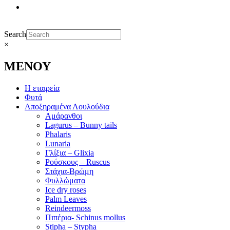
Search
×
ΜΕΝΟΥ
Η εταιρεία
Φυτά
Αποξηραμένα Λουλούδια
Αμάρανθοι
Lagurus – Bunny tails
Phalaris
Lunaria
Γλίξια – Glixia
Ρούσκους – Ruscus
Στάχια-Βρώμη
Φυλλώματα
Ice dry roses
Palm Leaves
Reindeermoss
Πιπέρια- Schinus mollus
Stipha – Stypha