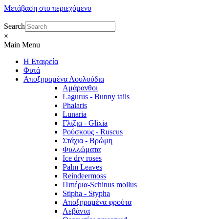
Μετάβαση στο περιεχόμενο
Search
×
Main Menu
Η Εταιρεία
Φυτά
Αποξηραμένα Λουλούδια
Αμάρανθοι
Lagurus - Bunny tails
Phalaris
Lunaria
Γλίξια - Glixia
Ρούσκους - Ruscus
Στάχια - Βρώμη
Φυλλώματα
Ice dry roses
Palm Leaves
Reindeermoss
Πιπέρια-Schinus mollus
Stipha - Stypha
Αποξηραμένα φρούτα
Λεβάντα