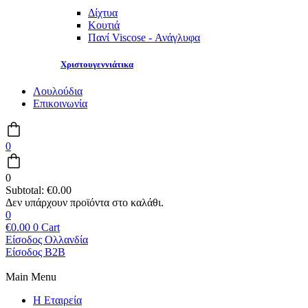
Δίχτυα
Κουτιά
Πανί Viscose - Ανάγλυφα
Χριστουγεννιάτικα
Λουλούδια
Επικοινωνία
0
0
Subtotal:
€
0.00
0
€
0.00
0
Cart
Είσοδος Ολλανδία
Είσοδος B2B
Main Menu
Η Εταιρεία