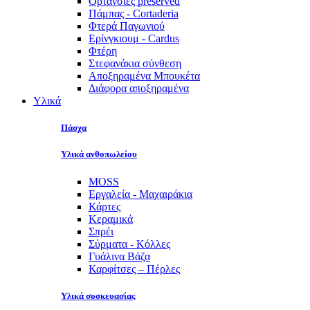
Ορτανσίες preserved
Πάμπας - Cortaderia
Φτερά Παγωνιού
Ερίνγκιουμ - Cardus
Φτέρη
Στεφανάκια σύνθεση
Αποξηραμένα Μπουκέτα
Διάφορα αποξηραμένα
Υλικά
Πάσχα
Υλικά ανθοπωλείου
MOSS
Εργαλεία - Μαχαιράκια
Κάρτες
Κεραμικά
Σπρέι
Σύρματα - Κόλλες
Γυάλινα Βάζα
Καρφίτσες – Πέρλες
Υλικά συσκευασίας