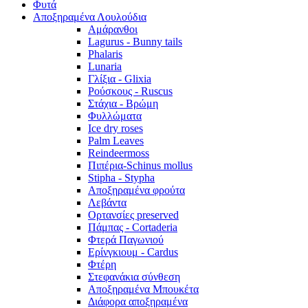
Φυτά
Αποξηραμένα Λουλούδια
Αμάρανθοι
Lagurus - Bunny tails
Phalaris
Lunaria
Γλίξια - Glixia
Ρούσκους - Ruscus
Στάχια - Βρώμη
Φυλλώματα
Ice dry roses
Palm Leaves
Reindeermoss
Πιπέρια-Schinus mollus
Stipha - Stypha
Αποξηραμένα φρούτα
Λεβάντα
Ορτανσίες preserved
Πάμπας - Cortaderia
Φτερά Παγωνιού
Ερίνγκιουμ - Cardus
Φτέρη
Στεφανάκια σύνθεση
Αποξηραμένα Μπουκέτα
Διάφορα αποξηραμένα