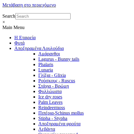
Μετάβαση στο περιεχόμενο
Search
×
Main Menu
Η Εταιρεία
Φυτά
Αποξηραμένα Λουλούδια
Αμάρανθοι
Lagurus - Bunny tails
Phalaris
Lunaria
Γλίξια - Glixia
Ρούσκους - Ruscus
Στάχια - Βρώμη
Φυλλώματα
Ice dry roses
Palm Leaves
Reindeermoss
Πιπέρια-Schinus mollus
Stipha - Stypha
Αποξηραμένα φρούτα
Λεβάντα