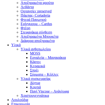
Αποξηραμένα φρούτα
Λεβάντα
Ορτανσίες preserved
Πάμπας- Cortaderia
Φτερά Παγωνιού
Ερίνγκιουμ – Cardus
Φτέρη
Στεφανάκια σύνθεση
Αποξηραμένα Μπουκέτα
Διάφορα αποξηραμένα
Υλικά
Υλικά ανθοπωλείου
MOSS
Εργαλεία – Μαχαιράκια
Κάρτες
Κεραμικά
Σπρέι
Σύρματα – Κόλλες
Υλικά συσκευασίας
Δίχτυα
Κουτιά
Πανί Viscose – Ανάγλυφα
Χριστουγεννιάτικα
Λουλούδια
Επικοινωνία