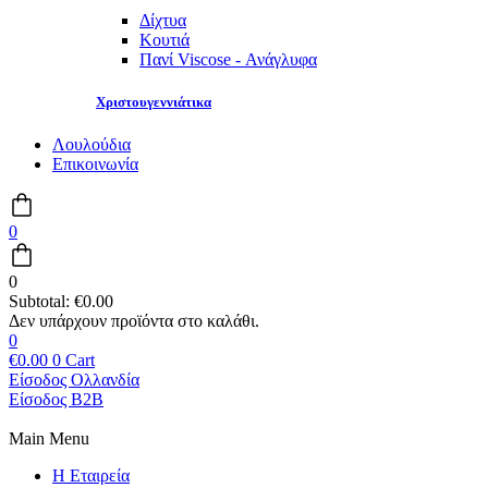
Δίχτυα
Κουτιά
Πανί Viscose - Ανάγλυφα
Χριστουγεννιάτικα
Λουλούδια
Επικοινωνία
0
0
Subtotal:
€
0.00
0
€
0.00
0
Cart
Είσοδος Ολλανδία
Είσοδος B2B
Main Menu
Η Εταιρεία