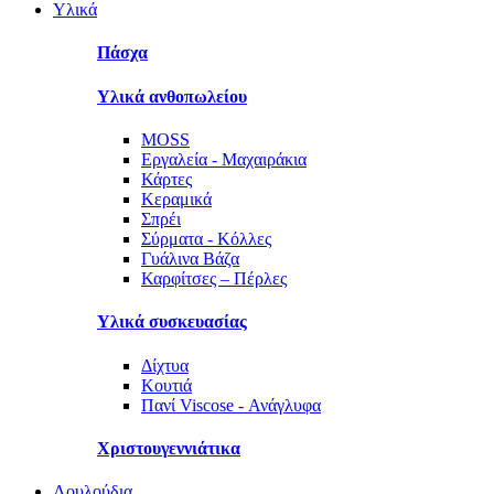
Υλικά
Πάσχα
Υλικά ανθοπωλείου
MOSS
Εργαλεία - Μαχαιράκια
Κάρτες
Κεραμικά
Σπρέι
Σύρματα - Κόλλες
Γυάλινα Βάζα
Καρφίτσες – Πέρλες
Υλικά συσκευασίας
Δίχτυα
Κουτιά
Πανί Viscose - Ανάγλυφα
Χριστουγεννιάτικα
Λουλούδια