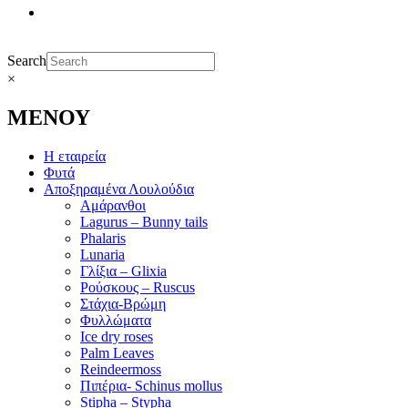
Search
×
ΜΕΝΟΥ
Η εταιρεία
Φυτά
Αποξηραμένα Λουλούδια
Αμάρανθοι
Lagurus – Bunny tails
Phalaris
Lunaria
Γλίξια – Glixia
Ρούσκους – Ruscus
Στάχια-Βρώμη
Φυλλώματα
Ice dry roses
Palm Leaves
Reindeermoss
Πιπέρια- Schinus mollus
Stipha – Stypha