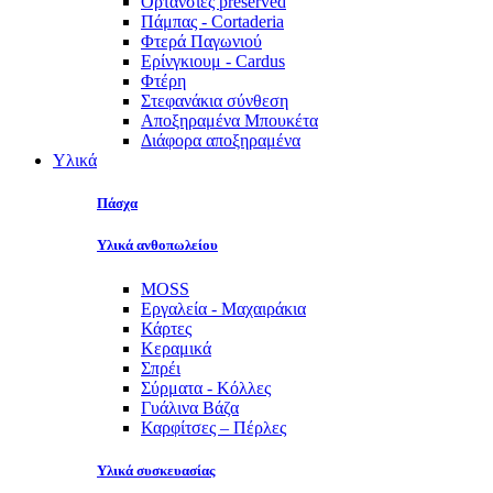
Ορτανσίες preserved
Πάμπας - Cortaderia
Φτερά Παγωνιού
Ερίνγκιουμ - Cardus
Φτέρη
Στεφανάκια σύνθεση
Αποξηραμένα Μπουκέτα
Διάφορα αποξηραμένα
Υλικά
Πάσχα
Υλικά ανθοπωλείου
MOSS
Εργαλεία - Μαχαιράκια
Κάρτες
Κεραμικά
Σπρέι
Σύρματα - Κόλλες
Γυάλινα Βάζα
Καρφίτσες – Πέρλες
Υλικά συσκευασίας