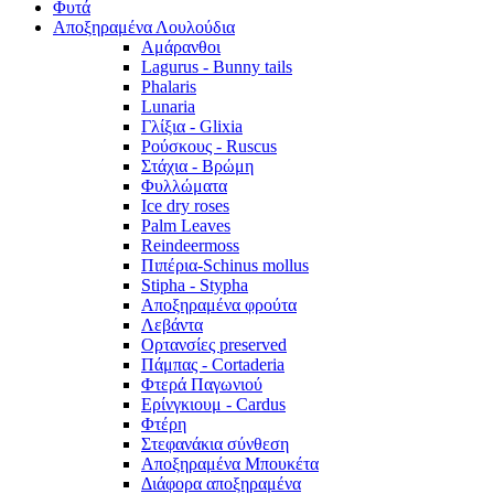
Φυτά
Αποξηραμένα Λουλούδια
Αμάρανθοι
Lagurus - Bunny tails
Phalaris
Lunaria
Γλίξια - Glixia
Ρούσκους - Ruscus
Στάχια - Βρώμη
Φυλλώματα
Ice dry roses
Palm Leaves
Reindeermoss
Πιπέρια-Schinus mollus
Stipha - Stypha
Αποξηραμένα φρούτα
Λεβάντα
Ορτανσίες preserved
Πάμπας - Cortaderia
Φτερά Παγωνιού
Ερίνγκιουμ - Cardus
Φτέρη
Στεφανάκια σύνθεση
Αποξηραμένα Μπουκέτα
Διάφορα αποξηραμένα