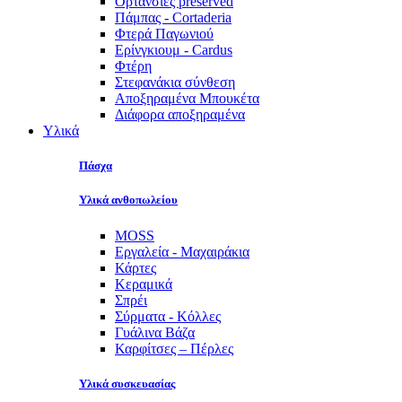
Ορτανσίες preserved
Πάμπας - Cortaderia
Φτερά Παγωνιού
Ερίνγκιουμ - Cardus
Φτέρη
Στεφανάκια σύνθεση
Αποξηραμένα Μπουκέτα
Διάφορα αποξηραμένα
Υλικά
Πάσχα
Υλικά ανθοπωλείου
MOSS
Εργαλεία - Μαχαιράκια
Κάρτες
Κεραμικά
Σπρέι
Σύρματα - Κόλλες
Γυάλινα Βάζα
Καρφίτσες – Πέρλες
Υλικά συσκευασίας