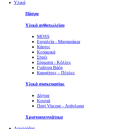
Υλικά
Πάσχα
Υλικά ανθοπωλείου
MOSS
Εργαλεία - Μαχαιράκια
Κάρτες
Κεραμικά
Σπρέι
Σύρματα - Κόλλες
Γυάλινα Βάζα
Καρφίτσες – Πέρλες
Υλικά συσκευασίας
Δίχτυα
Κουτιά
Πανί Viscose - Ανάγλυφα
Χριστουγεννιάτικα
Λουλούδια