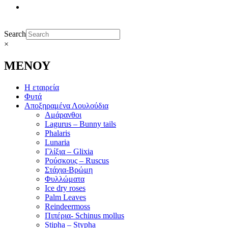
Search
×
ΜΕΝΟΥ
Η εταιρεία
Φυτά
Αποξηραμένα Λουλούδια
Αμάρανθοι
Lagurus – Bunny tails
Phalaris
Lunaria
Γλίξια – Glixia
Ρούσκους – Ruscus
Στάχια-Βρώμη
Φυλλώματα
Ice dry roses
Palm Leaves
Reindeermoss
Πιπέρια- Schinus mollus
Stipha – Stypha