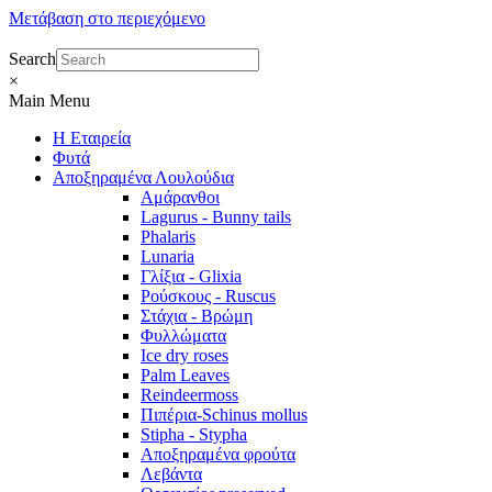
Μετάβαση στο περιεχόμενο
Search
×
Main Menu
Η Εταιρεία
Φυτά
Αποξηραμένα Λουλούδια
Αμάρανθοι
Lagurus - Bunny tails
Phalaris
Lunaria
Γλίξια - Glixia
Ρούσκους - Ruscus
Στάχια - Βρώμη
Φυλλώματα
Ice dry roses
Palm Leaves
Reindeermoss
Πιπέρια-Schinus mollus
Stipha - Stypha
Αποξηραμένα φρούτα
Λεβάντα