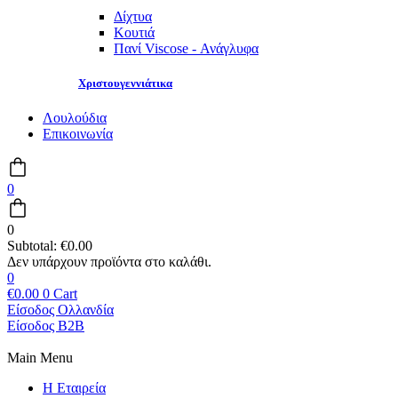
Δίχτυα
Κουτιά
Πανί Viscose - Ανάγλυφα
Χριστουγεννιάτικα
Λουλούδια
Επικοινωνία
0
0
Subtotal:
€
0.00
0
€
0.00
0
Cart
Είσοδος Ολλανδία
Είσοδος B2B
Main Menu
Η Εταιρεία