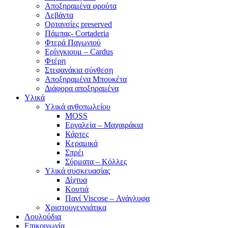
Αποξηραμένα φρούτα
Λεβάντα
Ορτανσίες preserved
Πάμπας- Cortaderia
Φτερά Παγωνιού
Ερίνγκιουμ – Cardus
Φτέρη
Στεφανάκια σύνθεση
Αποξηραμένα Μπουκέτα
Διάφορα αποξηραμένα
Υλικά
Υλικά ανθοπωλείου
MOSS
Εργαλεία – Μαχαιράκια
Κάρτες
Κεραμικά
Σπρέι
Σύρματα – Κόλλες
Υλικά συσκευασίας
Δίχτυα
Κουτιά
Πανί Viscose – Ανάγλυφα
Χριστουγεννιάτικα
Λουλούδια
Επικοινωνία