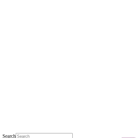
Μετάβαση
στο
περιεχόμενο
Search
0