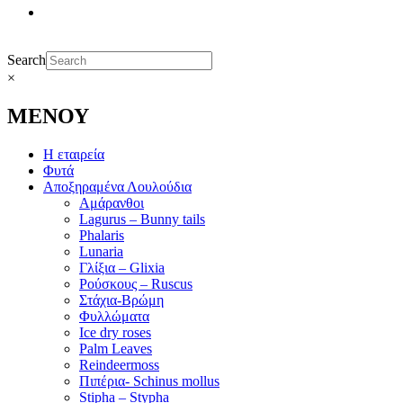
Search
×
ΜΕΝΟΥ
Η εταιρεία
Φυτά
Αποξηραμένα Λουλούδια
Αμάρανθοι
Lagurus – Bunny tails
Phalaris
Lunaria
Γλίξια – Glixia
Ρούσκους – Ruscus
Στάχια-Βρώμη
Φυλλώματα
Ice dry roses
Palm Leaves
Reindeermoss
Πιπέρια- Schinus mollus
Stipha – Stypha