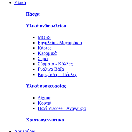
Υλικά
Πάσχα
Υλικά ανθοπωλείου
MOSS
Εργαλεία - Μαχαιράκια
Κάρτες
Κεραμικά
Σπρέι
Σύρματα - Κόλλες
Γυάλινα Βάζα
Καρφίτσες – Πέρλες
Υλικά συσκευασίας
Δίχτυα
Κουτιά
Πανί Viscose - Ανάγλυφα
Χριστουγεννιάτικα
Λουλούδια