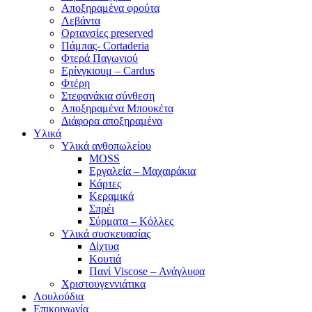
Αποξηραμένα φρούτα
Λεβάντα
Ορτανσίες preserved
Πάμπας- Cortaderia
Φτερά Παγωνιού
Ερίνγκιουμ – Cardus
Φτέρη
Στεφανάκια σύνθεση
Αποξηραμένα Μπουκέτα
Διάφορα αποξηραμένα
Υλικά
Υλικά ανθοπωλείου
MOSS
Εργαλεία – Μαχαιράκια
Κάρτες
Κεραμικά
Σπρέι
Σύρματα – Κόλλες
Υλικά συσκευασίας
Δίχτυα
Κουτιά
Πανί Viscose – Ανάγλυφα
Χριστουγεννιάτικα
Λουλούδια
Επικοινωνία