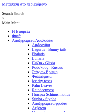
Μετάβαση στο περιεχόμενο
Search
×
Main Menu
Η Εταιρεία
Φυτά
Αποξηραμένα Λουλούδια
Αμάρανθοι
Lagurus - Bunny tails
Phalaris
Lunaria
Γλίξια - Glixia
Ρούσκους - Ruscus
Στάχια - Βρώμη
Φυλλώματα
Ice dry roses
Palm Leaves
Reindeermoss
Πιπέρια-Schinus mollus
Stipha - Stypha
Αποξηραμένα φρούτα
Λεβάντα