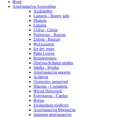
Φυτά
Αποξηραμένα Λουλούδια
Αμάρανθοι
Lagurus - Bunny tails
Phalaris
Lunaria
Γλίξια - Glixia
Ρούσκους - Ruscus
Στάχια - Βρώμη
Φυλλώματα
Ice dry roses
Palm Leaves
Reindeermoss
Πιπέρια-Schinus mollus
Stipha - Stypha
Αποξηραμένα φρούτα
Λεβάντα
Ορτανσίες preserved
Πάμπας - Cortaderia
Φτερά Παγωνιού
Ερίνγκιουμ - Cardus
Φτέρη
Στεφανάκια σύνθεση
Αποξηραμένα Μπουκέτα
Διάφορα αποξηραμένα