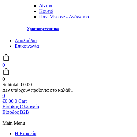
Δίχτυα
Κουτιά
Πανί Viscose - Ανάγλυφα
Χριστουγεννιάτικα
Λουλούδια
Επικοινωνία
0
0
Subtotal:
€
0.00
0
€
0.00
0
Cart
Είσοδος Ολλανδία
Είσοδος B2B
Main Menu
Η Εταιρεία