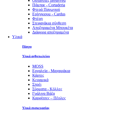
Ορτανσίες preserved
Πάμπας - Cortaderia
Φτερά Παγωνιού
Ερίνγκιουμ - Cardus
Φτέρη
Στεφανάκια σύνθεση
Αποξηραμένα Μπουκέτα
Διάφορα αποξηραμένα
Υλικά
Πάσχα
Υλικά ανθοπωλείου
MOSS
Εργαλεία - Μαχαιράκια
Κάρτες
Κεραμικά
Σπρέι
Σύρματα - Κόλλες
Γυάλινα Βάζα
Καρφίτσες – Πέρλες
Υλικά συσκευασίας