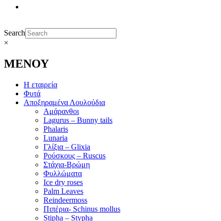
Search
×
ΜΕΝΟΥ
Η εταιρεία
Φυτά
Αποξηραμένα Λουλούδια
Αμάρανθοι
Lagurus – Bunny tails
Phalaris
Lunaria
Γλίξια – Glixia
Ρούσκους – Ruscus
Στάχια-Βρώμη
Φυλλώματα
Ice dry roses
Palm Leaves
Reindeermoss
Πιπέρια- Schinus mollus
Stipha – Stypha