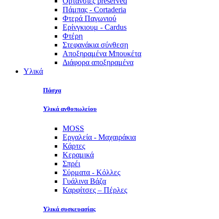
Ορτανσίες preserved
Πάμπας - Cortaderia
Φτερά Παγωνιού
Ερίνγκιουμ - Cardus
Φτέρη
Στεφανάκια σύνθεση
Αποξηραμένα Μπουκέτα
Διάφορα αποξηραμένα
Υλικά
Πάσχα
Υλικά ανθοπωλείου
MOSS
Εργαλεία - Μαχαιράκια
Κάρτες
Κεραμικά
Σπρέι
Σύρματα - Κόλλες
Γυάλινα Βάζα
Καρφίτσες – Πέρλες
Υλικά συσκευασίας