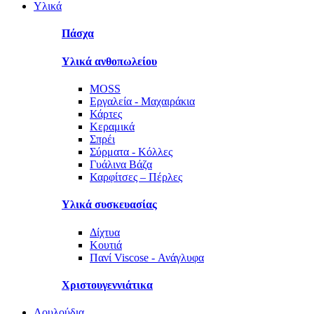
Υλικά
Πάσχα
Υλικά ανθοπωλείου
MOSS
Εργαλεία - Μαχαιράκια
Κάρτες
Κεραμικά
Σπρέι
Σύρματα - Κόλλες
Γυάλινα Βάζα
Καρφίτσες – Πέρλες
Υλικά συσκευασίας
Δίχτυα
Κουτιά
Πανί Viscose - Ανάγλυφα
Χριστουγεννιάτικα
Λουλούδια