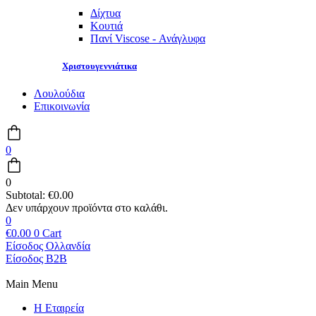
Δίχτυα
Κουτιά
Πανί Viscose - Ανάγλυφα
Χριστουγεννιάτικα
Λουλούδια
Επικοινωνία
0
0
Subtotal:
€
0.00
0
€
0.00
0
Cart
Είσοδος Ολλανδία
Είσοδος B2B
Main Menu
Η Εταιρεία