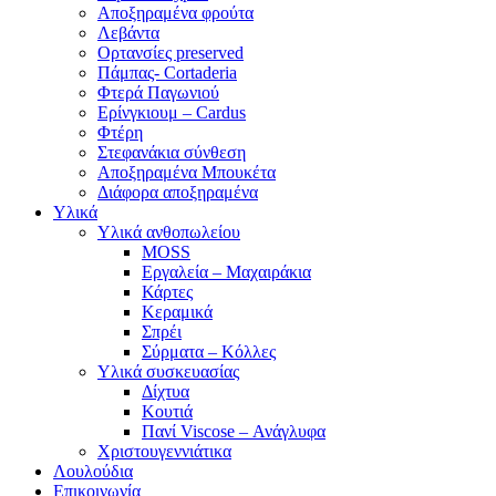
Αποξηραμένα φρούτα
Λεβάντα
Ορτανσίες preserved
Πάμπας- Cortaderia
Φτερά Παγωνιού
Ερίνγκιουμ – Cardus
Φτέρη
Στεφανάκια σύνθεση
Αποξηραμένα Μπουκέτα
Διάφορα αποξηραμένα
Υλικά
Υλικά ανθοπωλείου
MOSS
Εργαλεία – Μαχαιράκια
Κάρτες
Κεραμικά
Σπρέι
Σύρματα – Κόλλες
Υλικά συσκευασίας
Δίχτυα
Κουτιά
Πανί Viscose – Ανάγλυφα
Χριστουγεννιάτικα
Λουλούδια
Επικοινωνία