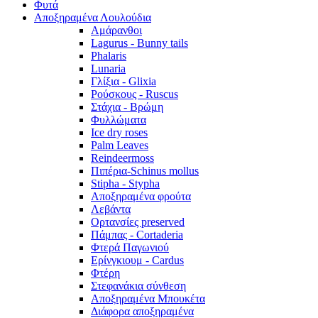
Φυτά
Αποξηραμένα Λουλούδια
Αμάρανθοι
Lagurus - Bunny tails
Phalaris
Lunaria
Γλίξια - Glixia
Ρούσκους - Ruscus
Στάχια - Βρώμη
Φυλλώματα
Ice dry roses
Palm Leaves
Reindeermoss
Πιπέρια-Schinus mollus
Stipha - Stypha
Αποξηραμένα φρούτα
Λεβάντα
Ορτανσίες preserved
Πάμπας - Cortaderia
Φτερά Παγωνιού
Ερίνγκιουμ - Cardus
Φτέρη
Στεφανάκια σύνθεση
Αποξηραμένα Μπουκέτα
Διάφορα αποξηραμένα