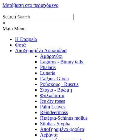
Μετάβαση στο περιεχόμενο
Search
×
Main Menu
Η Εταιρεία
Φυτά
Αποξηραμένα Λουλούδια
Αμάρανθοι
Lagurus - Bunny tails
Phalaris
Lunaria
Γλίξια - Glixia
Ρούσκους - Ruscus
Στάχια - Βρώμη
Φυλλώματα
Ice dry roses
Palm Leaves
Reindeermoss
Πιπέρια-Schinus mollus
Stipha - Stypha
Αποξηραμένα φρούτα
Λεβάντα