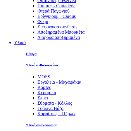
Ορτανσίες preserved
Πάμπας - Cortaderia
Φτερά Παγωνιού
Ερίνγκιουμ - Cardus
Φτέρη
Στεφανάκια σύνθεση
Αποξηραμένα Μπουκέτα
Διάφορα αποξηραμένα
Υλικά
Πάσχα
Υλικά ανθοπωλείου
MOSS
Εργαλεία - Μαχαιράκια
Κάρτες
Κεραμικά
Σπρέι
Σύρματα - Κόλλες
Γυάλινα Βάζα
Καρφίτσες – Πέρλες
Υλικά συσκευασίας