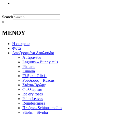
Search
×
ΜΕΝΟΥ
Η εταιρεία
Φυτά
Αποξηραμένα Λουλούδια
Αμάρανθοι
Lagurus – Bunny tails
Phalaris
Lunaria
Γλίξια – Glixia
Ρούσκους – Ruscus
Στάχια-Βρώμη
Φυλλώματα
Ice dry roses
Palm Leaves
Reindeermoss
Πιπέρια- Schinus mollus
Stipha – Stypha