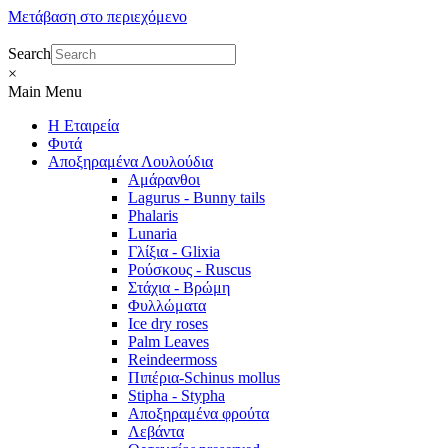
Μετάβαση στο περιεχόμενο
Search
×
Main Menu
Η Εταιρεία
Φυτά
Αποξηραμένα Λουλούδια
Αμάρανθοι
Lagurus - Bunny tails
Phalaris
Lunaria
Γλίξια - Glixia
Ρούσκους - Ruscus
Στάχια - Βρώμη
Φυλλώματα
Ice dry roses
Palm Leaves
Reindeermoss
Πιπέρια-Schinus mollus
Stipha - Stypha
Αποξηραμένα φρούτα
Λεβάντα