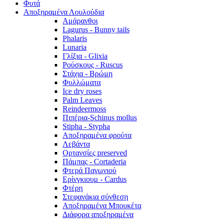
Φυτά
Αποξηραμένα Λουλούδια
Αμάρανθοι
Lagurus - Bunny tails
Phalaris
Lunaria
Γλίξια - Glixia
Ρούσκους - Ruscus
Στάχια - Βρώμη
Φυλλώματα
Ice dry roses
Palm Leaves
Reindeermoss
Πιπέρια-Schinus mollus
Stipha - Stypha
Αποξηραμένα φρούτα
Λεβάντα
Ορτανσίες preserved
Πάμπας - Cortaderia
Φτερά Παγωνιού
Ερίνγκιουμ - Cardus
Φτέρη
Στεφανάκια σύνθεση
Αποξηραμένα Μπουκέτα
Διάφορα αποξηραμένα