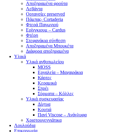
Αποξηραμένα φρούτα
Λεβάντα
Ορτανσίες preserved
Πάμπας- Cortaderia
Φτερά Παγωνιού
Ερίνγκιουμ – Cardus
Φτέρη
Στεφανάκια σύνθεση
Αποξηραμένα Μπουκέτα
Διάφορα αποξηραμένα
Υλικά
Υλικά ανθοπωλείου
MOSS
Εργαλεία – Μαχαιράκια
Κάρτες
Κεραμικά
Σπρέι
Σύρματα – Κόλλες
Υλικά συσκευασίας
Δίχτυα
Κουτιά
Πανί Viscose – Ανάγλυφα
Χριστουγεννιάτικα
Λουλούδια
Επικοινωνία