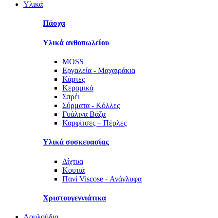
Υλικά
Πάσχα
Υλικά ανθοπωλείου
MOSS
Εργαλεία - Μαχαιράκια
Κάρτες
Κεραμικά
Σπρέι
Σύρματα - Κόλλες
Γυάλινα Βάζα
Καρφίτσες – Πέρλες
Υλικά συσκευασίας
Δίχτυα
Κουτιά
Πανί Viscose - Ανάγλυφα
Χριστουγεννιάτικα
Λουλούδια