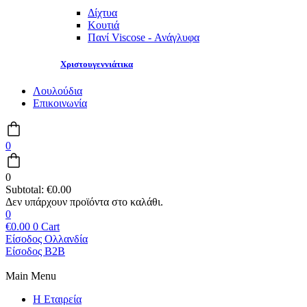
Δίχτυα
Κουτιά
Πανί Viscose - Ανάγλυφα
Χριστουγεννιάτικα
Λουλούδια
Επικοινωνία
0
0
Subtotal:
€
0.00
0
€
0.00
0
Cart
Είσοδος Ολλανδία
Είσοδος B2B
Main Menu
Η Εταιρεία