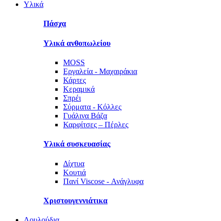
Υλικά
Πάσχα
Υλικά ανθοπωλείου
MOSS
Εργαλεία - Μαχαιράκια
Κάρτες
Κεραμικά
Σπρέι
Σύρματα - Κόλλες
Γυάλινα Βάζα
Καρφίτσες – Πέρλες
Υλικά συσκευασίας
Δίχτυα
Κουτιά
Πανί Viscose - Ανάγλυφα
Χριστουγεννιάτικα
Λουλούδια