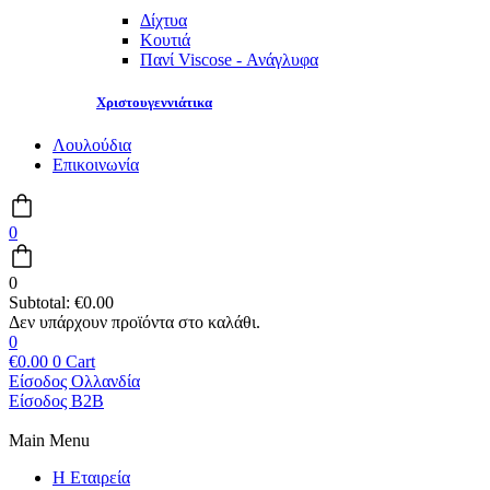
Δίχτυα
Κουτιά
Πανί Viscose - Ανάγλυφα
Χριστουγεννιάτικα
Λουλούδια
Επικοινωνία
0
0
Subtotal:
€
0.00
0
€
0.00
0
Cart
Είσοδος Ολλανδία
Είσοδος B2B
Main Menu
Η Εταιρεία