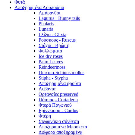
Φυτά
Αποξηραμένα Λουλούδια
Αμάρανθοι
Lagurus - Bunny tails
Phalaris
Lunaria
Γλίξια - Glixia
Ρούσκους - Ruscus
Στάχια - Βρώμη
Φυλλώματα
Ice dry roses
Palm Leaves
Reindeermoss
Πιπέρια-Schinus mollus
Stipha - Stypha
Αποξηραμένα φρούτα
Λεβάντα
Ορτανσίες preserved
Πάμπας - Cortaderia
Φτερά Παγωνιού
Ερίνγκιουμ - Cardus
Φτέρη
Στεφανάκια σύνθεση
Αποξηραμένα Μπουκέτα
Διάφορα αποξηραμένα