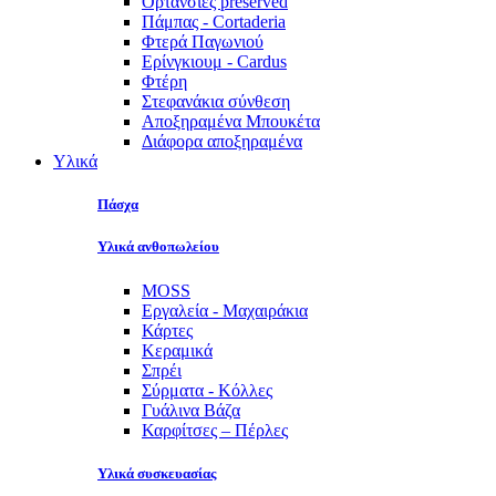
Ορτανσίες preserved
Πάμπας - Cortaderia
Φτερά Παγωνιού
Ερίνγκιουμ - Cardus
Φτέρη
Στεφανάκια σύνθεση
Αποξηραμένα Μπουκέτα
Διάφορα αποξηραμένα
Υλικά
Πάσχα
Υλικά ανθοπωλείου
MOSS
Εργαλεία - Μαχαιράκια
Κάρτες
Κεραμικά
Σπρέι
Σύρματα - Κόλλες
Γυάλινα Βάζα
Καρφίτσες – Πέρλες
Υλικά συσκευασίας