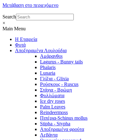
Μετάβαση στο περιεχόμενο
Search
×
Main Menu
Η Εταιρεία
Φυτά
Αποξηραμένα Λουλούδια
Αμάρανθοι
Lagurus - Bunny tails
Phalaris
Lunaria
Γλίξια - Glixia
Ρούσκους - Ruscus
Στάχια - Βρώμη
Φυλλώματα
Ice dry roses
Palm Leaves
Reindeermoss
Πιπέρια-Schinus mollus
Stipha - Stypha
Αποξηραμένα φρούτα
Λεβάντα