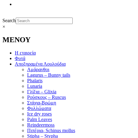
Search
×
ΜΕΝΟΥ
Η εταιρεία
Φυτά
Αποξηραμένα Λουλούδια
Αμάρανθοι
Lagurus – Bunny tails
Phalaris
Lunaria
Γλίξια – Glixia
Ρούσκους – Ruscus
Στάχια-Βρώμη
Φυλλώματα
Ice dry roses
Palm Leaves
Reindeermoss
Πιπέρια- Schinus mollus
Stipha – Stypha