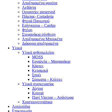
Αποξηραμένα φρούτα
Λεβάντα
Ορτανσίες preserved
Πάμπας- Cortaderia
Φτερά Παγωνιού
Ερίνγκιουμ – Cardus
Φτέρη
Στεφανάκια σύνθεση
Αποξηραμένα Μπουκέτα
Διάφορα αποξηραμένα
Υλικά
Υλικά ανθοπωλείου
MOSS
Εργαλεία – Μαχαιράκια
Κάρτες
Κεραμικά
Σπρέι
Σύρματα – Κόλλες
Υλικά συσκευασίας
Δίχτυα
Κουτιά
Πανί Viscose – Ανάγλυφα
Χριστουγεννιάτικα
Λουλούδια
Επικοινωνία