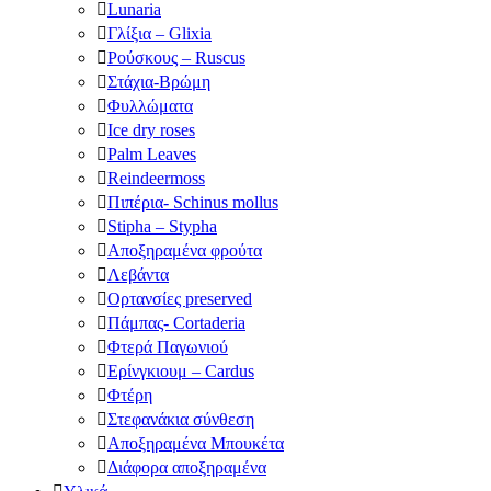
Lunaria
Γλίξια – Glixia
Ρούσκους – Ruscus
Στάχια-Βρώμη
Φυλλώματα
Ice dry roses
Palm Leaves
Reindeermoss
Πιπέρια- Schinus mollus
Stipha – Stypha
Αποξηραμένα φρούτα
Λεβάντα
Ορτανσίες preserved
Πάμπας- Cortaderia
Φτερά Παγωνιού
Ερίνγκιουμ – Cardus
Φτέρη
Στεφανάκια σύνθεση
Αποξηραμένα Μπουκέτα
Διάφορα αποξηραμένα