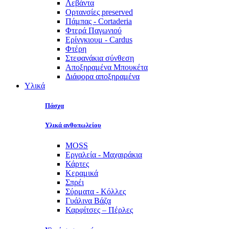
Λεβάντα
Ορτανσίες preserved
Πάμπας - Cortaderia
Φτερά Παγωνιού
Ερίνγκιουμ - Cardus
Φτέρη
Στεφανάκια σύνθεση
Αποξηραμένα Μπουκέτα
Διάφορα αποξηραμένα
Υλικά
Πάσχα
Υλικά ανθοπωλείου
MOSS
Εργαλεία - Μαχαιράκια
Κάρτες
Κεραμικά
Σπρέι
Σύρματα - Κόλλες
Γυάλινα Βάζα
Καρφίτσες – Πέρλες