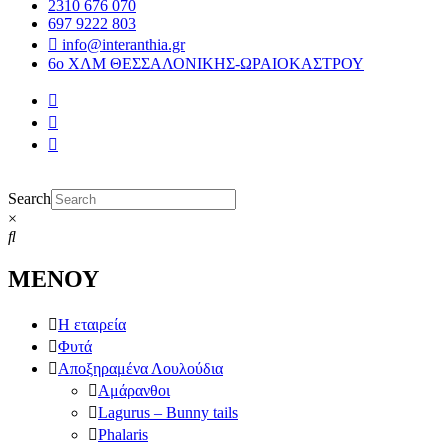
2310 676 070
697 9222 803
info@interanthia.gr
6ο ΧΛΜ ΘΕΣΣΑΛΟΝΙΚΗΣ-ΩΡΑΙΟΚΑΣΤΡΟΥ
Search
×
ΜΕΝΟΥ
Η εταιρεία
Φυτά
Αποξηραμένα Λουλούδια
Αμάρανθοι
Lagurus – Bunny tails
Phalaris