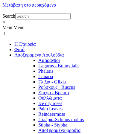
Μετάβαση στο περιεχόμενο
Search
×
Main Menu
Η Εταιρεία
Φυτά
Αποξηραμένα Λουλούδια
Αμάρανθοι
Lagurus - Bunny tails
Phalaris
Lunaria
Γλίξια - Glixia
Ρούσκους - Ruscus
Στάχια - Βρώμη
Φυλλώματα
Ice dry roses
Palm Leaves
Reindeermoss
Πιπέρια-Schinus mollus
Stipha - Stypha
Αποξηραμένα φρούτα