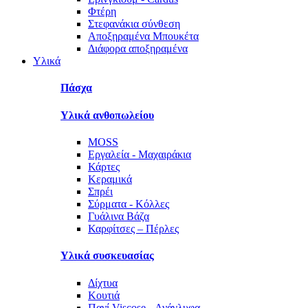
Φτέρη
Στεφανάκια σύνθεση
Αποξηραμένα Μπουκέτα
Διάφορα αποξηραμένα
Υλικά
Πάσχα
Υλικά ανθοπωλείου
MOSS
Εργαλεία - Μαχαιράκια
Κάρτες
Κεραμικά
Σπρέι
Σύρματα - Κόλλες
Γυάλινα Βάζα
Καρφίτσες – Πέρλες
Υλικά συσκευασίας
Δίχτυα
Κουτιά
Πανί Viscose - Ανάγλυφα