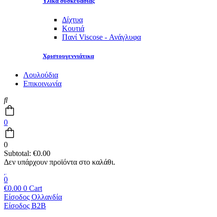
Υλικά συσκευασίας
Δίχτυα
Κουτιά
Πανί Viscose - Ανάγλυφα
Χριστουγεννιάτικα
Λουλούδια
Επικοινωνία
0
0
Subtotal:
€
0.00
0
€
0.00
0
Cart
Είσοδος Ολλανδία
Είσοδος B2B