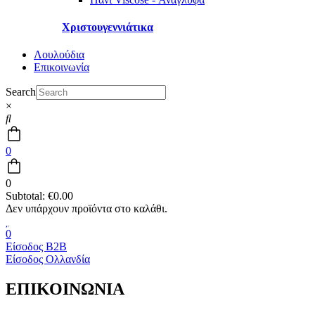
Χριστουγεννιάτικα
Λουλούδια
Επικοινωνία
Search
×
0
0
Subtotal:
€
0.00
0
Είσοδος B2B
Είσοδος Ολλανδία
ΕΠΙΚΟΙΝΩΝΙΑ