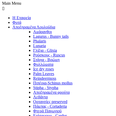
Main Menu
Η Εταιρεία
Φυτά
Αποξηραμένα Λουλούδια
Αμάρανθοι
Lagurus - Bunny tails
Phalaris
Lunaria
Γλίξια - Glixia
Ρούσκους - Ruscus
Στάχια - Βρώμη
Φυλλώματα
Ice dry roses
Palm Leaves
Reindeermoss
Πιπέρια-Schinus mollus
Stipha - Stypha
Αποξηραμένα φρούτα
Λεβάντα
Ορτανσίες preserved
Πάμπας - Cortaderia
Φτερά Παγωνιού
Ερίνγκιουμ - Cardus