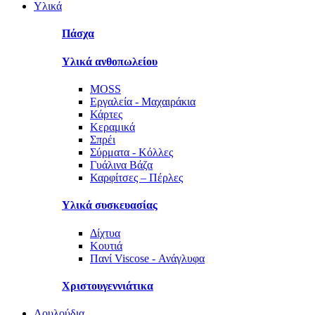
Υλικά
Πάσχα
Υλικά ανθοπωλείου
MOSS
Εργαλεία - Μαχαιράκια
Κάρτες
Κεραμικά
Σπρέι
Σύρματα - Κόλλες
Γυάλινα Βάζα
Καρφίτσες – Πέρλες
Υλικά συσκευασίας
Δίχτυα
Κουτιά
Πανί Viscose - Ανάγλυφα
Χριστουγεννιάτικα
Λουλούδια