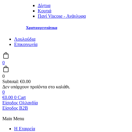
Δίχτυα
Κουτιά
Πανί Viscose - Ανάγλυφα
Χριστουγεννιάτικα
Λουλούδια
Επικοινωνία
0
0
Subtotal:
€
0.00
0
€
0.00
0
Cart
Είσοδος Ολλανδία
Είσοδος B2B
Main Menu
Η Εταιρεία