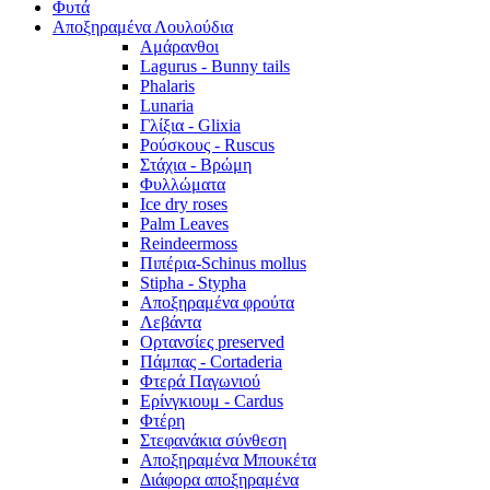
Φυτά
Αποξηραμένα Λουλούδια
Αμάρανθοι
Lagurus - Bunny tails
Phalaris
Lunaria
Γλίξια - Glixia
Ρούσκους - Ruscus
Στάχια - Βρώμη
Φυλλώματα
Ice dry roses
Palm Leaves
Reindeermoss
Πιπέρια-Schinus mollus
Stipha - Stypha
Αποξηραμένα φρούτα
Λεβάντα
Ορτανσίες preserved
Πάμπας - Cortaderia
Φτερά Παγωνιού
Ερίνγκιουμ - Cardus
Φτέρη
Στεφανάκια σύνθεση
Αποξηραμένα Μπουκέτα
Διάφορα αποξηραμένα