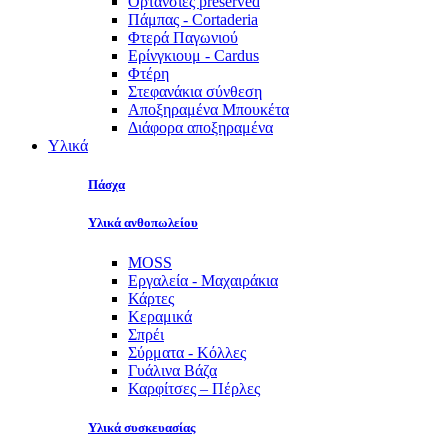
Ορτανσίες preserved
Πάμπας - Cortaderia
Φτερά Παγωνιού
Ερίνγκιουμ - Cardus
Φτέρη
Στεφανάκια σύνθεση
Αποξηραμένα Μπουκέτα
Διάφορα αποξηραμένα
Υλικά
Πάσχα
Υλικά ανθοπωλείου
MOSS
Εργαλεία - Μαχαιράκια
Κάρτες
Κεραμικά
Σπρέι
Σύρματα - Κόλλες
Γυάλινα Βάζα
Καρφίτσες – Πέρλες
Υλικά συσκευασίας