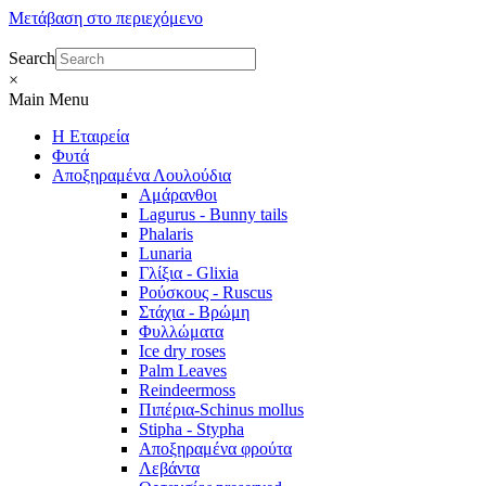
Μετάβαση στο περιεχόμενο
Search
×
Main Menu
Η Εταιρεία
Φυτά
Αποξηραμένα Λουλούδια
Αμάρανθοι
Lagurus - Bunny tails
Phalaris
Lunaria
Γλίξια - Glixia
Ρούσκους - Ruscus
Στάχια - Βρώμη
Φυλλώματα
Ice dry roses
Palm Leaves
Reindeermoss
Πιπέρια-Schinus mollus
Stipha - Stypha
Αποξηραμένα φρούτα
Λεβάντα