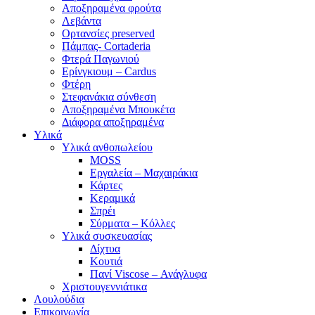
Αποξηραμένα φρούτα
Λεβάντα
Ορτανσίες preserved
Πάμπας- Cortaderia
Φτερά Παγωνιού
Ερίνγκιουμ – Cardus
Φτέρη
Στεφανάκια σύνθεση
Αποξηραμένα Μπουκέτα
Διάφορα αποξηραμένα
Υλικά
Υλικά ανθοπωλείου
MOSS
Εργαλεία – Μαχαιράκια
Κάρτες
Κεραμικά
Σπρέι
Σύρματα – Κόλλες
Υλικά συσκευασίας
Δίχτυα
Κουτιά
Πανί Viscose – Ανάγλυφα
Χριστουγεννιάτικα
Λουλούδια
Επικοινωνία