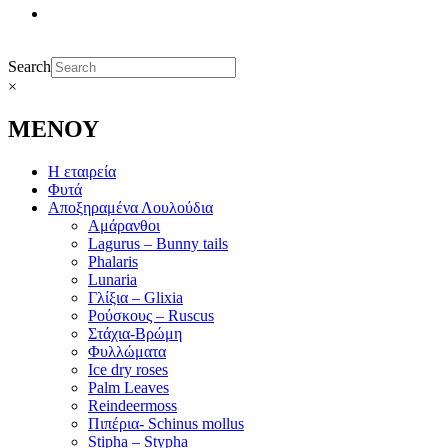
Search
×
ΜΕΝΟΥ
Η εταιρεία
Φυτά
Αποξηραμένα Λουλούδια
Αμάρανθοι
Lagurus – Bunny tails
Phalaris
Lunaria
Γλίξια – Glixia
Ρούσκους – Ruscus
Στάχια-Βρώμη
Φυλλώματα
Ice dry roses
Palm Leaves
Reindeermoss
Πιπέρια- Schinus mollus
Stipha – Stypha