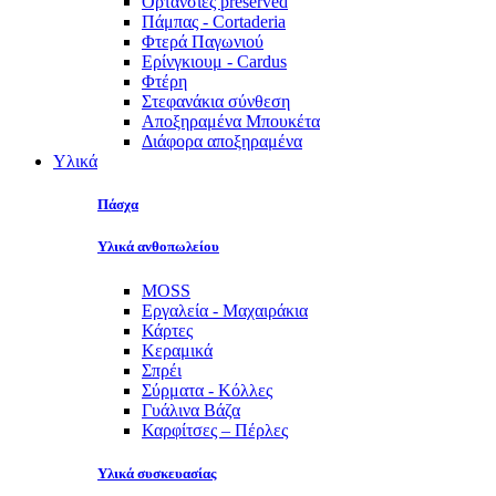
Ορτανσίες preserved
Πάμπας - Cortaderia
Φτερά Παγωνιού
Ερίνγκιουμ - Cardus
Φτέρη
Στεφανάκια σύνθεση
Αποξηραμένα Μπουκέτα
Διάφορα αποξηραμένα
Υλικά
Πάσχα
Υλικά ανθοπωλείου
MOSS
Εργαλεία - Μαχαιράκια
Κάρτες
Κεραμικά
Σπρέι
Σύρματα - Κόλλες
Γυάλινα Βάζα
Καρφίτσες – Πέρλες
Υλικά συσκευασίας