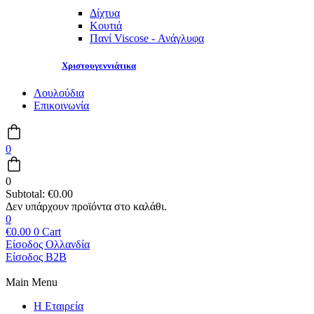
Δίχτυα
Κουτιά
Πανί Viscose - Ανάγλυφα
Χριστουγεννιάτικα
Λουλούδια
Επικοινωνία
0
0
Subtotal:
€
0.00
0
€
0.00
0
Cart
Είσοδος Ολλανδία
Είσοδος B2B
Main Menu
Η Εταιρεία