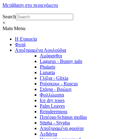
Μετάβαση στο περιεχόμενο
Search
×
Main Menu
Η Εταιρεία
Φυτά
Αποξηραμένα Λουλούδια
Αμάρανθοι
Lagurus - Bunny tails
Phalaris
Lunaria
Γλίξια - Glixia
Ρούσκους - Ruscus
Στάχια - Βρώμη
Φυλλώματα
Ice dry roses
Palm Leaves
Reindeermoss
Πιπέρια-Schinus mollus
Stipha - Stypha
Αποξηραμένα φρούτα
Λεβάντα