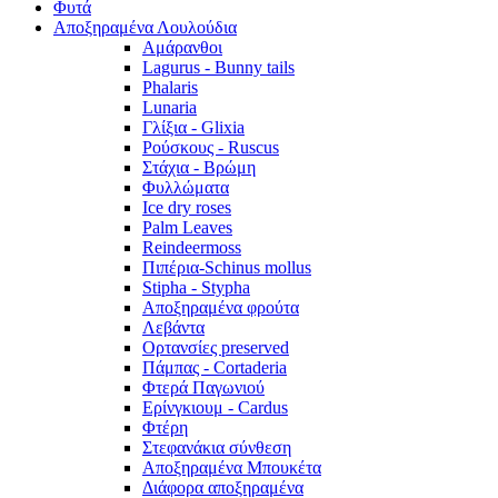
Φυτά
Αποξηραμένα Λουλούδια
Αμάρανθοι
Lagurus - Bunny tails
Phalaris
Lunaria
Γλίξια - Glixia
Ρούσκους - Ruscus
Στάχια - Βρώμη
Φυλλώματα
Ice dry roses
Palm Leaves
Reindeermoss
Πιπέρια-Schinus mollus
Stipha - Stypha
Αποξηραμένα φρούτα
Λεβάντα
Ορτανσίες preserved
Πάμπας - Cortaderia
Φτερά Παγωνιού
Ερίνγκιουμ - Cardus
Φτέρη
Στεφανάκια σύνθεση
Αποξηραμένα Μπουκέτα
Διάφορα αποξηραμένα