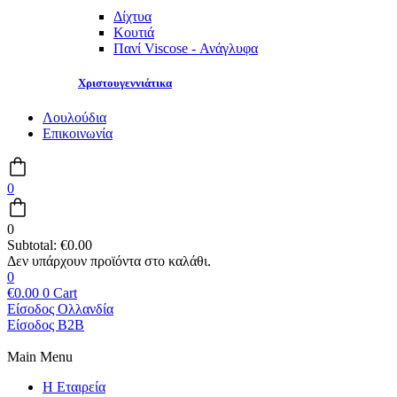
Δίχτυα
Κουτιά
Πανί Viscose - Ανάγλυφα
Χριστουγεννιάτικα
Λουλούδια
Επικοινωνία
0
0
Subtotal:
€
0.00
0
€
0.00
0
Cart
Είσοδος Ολλανδία
Είσοδος B2B
Main Menu
Η Εταιρεία