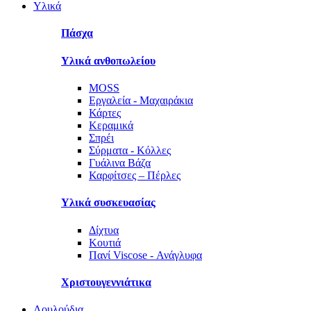
Υλικά
Πάσχα
Υλικά ανθοπωλείου
MOSS
Εργαλεία - Μαχαιράκια
Κάρτες
Κεραμικά
Σπρέι
Σύρματα - Κόλλες
Γυάλινα Βάζα
Καρφίτσες – Πέρλες
Υλικά συσκευασίας
Δίχτυα
Κουτιά
Πανί Viscose - Ανάγλυφα
Χριστουγεννιάτικα
Λουλούδια