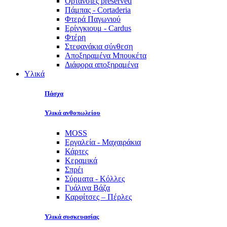
Ορτανσίες preserved
Πάμπας - Cortaderia
Φτερά Παγωνιού
Ερίνγκιουμ - Cardus
Φτέρη
Στεφανάκια σύνθεση
Αποξηραμένα Μπουκέτα
Διάφορα αποξηραμένα
Υλικά
Πάσχα
Υλικά ανθοπωλείου
MOSS
Εργαλεία - Μαχαιράκια
Κάρτες
Κεραμικά
Σπρέι
Σύρματα - Κόλλες
Γυάλινα Βάζα
Καρφίτσες – Πέρλες
Υλικά συσκευασίας