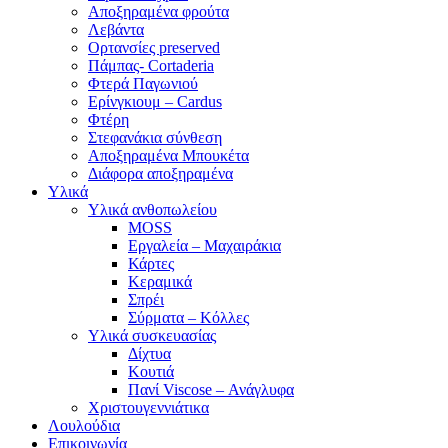
Αποξηραμένα φρούτα
Λεβάντα
Ορτανσίες preserved
Πάμπας- Cortaderia
Φτερά Παγωνιού
Ερίνγκιουμ – Cardus
Φτέρη
Στεφανάκια σύνθεση
Αποξηραμένα Μπουκέτα
Διάφορα αποξηραμένα
Υλικά
Υλικά ανθοπωλείου
MOSS
Εργαλεία – Μαχαιράκια
Κάρτες
Κεραμικά
Σπρέι
Σύρματα – Κόλλες
Υλικά συσκευασίας
Δίχτυα
Κουτιά
Πανί Viscose – Ανάγλυφα
Χριστουγεννιάτικα
Λουλούδια
Επικοινωνία