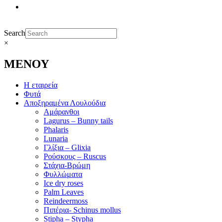
Search
×
ΜΕΝΟΥ
Η εταιρεία
Φυτά
Αποξηραμένα Λουλούδια
Αμάρανθοι
Lagurus – Bunny tails
Phalaris
Lunaria
Γλίξια – Glixia
Ρούσκους – Ruscus
Στάχια-Βρώμη
Φυλλώματα
Ice dry roses
Palm Leaves
Reindeermoss
Πιπέρια- Schinus mollus
Stipha – Stypha