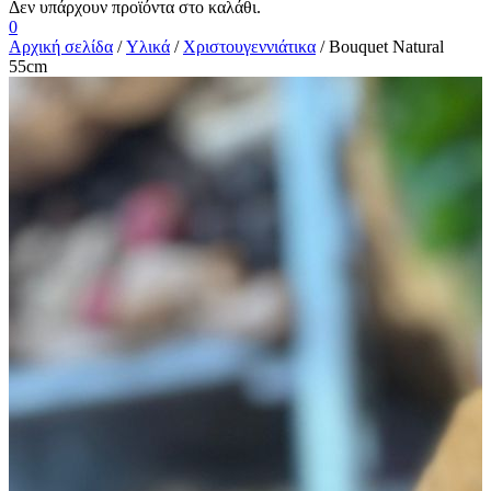
0
Αρχική σελίδα
/
Υλικά
/
Χριστουγεννιάτικα
/ Bouquet Natural
55cm