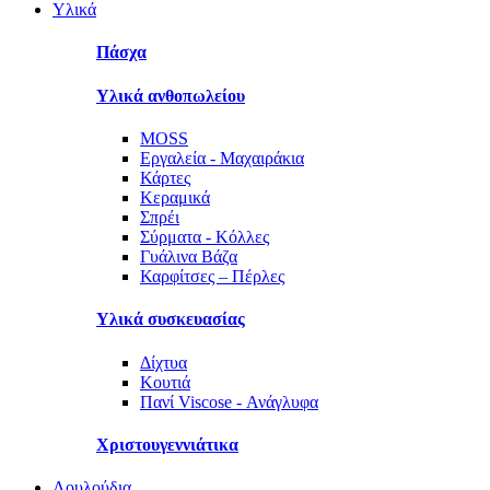
Υλικά
Πάσχα
Υλικά ανθοπωλείου
MOSS
Εργαλεία - Μαχαιράκια
Κάρτες
Κεραμικά
Σπρέι
Σύρματα - Κόλλες
Γυάλινα Βάζα
Καρφίτσες – Πέρλες
Υλικά συσκευασίας
Δίχτυα
Κουτιά
Πανί Viscose - Ανάγλυφα
Χριστουγεννιάτικα
Λουλούδια