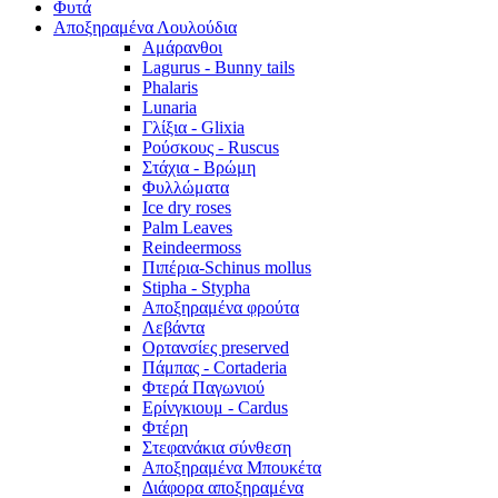
Φυτά
Αποξηραμένα Λουλούδια
Αμάρανθοι
Lagurus - Bunny tails
Phalaris
Lunaria
Γλίξια - Glixia
Ρούσκους - Ruscus
Στάχια - Βρώμη
Φυλλώματα
Ice dry roses
Palm Leaves
Reindeermoss
Πιπέρια-Schinus mollus
Stipha - Stypha
Αποξηραμένα φρούτα
Λεβάντα
Ορτανσίες preserved
Πάμπας - Cortaderia
Φτερά Παγωνιού
Ερίνγκιουμ - Cardus
Φτέρη
Στεφανάκια σύνθεση
Αποξηραμένα Μπουκέτα
Διάφορα αποξηραμένα