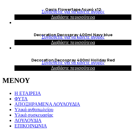
Oasis Flowertape Λευκό x12
Συνδεθείτε για να κάνετε αγορές
Διαβάστε περισσότερα
Decoration Decospray 400ml Navy blue
Συνδεθείτε για να κάνετε αγορές
Διαβάστε περισσότερα
Decoration Decospray 400ml Holiday Red
Συνδεθείτε για να κάνετε αγορές
Διαβάστε περισσότερα
ΜΕΝΟΥ
Η ΕΤΑΙΡΕΙΑ
ΦΥΤΑ
ΑΠΟΞΗΡΑΜΕΝΑ ΛΟΥΛΟΥΔΙΑ
Υλικά ανθοπωλείου
Υλικά συσκευασίας
ΛΟΥΛΟΥΔΙΑ
ΕΠΙΚΟΙΝΩΝΙΑ