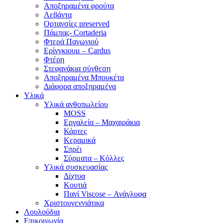
Αποξηραμένα φρούτα
Λεβάντα
Ορτανσίες preserved
Πάμπας- Cortaderia
Φτερά Παγωνιού
Ερίνγκιουμ – Cardus
Φτέρη
Στεφανάκια σύνθεση
Αποξηραμένα Μπουκέτα
Διάφορα αποξηραμένα
Υλικά
Υλικά ανθοπωλείου
MOSS
Εργαλεία – Μαχαιράκια
Κάρτες
Κεραμικά
Σπρέι
Σύρματα – Κόλλες
Υλικά συσκευασίας
Δίχτυα
Κουτιά
Πανί Viscose – Ανάγλυφα
Χριστουγεννιάτικα
Λουλούδια
Επικοινωνία