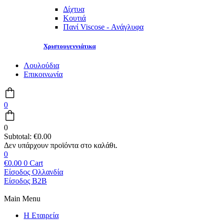
Δίχτυα
Κουτιά
Πανί Viscose - Ανάγλυφα
Χριστουγεννιάτικα
Λουλούδια
Επικοινωνία
0
0
Subtotal:
€
0.00
0
€
0.00
0
Cart
Είσοδος Ολλανδία
Είσοδος B2B
Main Menu
Η Εταιρεία