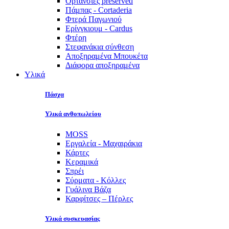
Ορτανσίες preserved
Πάμπας - Cortaderia
Φτερά Παγωνιού
Ερίνγκιουμ - Cardus
Φτέρη
Στεφανάκια σύνθεση
Αποξηραμένα Μπουκέτα
Διάφορα αποξηραμένα
Υλικά
Πάσχα
Υλικά ανθοπωλείου
MOSS
Εργαλεία - Μαχαιράκια
Κάρτες
Κεραμικά
Σπρέι
Σύρματα - Κόλλες
Γυάλινα Βάζα
Καρφίτσες – Πέρλες
Υλικά συσκευασίας