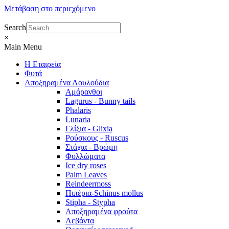
Μετάβαση στο περιεχόμενο
Search
×
Main Menu
Η Εταιρεία
Φυτά
Αποξηραμένα Λουλούδια
Αμάρανθοι
Lagurus - Bunny tails
Phalaris
Lunaria
Γλίξια - Glixia
Ρούσκους - Ruscus
Στάχια - Βρώμη
Φυλλώματα
Ice dry roses
Palm Leaves
Reindeermoss
Πιπέρια-Schinus mollus
Stipha - Stypha
Αποξηραμένα φρούτα
Λεβάντα