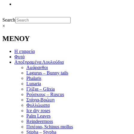
Search
×
ΜΕΝΟΥ
Η εταιρεία
Φυτά
Αποξηραμένα Λουλούδια
Αμάρανθοι
Lagurus – Bunny tails
Phalaris
Lunaria
Γλίξια – Glixia
Ρούσκους – Ruscus
Στάχια-Βρώμη
Φυλλώματα
Ice dry roses
Palm Leaves
Reindeermoss
Πιπέρια- Schinus mollus
Stipha – Stypha