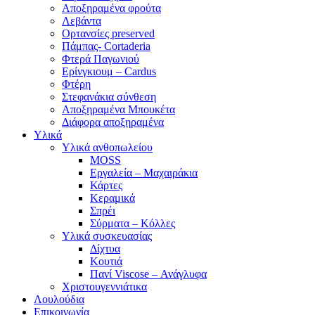
Αποξηραμένα φρούτα
Λεβάντα
Ορτανσίες preserved
Πάμπας- Cortaderia
Φτερά Παγωνιού
Ερίνγκιουμ – Cardus
Φτέρη
Στεφανάκια σύνθεση
Αποξηραμένα Μπουκέτα
Διάφορα αποξηραμένα
Υλικά
Υλικά ανθοπωλείου
MOSS
Εργαλεία – Μαχαιράκια
Κάρτες
Κεραμικά
Σπρέι
Σύρματα – Κόλλες
Υλικά συσκευασίας
Δίχτυα
Κουτιά
Πανί Viscose – Ανάγλυφα
Χριστουγεννιάτικα
Λουλούδια
Επικοινωνία