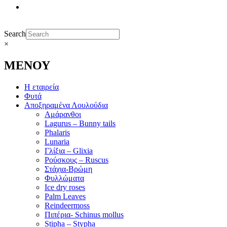
Search
×
ΜΕΝΟΥ
Η εταιρεία
Φυτά
Αποξηραμένα Λουλούδια
Αμάρανθοι
Lagurus – Bunny tails
Phalaris
Lunaria
Γλίξια – Glixia
Ρούσκους – Ruscus
Στάχια-Βρώμη
Φυλλώματα
Ice dry roses
Palm Leaves
Reindeermoss
Πιπέρια- Schinus mollus
Stipha – Stypha