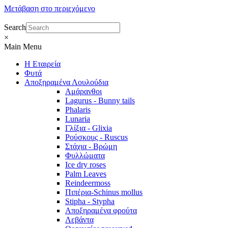
Μετάβαση στο περιεχόμενο
Search
×
Main Menu
Η Εταιρεία
Φυτά
Αποξηραμένα Λουλούδια
Αμάρανθοι
Lagurus - Bunny tails
Phalaris
Lunaria
Γλίξια - Glixia
Ρούσκους - Ruscus
Στάχια - Βρώμη
Φυλλώματα
Ice dry roses
Palm Leaves
Reindeermoss
Πιπέρια-Schinus mollus
Stipha - Stypha
Αποξηραμένα φρούτα
Λεβάντα