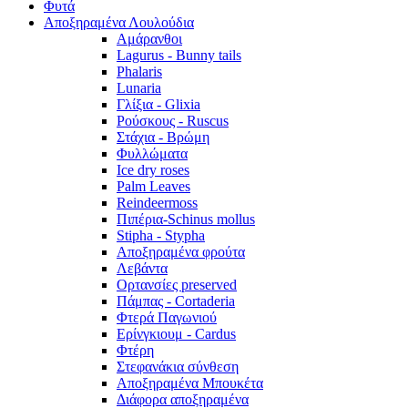
Φυτά
Αποξηραμένα Λουλούδια
Αμάρανθοι
Lagurus - Bunny tails
Phalaris
Lunaria
Γλίξια - Glixia
Ρούσκους - Ruscus
Στάχια - Βρώμη
Φυλλώματα
Ice dry roses
Palm Leaves
Reindeermoss
Πιπέρια-Schinus mollus
Stipha - Stypha
Αποξηραμένα φρούτα
Λεβάντα
Ορτανσίες preserved
Πάμπας - Cortaderia
Φτερά Παγωνιού
Ερίνγκιουμ - Cardus
Φτέρη
Στεφανάκια σύνθεση
Αποξηραμένα Μπουκέτα
Διάφορα αποξηραμένα