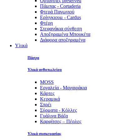
Ορτανσίες preserved
Πάμπας - Cortaderia
Φτερά Παγωνιού
Ερίνγκιουμ - Cardus
Φτέρη
Στεφανάκια σύνθεση
Αποξηραμένα Μπουκέτα
Διάφορα αποξηραμένα
Υλικά
Πάσχα
Υλικά ανθοπωλείου
MOSS
Εργαλεία - Μαχαιράκια
Κάρτες
Κεραμικά
Σπρέι
Σύρματα - Κόλλες
Γυάλινα Βάζα
Καρφίτσες – Πέρλες
Υλικά συσκευασίας