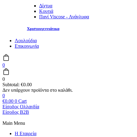
Δίχτυα
Κουτιά
Πανί Viscose - Ανάγλυφα
Χριστουγεννιάτικα
Λουλούδια
Επικοινωνία
0
0
Subtotal:
€
0.00
0
€
0.00
0
Cart
Είσοδος Ολλανδία
Είσοδος B2B
Main Menu
Η Εταιρεία