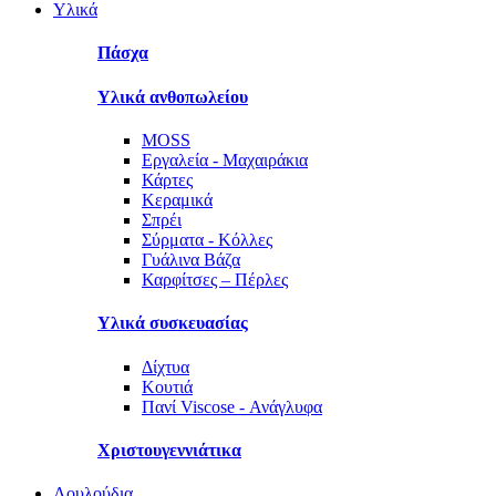
Υλικά
Πάσχα
Υλικά ανθοπωλείου
MOSS
Εργαλεία - Μαχαιράκια
Κάρτες
Κεραμικά
Σπρέι
Σύρματα - Κόλλες
Γυάλινα Βάζα
Καρφίτσες – Πέρλες
Υλικά συσκευασίας
Δίχτυα
Κουτιά
Πανί Viscose - Ανάγλυφα
Χριστουγεννιάτικα
Λουλούδια