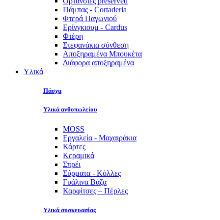
Ορτανσίες preserved
Πάμπας - Cortaderia
Φτερά Παγωνιού
Ερίνγκιουμ - Cardus
Φτέρη
Στεφανάκια σύνθεση
Αποξηραμένα Μπουκέτα
Διάφορα αποξηραμένα
Υλικά
Πάσχα
Υλικά ανθοπωλείου
MOSS
Εργαλεία - Μαχαιράκια
Κάρτες
Κεραμικά
Σπρέι
Σύρματα - Κόλλες
Γυάλινα Βάζα
Καρφίτσες – Πέρλες
Υλικά συσκευασίας