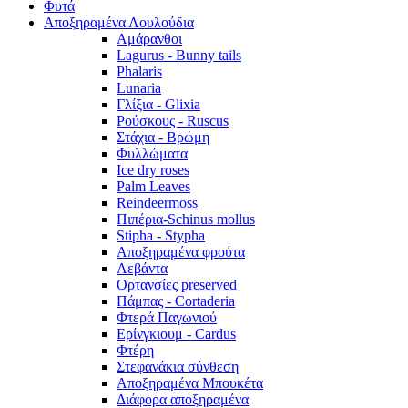
Φυτά
Αποξηραμένα Λουλούδια
Αμάρανθοι
Lagurus - Bunny tails
Phalaris
Lunaria
Γλίξια - Glixia
Ρούσκους - Ruscus
Στάχια - Βρώμη
Φυλλώματα
Ice dry roses
Palm Leaves
Reindeermoss
Πιπέρια-Schinus mollus
Stipha - Stypha
Αποξηραμένα φρούτα
Λεβάντα
Ορτανσίες preserved
Πάμπας - Cortaderia
Φτερά Παγωνιού
Ερίνγκιουμ - Cardus
Φτέρη
Στεφανάκια σύνθεση
Αποξηραμένα Μπουκέτα
Διάφορα αποξηραμένα