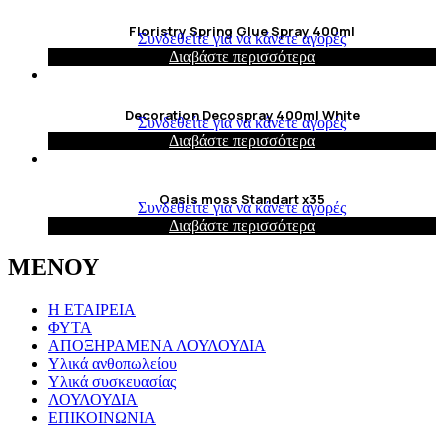
Floristry Spring Glue Spray 400ml
Συνδεθείτε για να κάνετε αγορές
Διαβάστε περισσότερα
Decoration Decospray 400ml White
Συνδεθείτε για να κάνετε αγορές
Διαβάστε περισσότερα
Oasis moss Standart x35
Συνδεθείτε για να κάνετε αγορές
Διαβάστε περισσότερα
ΜΕΝΟΥ
Η ΕΤΑΙΡΕΙΑ
ΦΥΤΑ
ΑΠΟΞΗΡΑΜΕΝΑ ΛΟΥΛΟΥΔΙΑ
Υλικά ανθοπωλείου
Υλικά συσκευασίας
ΛΟΥΛΟΥΔΙΑ
ΕΠΙΚΟΙΝΩΝΙΑ