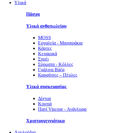
Υλικά
Πάσχα
Υλικά ανθοπωλείου
MOSS
Εργαλεία - Μαχαιράκια
Κάρτες
Κεραμικά
Σπρέι
Σύρματα - Κόλλες
Γυάλινα Βάζα
Καρφίτσες – Πέρλες
Υλικά συσκευασίας
Δίχτυα
Κουτιά
Πανί Viscose - Ανάγλυφα
Χριστουγεννιάτικα
Λουλούδια