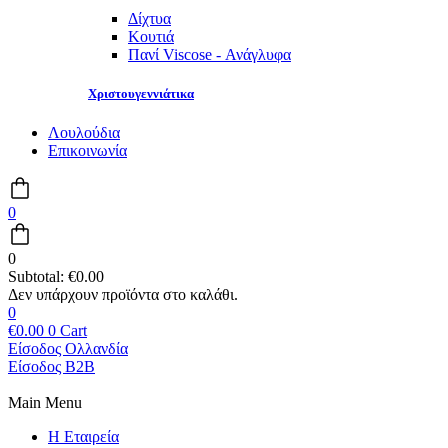
Δίχτυα
Κουτιά
Πανί Viscose - Ανάγλυφα
Χριστουγεννιάτικα
Λουλούδια
Επικοινωνία
0
0
Subtotal:
€
0.00
0
€
0.00
0
Cart
Είσοδος Ολλανδία
Είσοδος B2B
Main Menu
Η Εταιρεία