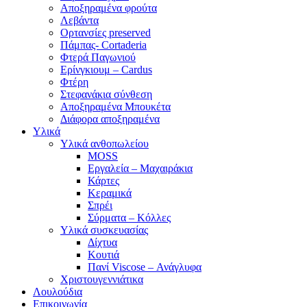
Αποξηραμένα φρούτα
Λεβάντα
Ορτανσίες preserved
Πάμπας- Cortaderia
Φτερά Παγωνιού
Ερίνγκιουμ – Cardus
Φτέρη
Στεφανάκια σύνθεση
Αποξηραμένα Μπουκέτα
Διάφορα αποξηραμένα
Υλικά
Υλικά ανθοπωλείου
MOSS
Εργαλεία – Μαχαιράκια
Κάρτες
Κεραμικά
Σπρέι
Σύρματα – Κόλλες
Υλικά συσκευασίας
Δίχτυα
Κουτιά
Πανί Viscose – Ανάγλυφα
Χριστουγεννιάτικα
Λουλούδια
Επικοινωνία