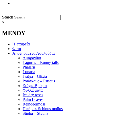
Search
×
ΜΕΝΟΥ
Η εταιρεία
Φυτά
Αποξηραμένα Λουλούδια
Αμάρανθοι
Lagurus – Bunny tails
Phalaris
Lunaria
Γλίξια – Glixia
Ρούσκους – Ruscus
Στάχια-Βρώμη
Φυλλώματα
Ice dry roses
Palm Leaves
Reindeermoss
Πιπέρια- Schinus mollus
Stipha – Stypha