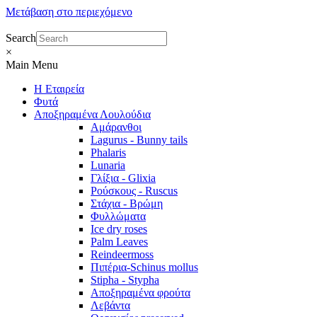
Μετάβαση στο περιεχόμενο
Search
×
Main Menu
Η Εταιρεία
Φυτά
Αποξηραμένα Λουλούδια
Αμάρανθοι
Lagurus - Bunny tails
Phalaris
Lunaria
Γλίξια - Glixia
Ρούσκους - Ruscus
Στάχια - Βρώμη
Φυλλώματα
Ice dry roses
Palm Leaves
Reindeermoss
Πιπέρια-Schinus mollus
Stipha - Stypha
Αποξηραμένα φρούτα
Λεβάντα