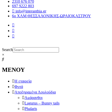
2310 676 070
697 9222 803
info@interanthia.gr
6ο ΧΛΜ ΘΕΣΣΑΛΟΝΙΚΗΣ-ΩΡΑΙΟΚΑΣΤΡΟΥ
Search
×
ΜΕΝΟΥ
Η εταιρεία
Φυτά
Αποξηραμένα Λουλούδια
Αμάρανθοι
Lagurus – Bunny tails
Phalaris