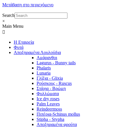
Μετάβαση στο περιεχόμενο
Search
×
Main Menu
Η Εταιρεία
Φυτά
Αποξηραμένα Λουλούδια
Αμάρανθοι
Lagurus - Bunny tails
Phalaris
Lunaria
Γλίξια - Glixia
Ρούσκους - Ruscus
Στάχια - Βρώμη
Φυλλώματα
Ice dry roses
Palm Leaves
Reindeermoss
Πιπέρια-Schinus mollus
Stipha - Stypha
Αποξηραμένα φρούτα