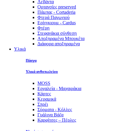
Λεβάντα
Ορτανσίες preserved
Πάμπας - Cortaderia
Φτερά Παγωνιού
Ερίνγκιουμ - Cardus
Φτέρη
Στεφανάκια σύνθεση
Αποξηραμένα Μπουκέτα
Διάφορα αποξηραμένα
Υλικά
Πάσχα
Υλικά ανθοπωλείου
MOSS
Εργαλεία - Μαχαιράκια
Κάρτες
Κεραμικά
Σπρέι
Σύρματα - Κόλλες
Γυάλινα Βάζα
Καρφίτσες – Πέρλες