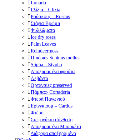
Lunaria
Γλίξια – Glixia
Ρούσκους – Ruscus
Στάχια-Βρώμη
Φυλλώματα
Ice dry roses
Palm Leaves
Reindeermoss
Πιπέρια- Schinus mollus
Stipha – Stypha
Αποξηραμένα φρούτα
Λεβάντα
Ορτανσίες preserved
Πάμπας- Cortaderia
Φτερά Παγωνιού
Ερίνγκιουμ – Cardus
Φτέρη
Στεφανάκια σύνθεση
Αποξηραμένα Μπουκέτα
Διάφορα αποξηραμένα