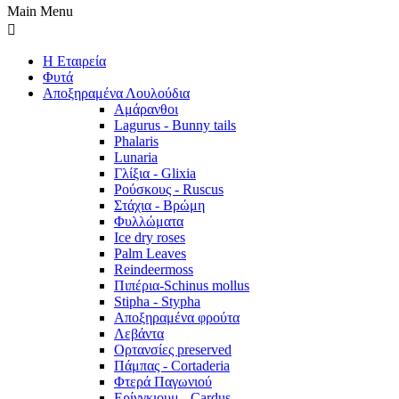
Main Menu
Η Εταιρεία
Φυτά
Αποξηραμένα Λουλούδια
Αμάρανθοι
Lagurus - Bunny tails
Phalaris
Lunaria
Γλίξια - Glixia
Ρούσκους - Ruscus
Στάχια - Βρώμη
Φυλλώματα
Ice dry roses
Palm Leaves
Reindeermoss
Πιπέρια-Schinus mollus
Stipha - Stypha
Αποξηραμένα φρούτα
Λεβάντα
Ορτανσίες preserved
Πάμπας - Cortaderia
Φτερά Παγωνιού
Ερίνγκιουμ - Cardus