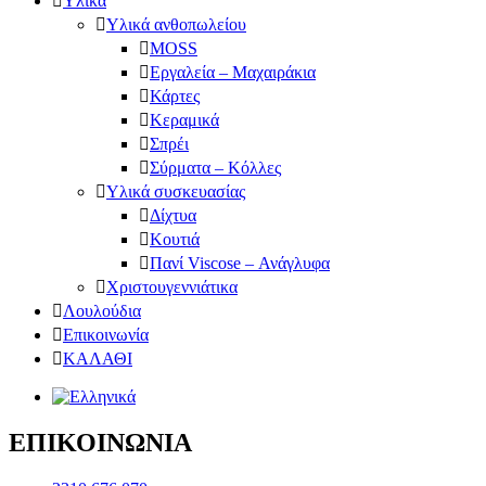
Υλικά
Υλικά ανθοπωλείου
MOSS
Εργαλεία – Μαχαιράκια
Κάρτες
Κεραμικά
Σπρέι
Σύρματα – Κόλλες
Υλικά συσκευασίας
Δίχτυα
Κουτιά
Πανί Viscose – Ανάγλυφα
Χριστουγεννιάτικα
Λουλούδια
Επικοινωνία
ΚΑΛΑΘΙ
ΕΠΙΚΟΙΝΩΝΙΑ