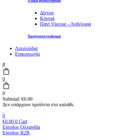
Υλικά συσκευασίας
Δίχτυα
Κουτιά
Πανί Viscose - Ανάγλυφα
Χριστουγεννιάτικα
Λουλούδια
Επικοινωνία
0
0
Subtotal:
€
0.00
0
€
0.00
0
Cart
Είσοδος Ολλανδία
Είσοδος B2B