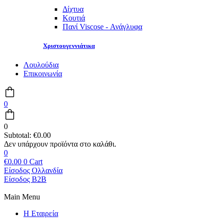
Δίχτυα
Κουτιά
Πανί Viscose - Ανάγλυφα
Χριστουγεννιάτικα
Λουλούδια
Επικοινωνία
0
0
Subtotal:
€
0.00
0
€
0.00
0
Cart
Είσοδος Ολλανδία
Είσοδος B2B
Main Menu
Η Εταιρεία