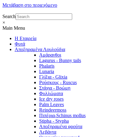
Μετάβαση στο περιεχόμενο
Search
×
Main Menu
Η Εταιρεία
Φυτά
Αποξηραμένα Λουλούδια
Αμάρανθοι
Lagurus - Bunny tails
Phalaris
Lunaria
Γλίξια - Glixia
Ρούσκους - Ruscus
Στάχια - Βρώμη
Φυλλώματα
Ice dry roses
Palm Leaves
Reindeermoss
Πιπέρια-Schinus mollus
Stipha - Stypha
Αποξηραμένα φρούτα
Λεβάντα