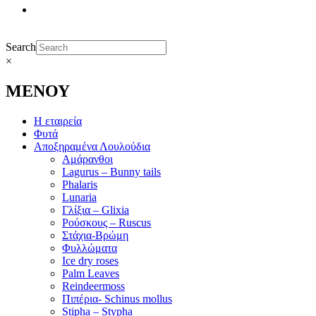
Search
×
ΜΕΝΟΥ
Η εταιρεία
Φυτά
Αποξηραμένα Λουλούδια
Αμάρανθοι
Lagurus – Bunny tails
Phalaris
Lunaria
Γλίξια – Glixia
Ρούσκους – Ruscus
Στάχια-Βρώμη
Φυλλώματα
Ice dry roses
Palm Leaves
Reindeermoss
Πιπέρια- Schinus mollus
Stipha – Stypha