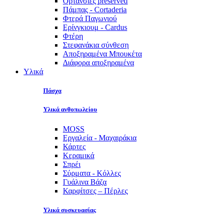
Ορτανσίες preserved
Πάμπας - Cortaderia
Φτερά Παγωνιού
Ερίνγκιουμ - Cardus
Φτέρη
Στεφανάκια σύνθεση
Αποξηραμένα Μπουκέτα
Διάφορα αποξηραμένα
Υλικά
Πάσχα
Υλικά ανθοπωλείου
MOSS
Εργαλεία - Μαχαιράκια
Κάρτες
Κεραμικά
Σπρέι
Σύρματα - Κόλλες
Γυάλινα Βάζα
Καρφίτσες – Πέρλες
Υλικά συσκευασίας