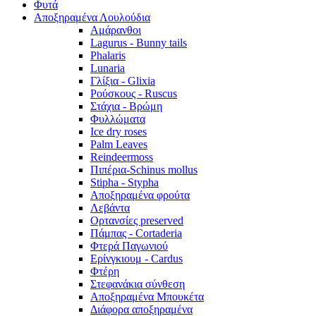
Φυτά
Αποξηραμένα Λουλούδια
Αμάρανθοι
Lagurus - Bunny tails
Phalaris
Lunaria
Γλίξια - Glixia
Ρούσκους - Ruscus
Στάχια - Βρώμη
Φυλλώματα
Ice dry roses
Palm Leaves
Reindeermoss
Πιπέρια-Schinus mollus
Stipha - Stypha
Αποξηραμένα φρούτα
Λεβάντα
Ορτανσίες preserved
Πάμπας - Cortaderia
Φτερά Παγωνιού
Ερίνγκιουμ - Cardus
Φτέρη
Στεφανάκια σύνθεση
Αποξηραμένα Μπουκέτα
Διάφορα αποξηραμένα