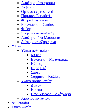
Αποξηραμένα φρούτα
Λεβάντα
Ορτανσίες preserved
Πάμπας- Cortaderia
Φτερά Παγωνιού
Ερίνγκιουμ – Cardus
Φτέρη
Στεφανάκια σύνθεση
Αποξηραμένα Μπουκέτα
Διάφορα αποξηραμένα
Υλικά
Υλικά ανθοπωλείου
MOSS
Εργαλεία – Μαχαιράκια
Κάρτες
Κεραμικά
Σπρέι
Σύρματα – Κόλλες
Υλικά συσκευασίας
Δίχτυα
Κουτιά
Πανί Viscose – Ανάγλυφα
Χριστουγεννιάτικα
Λουλούδια
Επικοινωνία