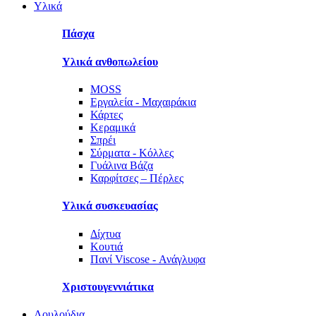
Υλικά
Πάσχα
Υλικά ανθοπωλείου
MOSS
Εργαλεία - Μαχαιράκια
Κάρτες
Κεραμικά
Σπρέι
Σύρματα - Κόλλες
Γυάλινα Βάζα
Καρφίτσες – Πέρλες
Υλικά συσκευασίας
Δίχτυα
Κουτιά
Πανί Viscose - Ανάγλυφα
Χριστουγεννιάτικα
Λουλούδια