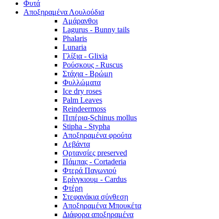
Φυτά
Αποξηραμένα Λουλούδια
Αμάρανθοι
Lagurus - Bunny tails
Phalaris
Lunaria
Γλίξια - Glixia
Ρούσκους - Ruscus
Στάχια - Βρώμη
Φυλλώματα
Ice dry roses
Palm Leaves
Reindeermoss
Πιπέρια-Schinus mollus
Stipha - Stypha
Αποξηραμένα φρούτα
Λεβάντα
Ορτανσίες preserved
Πάμπας - Cortaderia
Φτερά Παγωνιού
Ερίνγκιουμ - Cardus
Φτέρη
Στεφανάκια σύνθεση
Αποξηραμένα Μπουκέτα
Διάφορα αποξηραμένα