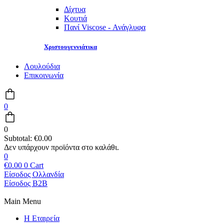
Δίχτυα
Κουτιά
Πανί Viscose - Ανάγλυφα
Χριστουγεννιάτικα
Λουλούδια
Επικοινωνία
0
0
Subtotal:
€
0.00
0
€
0.00
0
Cart
Είσοδος Ολλανδία
Είσοδος B2B
Main Menu
Η Εταιρεία