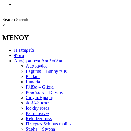
Search
×
ΜΕΝΟΥ
Η εταιρεία
Φυτά
Αποξηραμένα Λουλούδια
Αμάρανθοι
Lagurus – Bunny tails
Phalaris
Lunaria
Γλίξια – Glixia
Ρούσκους – Ruscus
Στάχια-Βρώμη
Φυλλώματα
Ice dry roses
Palm Leaves
Reindeermoss
Πιπέρια- Schinus mollus
Stipha – Stypha