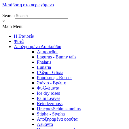
Μετάβαση στο περιεχόμενο
Search
×
Main Menu
Η Εταιρεία
Φυτά
Αποξηραμένα Λουλούδια
Αμάρανθοι
Lagurus - Bunny tails
Phalaris
Lunaria
Γλίξια - Glixia
Ρούσκους - Ruscus
Στάχια - Βρώμη
Φυλλώματα
Ice dry roses
Palm Leaves
Reindeermoss
Πιπέρια-Schinus mollus
Stipha - Stypha
Αποξηραμένα φρούτα
Λεβάντα