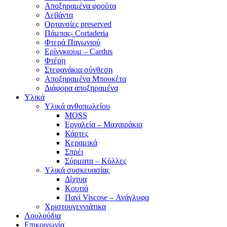
Αποξηραμένα φρούτα
Λεβάντα
Ορτανσίες preserved
Πάμπας- Cortaderia
Φτερά Παγωνιού
Ερίνγκιουμ – Cardus
Φτέρη
Στεφανάκια σύνθεση
Αποξηραμένα Μπουκέτα
Διάφορα αποξηραμένα
Υλικά
Υλικά ανθοπωλείου
MOSS
Εργαλεία – Μαχαιράκια
Κάρτες
Κεραμικά
Σπρέι
Σύρματα – Κόλλες
Υλικά συσκευασίας
Δίχτυα
Κουτιά
Πανί Viscose – Ανάγλυφα
Χριστουγεννιάτικα
Λουλούδια
Επικοινωνία