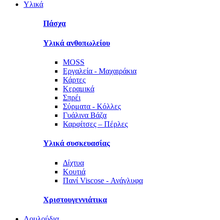
Υλικά
Πάσχα
Υλικά ανθοπωλείου
MOSS
Εργαλεία - Μαχαιράκια
Κάρτες
Κεραμικά
Σπρέι
Σύρματα - Κόλλες
Γυάλινα Βάζα
Καρφίτσες – Πέρλες
Υλικά συσκευασίας
Δίχτυα
Κουτιά
Πανί Viscose - Ανάγλυφα
Χριστουγεννιάτικα
Λουλούδια