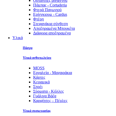
Ορτανσίες preserved
Πάμπας - Cortaderia
Φτερά Παγωνιού
Ερίνγκιουμ - Cardus
Φτέρη
Στεφανάκια σύνθεση
Αποξηραμένα Μπουκέτα
Διάφορα αποξηραμένα
Υλικά
Πάσχα
Υλικά ανθοπωλείου
MOSS
Εργαλεία - Μαχαιράκια
Κάρτες
Κεραμικά
Σπρέι
Σύρματα - Κόλλες
Γυάλινα Βάζα
Καρφίτσες – Πέρλες
Υλικά συσκευασίας