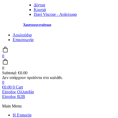
Δίχτυα
Κουτιά
Πανί Viscose - Ανάγλυφα
Χριστουγεννιάτικα
Λουλούδια
Επικοινωνία
0
0
Subtotal:
€
0.00
0
€
0.00
0
Cart
Είσοδος Ολλανδία
Είσοδος B2B
Main Menu
Η Εταιρεία