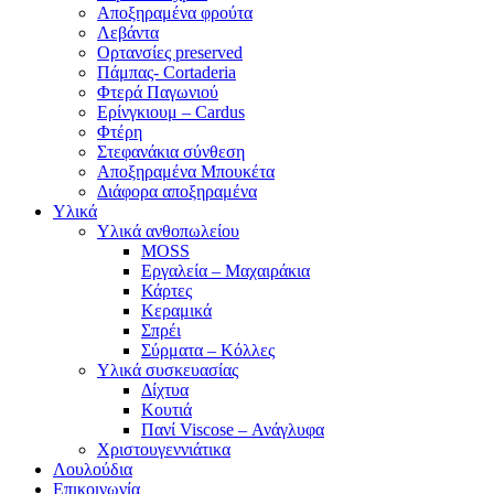
Αποξηραμένα φρούτα
Λεβάντα
Ορτανσίες preserved
Πάμπας- Cortaderia
Φτερά Παγωνιού
Ερίνγκιουμ – Cardus
Φτέρη
Στεφανάκια σύνθεση
Αποξηραμένα Μπουκέτα
Διάφορα αποξηραμένα
Υλικά
Υλικά ανθοπωλείου
MOSS
Εργαλεία – Μαχαιράκια
Κάρτες
Κεραμικά
Σπρέι
Σύρματα – Κόλλες
Υλικά συσκευασίας
Δίχτυα
Κουτιά
Πανί Viscose – Ανάγλυφα
Χριστουγεννιάτικα
Λουλούδια
Επικοινωνία