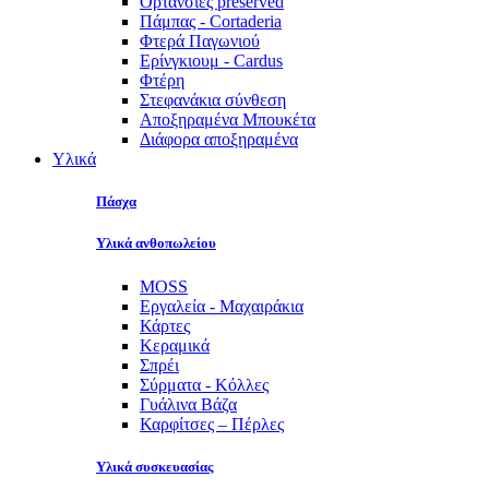
Ορτανσίες preserved
Πάμπας - Cortaderia
Φτερά Παγωνιού
Ερίνγκιουμ - Cardus
Φτέρη
Στεφανάκια σύνθεση
Αποξηραμένα Μπουκέτα
Διάφορα αποξηραμένα
Υλικά
Πάσχα
Υλικά ανθοπωλείου
MOSS
Εργαλεία - Μαχαιράκια
Κάρτες
Κεραμικά
Σπρέι
Σύρματα - Κόλλες
Γυάλινα Βάζα
Καρφίτσες – Πέρλες
Υλικά συσκευασίας