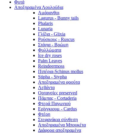
Φυτά
Αποξηραμένα Λουλούδια
Αμάρανθοι
Lagurus - Bunny tails
Phalaris
Lunaria
Γλίξια - Glixia
Ρούσκους - Ruscus
Στάχια - Βρώμη
Φυλλώματα
Ice dry roses
Palm Leaves
Reindeermoss
Πιπέρια-Schinus mollus
Stipha - Stypha
Αποξηραμένα φρούτα
Λεβάντα
Ορτανσίες preserved
Πάμπας - Cortaderia
Φτερά Παγωνιού
Ερίνγκιουμ - Cardus
Φτέρη
Στεφανάκια σύνθεση
Αποξηραμένα Μπουκέτα
Διάφορα αποξηραμένα