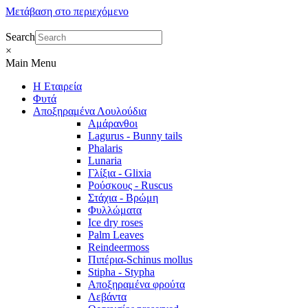
Μετάβαση στο περιεχόμενο
Search
×
Main Menu
Η Εταιρεία
Φυτά
Αποξηραμένα Λουλούδια
Αμάρανθοι
Lagurus - Bunny tails
Phalaris
Lunaria
Γλίξια - Glixia
Ρούσκους - Ruscus
Στάχια - Βρώμη
Φυλλώματα
Ice dry roses
Palm Leaves
Reindeermoss
Πιπέρια-Schinus mollus
Stipha - Stypha
Αποξηραμένα φρούτα
Λεβάντα