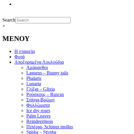
Search
×
ΜΕΝΟΥ
Η εταιρεία
Φυτά
Αποξηραμένα Λουλούδια
Αμάρανθοι
Lagurus – Bunny tails
Phalaris
Lunaria
Γλίξια – Glixia
Ρούσκους – Ruscus
Στάχια-Βρώμη
Φυλλώματα
Ice dry roses
Palm Leaves
Reindeermoss
Πιπέρια- Schinus mollus
Stipha – Stypha