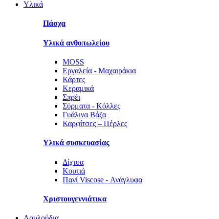
Υλικά
Πάσχα
Υλικά ανθοπωλείου
MOSS
Εργαλεία - Μαχαιράκια
Κάρτες
Κεραμικά
Σπρέι
Σύρματα - Κόλλες
Γυάλινα Βάζα
Καρφίτσες – Πέρλες
Υλικά συσκευασίας
Δίχτυα
Κουτιά
Πανί Viscose - Ανάγλυφα
Χριστουγεννιάτικα
Λουλούδια