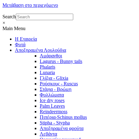
Μετάβαση στο περιεχόμενο
Search
×
Main Menu
Η Εταιρεία
Φυτά
Αποξηραμένα Λουλούδια
Αμάρανθοι
Lagurus - Bunny tails
Phalaris
Lunaria
Γλίξια - Glixia
Ρούσκους - Ruscus
Στάχια - Βρώμη
Φυλλώματα
Ice dry roses
Palm Leaves
Reindeermoss
Πιπέρια-Schinus mollus
Stipha - Stypha
Αποξηραμένα φρούτα
Λεβάντα