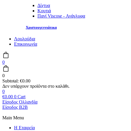
Δίχτυα
Κουτιά
Πανί Viscose - Ανάγλυφα
Χριστουγεννιάτικα
Λουλούδια
Επικοινωνία
0
0
Subtotal:
€
0.00
0
€
0.00
0
Cart
Είσοδος Ολλανδία
Είσοδος B2B
Main Menu
Η Εταιρεία