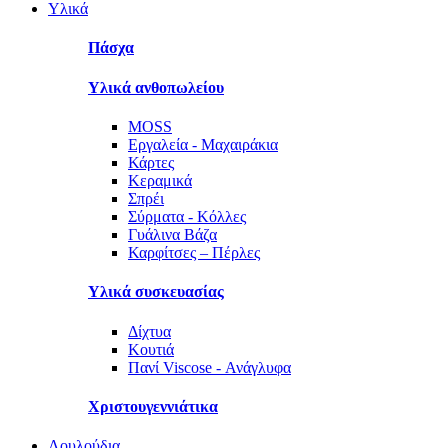
Υλικά
Πάσχα
Υλικά ανθοπωλείου
MOSS
Εργαλεία - Μαχαιράκια
Κάρτες
Κεραμικά
Σπρέι
Σύρματα - Κόλλες
Γυάλινα Βάζα
Καρφίτσες – Πέρλες
Υλικά συσκευασίας
Δίχτυα
Κουτιά
Πανί Viscose - Ανάγλυφα
Χριστουγεννιάτικα
Λουλούδια