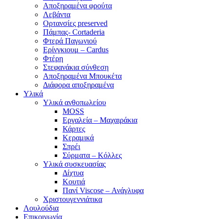
Αποξηραμένα φρούτα
Λεβάντα
Ορτανσίες preserved
Πάμπας- Cortaderia
Φτερά Παγωνιού
Ερίνγκιουμ – Cardus
Φτέρη
Στεφανάκια σύνθεση
Αποξηραμένα Μπουκέτα
Διάφορα αποξηραμένα
Υλικά
Υλικά ανθοπωλείου
MOSS
Εργαλεία – Μαχαιράκια
Κάρτες
Κεραμικά
Σπρέι
Σύρματα – Κόλλες
Υλικά συσκευασίας
Δίχτυα
Κουτιά
Πανί Viscose – Ανάγλυφα
Χριστουγεννιάτικα
Λουλούδια
Επικοινωνία