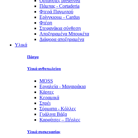
Ορτανσίες preserved
Πάμπας - Cortaderia
Φτερά Παγωνιού
Ερίνγκιουμ - Cardus
Φτέρη
Στεφανάκια σύνθεση
Αποξηραμένα Μπουκέτα
Διάφορα αποξηραμένα
Υλικά
Πάσχα
Υλικά ανθοπωλείου
MOSS
Εργαλεία - Μαχαιράκια
Κάρτες
Κεραμικά
Σπρέι
Σύρματα - Κόλλες
Γυάλινα Βάζα
Καρφίτσες – Πέρλες
Υλικά συσκευασίας