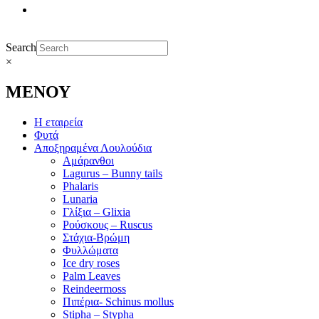
Search
×
ΜΕΝΟΥ
Η εταιρεία
Φυτά
Αποξηραμένα Λουλούδια
Αμάρανθοι
Lagurus – Bunny tails
Phalaris
Lunaria
Γλίξια – Glixia
Ρούσκους – Ruscus
Στάχια-Βρώμη
Φυλλώματα
Ice dry roses
Palm Leaves
Reindeermoss
Πιπέρια- Schinus mollus
Stipha – Stypha