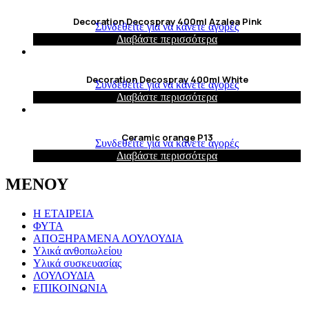
Decoration Decospray 400ml Azalea Pink
Συνδεθείτε για να κάνετε αγορές
Διαβάστε περισσότερα
Decoration Decospray 400ml White
Συνδεθείτε για να κάνετε αγορές
Διαβάστε περισσότερα
Ceramic orange P13
Συνδεθείτε για να κάνετε αγορές
Διαβάστε περισσότερα
ΜΕΝΟΥ
Η ΕΤΑΙΡΕΙΑ
ΦΥΤΑ
ΑΠΟΞΗΡΑΜΕΝΑ ΛΟΥΛΟΥΔΙΑ
Υλικά ανθοπωλείου
Υλικά συσκευασίας
ΛΟΥΛΟΥΔΙΑ
ΕΠΙΚΟΙΝΩΝΙΑ