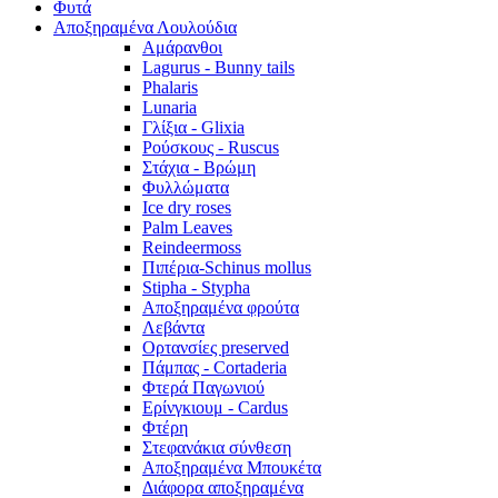
Φυτά
Αποξηραμένα Λουλούδια
Αμάρανθοι
Lagurus - Bunny tails
Phalaris
Lunaria
Γλίξια - Glixia
Ρούσκους - Ruscus
Στάχια - Βρώμη
Φυλλώματα
Ice dry roses
Palm Leaves
Reindeermoss
Πιπέρια-Schinus mollus
Stipha - Stypha
Αποξηραμένα φρούτα
Λεβάντα
Ορτανσίες preserved
Πάμπας - Cortaderia
Φτερά Παγωνιού
Ερίνγκιουμ - Cardus
Φτέρη
Στεφανάκια σύνθεση
Αποξηραμένα Μπουκέτα
Διάφορα αποξηραμένα