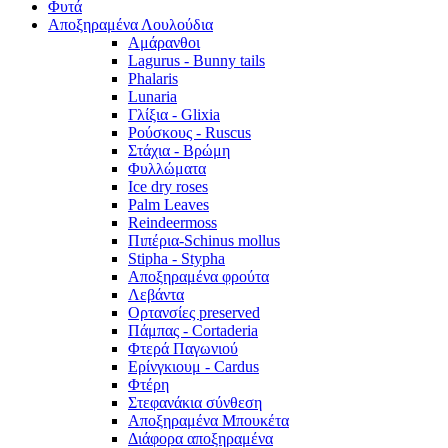
Φυτά
Αποξηραμένα Λουλούδια
Αμάρανθοι
Lagurus - Bunny tails
Phalaris
Lunaria
Γλίξια - Glixia
Ρούσκους - Ruscus
Στάχια - Βρώμη
Φυλλώματα
Ice dry roses
Palm Leaves
Reindeermoss
Πιπέρια-Schinus mollus
Stipha - Stypha
Αποξηραμένα φρούτα
Λεβάντα
Ορτανσίες preserved
Πάμπας - Cortaderia
Φτερά Παγωνιού
Ερίνγκιουμ - Cardus
Φτέρη
Στεφανάκια σύνθεση
Αποξηραμένα Μπουκέτα
Διάφορα αποξηραμένα