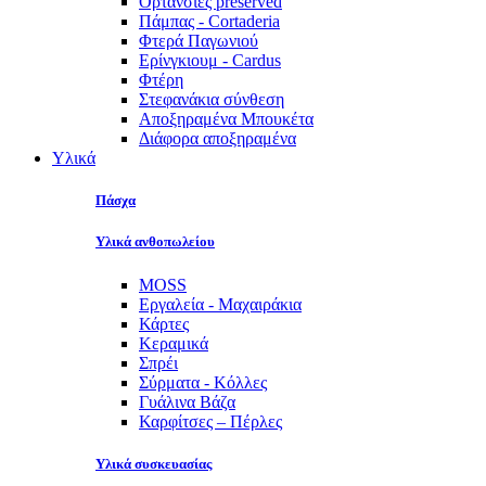
Ορτανσίες preserved
Πάμπας - Cortaderia
Φτερά Παγωνιού
Ερίνγκιουμ - Cardus
Φτέρη
Στεφανάκια σύνθεση
Αποξηραμένα Μπουκέτα
Διάφορα αποξηραμένα
Υλικά
Πάσχα
Υλικά ανθοπωλείου
MOSS
Εργαλεία - Μαχαιράκια
Κάρτες
Κεραμικά
Σπρέι
Σύρματα - Κόλλες
Γυάλινα Βάζα
Καρφίτσες – Πέρλες
Υλικά συσκευασίας