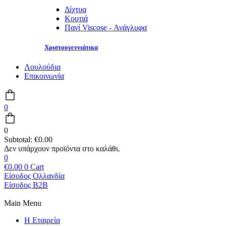
Δίχτυα
Κουτιά
Πανί Viscose - Ανάγλυφα
Χριστουγεννιάτικα
Λουλούδια
Επικοινωνία
0
0
Subtotal:
€
0.00
0
€
0.00
0
Cart
Είσοδος Ολλανδία
Είσοδος B2B
Main Menu
Η Εταιρεία