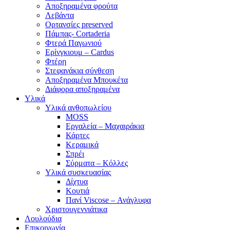
Αποξηραμένα φρούτα
Λεβάντα
Ορτανσίες preserved
Πάμπας- Cortaderia
Φτερά Παγωνιού
Ερίνγκιουμ – Cardus
Φτέρη
Στεφανάκια σύνθεση
Αποξηραμένα Μπουκέτα
Διάφορα αποξηραμένα
Υλικά
Υλικά ανθοπωλείου
MOSS
Εργαλεία – Μαχαιράκια
Κάρτες
Κεραμικά
Σπρέι
Σύρματα – Κόλλες
Υλικά συσκευασίας
Δίχτυα
Κουτιά
Πανί Viscose – Ανάγλυφα
Χριστουγεννιάτικα
Λουλούδια
Επικοινωνία