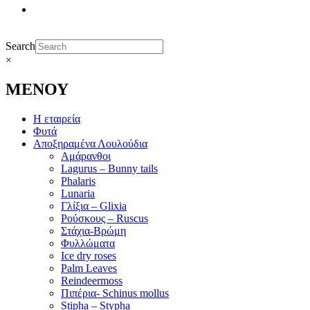
Search
×
ΜΕΝΟΥ
Η εταιρεία
Φυτά
Αποξηραμένα Λουλούδια
Αμάρανθοι
Lagurus – Bunny tails
Phalaris
Lunaria
Γλίξια – Glixia
Ρούσκους – Ruscus
Στάχια-Βρώμη
Φυλλώματα
Ice dry roses
Palm Leaves
Reindeermoss
Πιπέρια- Schinus mollus
Stipha – Stypha