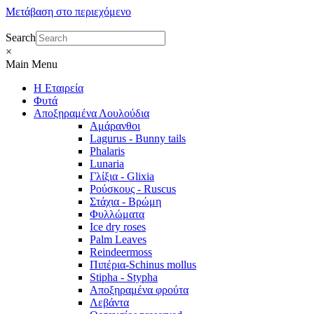
Μετάβαση στο περιεχόμενο
Search
×
Main Menu
Η Εταιρεία
Φυτά
Αποξηραμένα Λουλούδια
Αμάρανθοι
Lagurus - Bunny tails
Phalaris
Lunaria
Γλίξια - Glixia
Ρούσκους - Ruscus
Στάχια - Βρώμη
Φυλλώματα
Ice dry roses
Palm Leaves
Reindeermoss
Πιπέρια-Schinus mollus
Stipha - Stypha
Αποξηραμένα φρούτα
Λεβάντα