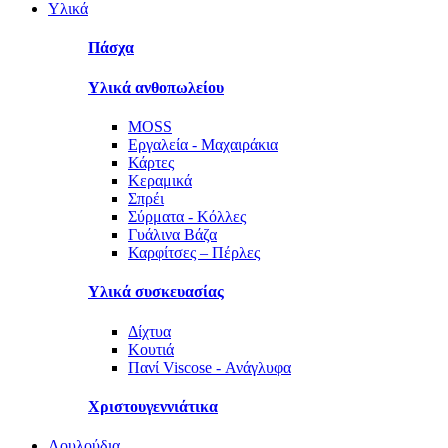
Υλικά
Πάσχα
Υλικά ανθοπωλείου
MOSS
Εργαλεία - Μαχαιράκια
Κάρτες
Κεραμικά
Σπρέι
Σύρματα - Κόλλες
Γυάλινα Βάζα
Καρφίτσες – Πέρλες
Υλικά συσκευασίας
Δίχτυα
Κουτιά
Πανί Viscose - Ανάγλυφα
Χριστουγεννιάτικα
Λουλούδια