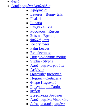
Φυτά
Αποξηραμένα Λουλούδια
Αμάρανθοι
Lagurus - Bunny tails
Phalaris
Lunaria
Γλίξια - Glixia
Ρούσκους - Ruscus
Στάχια - Βρώμη
Φυλλώματα
Ice dry roses
Palm Leaves
Reindeermoss
Πιπέρια-Schinus mollus
Stipha - Stypha
Αποξηραμένα φρούτα
Λεβάντα
Ορτανσίες preserved
Πάμπας - Cortaderia
Φτερά Παγωνιού
Ερίνγκιουμ - Cardus
Φτέρη
Στεφανάκια σύνθεση
Αποξηραμένα Μπουκέτα
Διάφορα αποξηραμένα