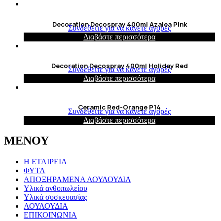
Decoration Decospray 400ml Azalea Pink
Συνδεθείτε για να κάνετε αγορές
Διαβάστε περισσότερα
Decoration Decospray 400ml Holiday Red
Συνδεθείτε για να κάνετε αγορές
Διαβάστε περισσότερα
Ceramic Red-Orange P14
Συνδεθείτε για να κάνετε αγορές
Διαβάστε περισσότερα
ΜΕΝΟΥ
Η ΕΤΑΙΡΕΙΑ
ΦΥΤΑ
ΑΠΟΞΗΡΑΜΕΝΑ ΛΟΥΛΟΥΔΙΑ
Υλικά ανθοπωλείου
Υλικά συσκευασίας
ΛΟΥΛΟΥΔΙΑ
ΕΠΙΚΟΙΝΩΝΙΑ