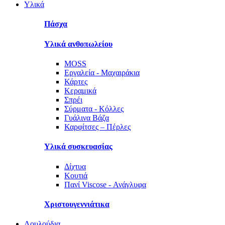
Υλικά
Πάσχα
Υλικά ανθοπωλείου
MOSS
Εργαλεία - Μαχαιράκια
Κάρτες
Κεραμικά
Σπρέι
Σύρματα - Κόλλες
Γυάλινα Βάζα
Καρφίτσες – Πέρλες
Υλικά συσκευασίας
Δίχτυα
Κουτιά
Πανί Viscose - Ανάγλυφα
Χριστουγεννιάτικα
Λουλούδια