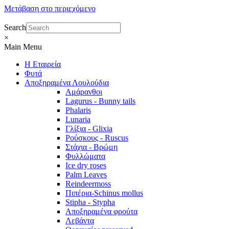
Μετάβαση στο περιεχόμενο
Search
×
Main Menu
Η Εταιρεία
Φυτά
Αποξηραμένα Λουλούδια
Αμάρανθοι
Lagurus - Bunny tails
Phalaris
Lunaria
Γλίξια - Glixia
Ρούσκους - Ruscus
Στάχια - Βρώμη
Φυλλώματα
Ice dry roses
Palm Leaves
Reindeermoss
Πιπέρια-Schinus mollus
Stipha - Stypha
Αποξηραμένα φρούτα
Λεβάντα