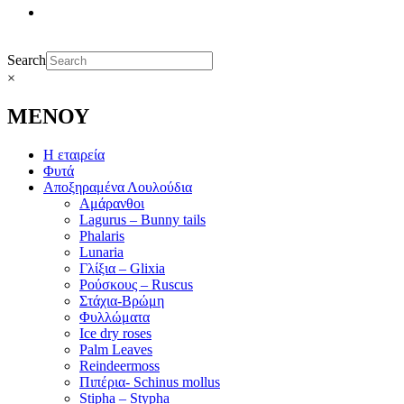
Search
×
ΜΕΝΟΥ
Η εταιρεία
Φυτά
Αποξηραμένα Λουλούδια
Αμάρανθοι
Lagurus – Bunny tails
Phalaris
Lunaria
Γλίξια – Glixia
Ρούσκους – Ruscus
Στάχια-Βρώμη
Φυλλώματα
Ice dry roses
Palm Leaves
Reindeermoss
Πιπέρια- Schinus mollus
Stipha – Stypha