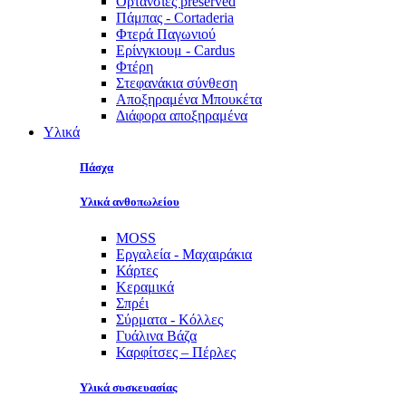
Ορτανσίες preserved
Πάμπας - Cortaderia
Φτερά Παγωνιού
Ερίνγκιουμ - Cardus
Φτέρη
Στεφανάκια σύνθεση
Αποξηραμένα Μπουκέτα
Διάφορα αποξηραμένα
Υλικά
Πάσχα
Υλικά ανθοπωλείου
MOSS
Εργαλεία - Μαχαιράκια
Κάρτες
Κεραμικά
Σπρέι
Σύρματα - Κόλλες
Γυάλινα Βάζα
Καρφίτσες – Πέρλες
Υλικά συσκευασίας