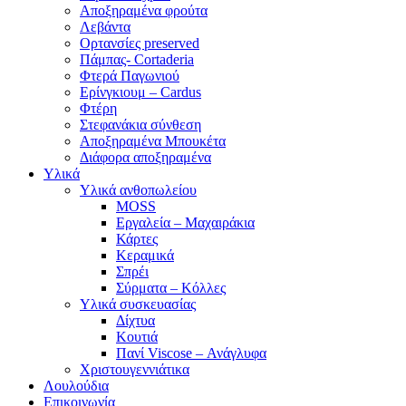
Αποξηραμένα φρούτα
Λεβάντα
Ορτανσίες preserved
Πάμπας- Cortaderia
Φτερά Παγωνιού
Ερίνγκιουμ – Cardus
Φτέρη
Στεφανάκια σύνθεση
Αποξηραμένα Μπουκέτα
Διάφορα αποξηραμένα
Υλικά
Υλικά ανθοπωλείου
MOSS
Εργαλεία – Μαχαιράκια
Κάρτες
Κεραμικά
Σπρέι
Σύρματα – Κόλλες
Υλικά συσκευασίας
Δίχτυα
Κουτιά
Πανί Viscose – Ανάγλυφα
Χριστουγεννιάτικα
Λουλούδια
Επικοινωνία