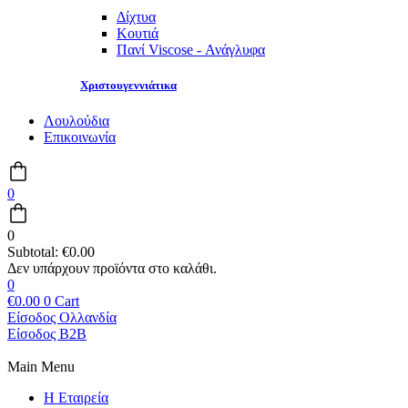
Δίχτυα
Κουτιά
Πανί Viscose - Ανάγλυφα
Χριστουγεννιάτικα
Λουλούδια
Επικοινωνία
0
0
Subtotal:
€
0.00
0
€
0.00
0
Cart
Είσοδος Ολλανδία
Είσοδος B2B
Main Menu
Η Εταιρεία