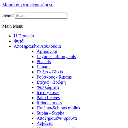
Μετάβαση στο περιεχόμενο
Search
×
Main Menu
Η Εταιρεία
Φυτά
Αποξηραμένα Λουλούδια
Αμάρανθοι
Lagurus - Bunny tails
Phalaris
Lunaria
Γλίξια - Glixia
Ρούσκους - Ruscus
Στάχια - Βρώμη
Φυλλώματα
Ice dry roses
Palm Leaves
Reindeermoss
Πιπέρια-Schinus mollus
Stipha - Stypha
Αποξηραμένα φρούτα
Λεβάντα