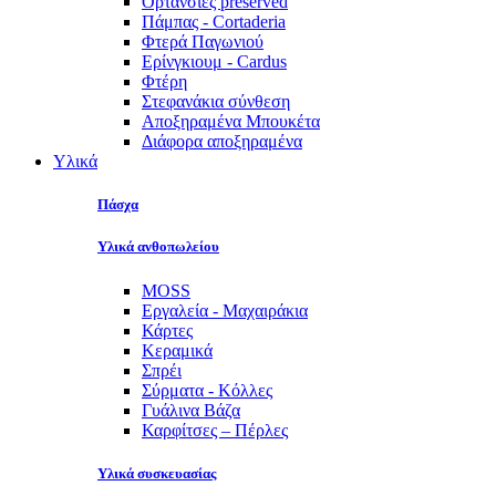
Ορτανσίες preserved
Πάμπας - Cortaderia
Φτερά Παγωνιού
Ερίνγκιουμ - Cardus
Φτέρη
Στεφανάκια σύνθεση
Αποξηραμένα Μπουκέτα
Διάφορα αποξηραμένα
Υλικά
Πάσχα
Υλικά ανθοπωλείου
MOSS
Εργαλεία - Μαχαιράκια
Κάρτες
Κεραμικά
Σπρέι
Σύρματα - Κόλλες
Γυάλινα Βάζα
Καρφίτσες – Πέρλες
Υλικά συσκευασίας