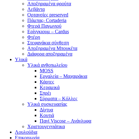
Αποξηραμένα φρούτα
Λεβάντα
Ορτανσίες preserved
Πάμπας- Cortaderia
Φτερά Παγωνιού
Ερίνγκιουμ – Cardus
Φτέρη
Στεφανάκια σύνθεση
Αποξηραμένα Μπουκέτα
Διάφορα αποξηραμένα
Υλικά
Υλικά ανθοπωλείου
MOSS
Εργαλεία – Μαχαιράκια
Κάρτες
Κεραμικά
Σπρέι
Σύρματα – Κόλλες
Υλικά συσκευασίας
Δίχτυα
Κουτιά
Πανί Viscose – Ανάγλυφα
Χριστουγεννιάτικα
Λουλούδια
Επικοινωνία