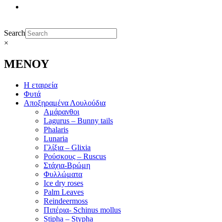
Search
×
ΜΕΝΟΥ
Η εταιρεία
Φυτά
Αποξηραμένα Λουλούδια
Αμάρανθοι
Lagurus – Bunny tails
Phalaris
Lunaria
Γλίξια – Glixia
Ρούσκους – Ruscus
Στάχια-Βρώμη
Φυλλώματα
Ice dry roses
Palm Leaves
Reindeermoss
Πιπέρια- Schinus mollus
Stipha – Stypha