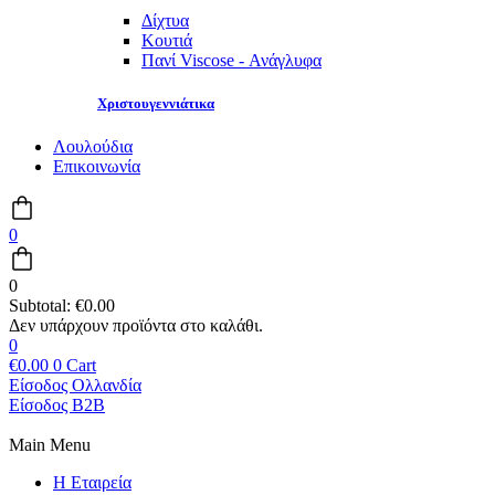
Δίχτυα
Κουτιά
Πανί Viscose - Ανάγλυφα
Χριστουγεννιάτικα
Λουλούδια
Επικοινωνία
0
0
Subtotal:
€
0.00
0
€
0.00
0
Cart
Είσοδος Ολλανδία
Είσοδος B2B
Main Menu
Η Εταιρεία