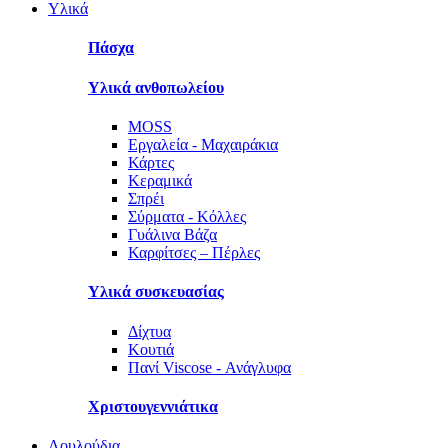
Υλικά
Πάσχα
Υλικά ανθοπωλείου
MOSS
Εργαλεία - Μαχαιράκια
Κάρτες
Κεραμικά
Σπρέι
Σύρματα - Κόλλες
Γυάλινα Βάζα
Καρφίτσες – Πέρλες
Υλικά συσκευασίας
Δίχτυα
Κουτιά
Πανί Viscose - Ανάγλυφα
Χριστουγεννιάτικα
Λουλούδια