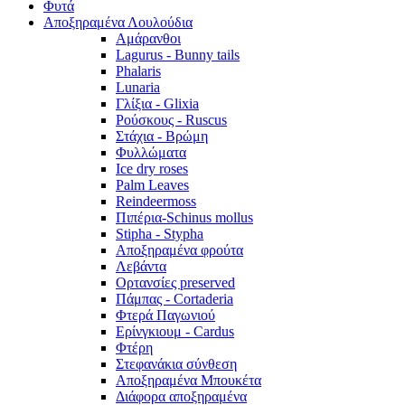
Φυτά
Αποξηραμένα Λουλούδια
Αμάρανθοι
Lagurus - Bunny tails
Phalaris
Lunaria
Γλίξια - Glixia
Ρούσκους - Ruscus
Στάχια - Βρώμη
Φυλλώματα
Ice dry roses
Palm Leaves
Reindeermoss
Πιπέρια-Schinus mollus
Stipha - Stypha
Αποξηραμένα φρούτα
Λεβάντα
Ορτανσίες preserved
Πάμπας - Cortaderia
Φτερά Παγωνιού
Ερίνγκιουμ - Cardus
Φτέρη
Στεφανάκια σύνθεση
Αποξηραμένα Μπουκέτα
Διάφορα αποξηραμένα