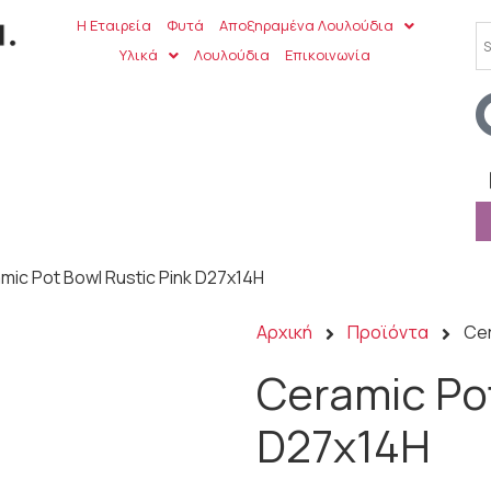
Η Εταιρεία
Φυτά
Αποξηραμένα Λουλούδια
Υλικά
Λουλούδια
Επικοινωνία
mic Pot Bowl Rustic Pink D27x14H
Αρχική
Προϊόντα
Cer
Ceramic Pot
D27x14H