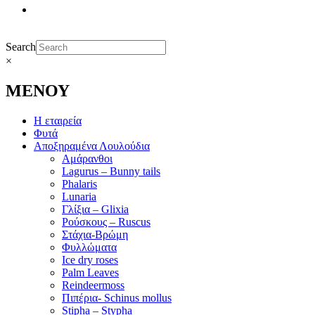
Search
×
ΜΕΝΟΥ
Η εταιρεία
Φυτά
Αποξηραμένα Λουλούδια
Αμάρανθοι
Lagurus – Bunny tails
Phalaris
Lunaria
Γλίξια – Glixia
Ρούσκους – Ruscus
Στάχια-Βρώμη
Φυλλώματα
Ice dry roses
Palm Leaves
Reindeermoss
Πιπέρια- Schinus mollus
Stipha – Stypha