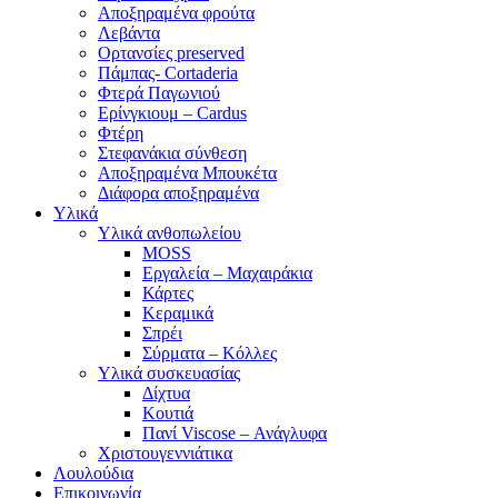
Αποξηραμένα φρούτα
Λεβάντα
Ορτανσίες preserved
Πάμπας- Cortaderia
Φτερά Παγωνιού
Ερίνγκιουμ – Cardus
Φτέρη
Στεφανάκια σύνθεση
Αποξηραμένα Μπουκέτα
Διάφορα αποξηραμένα
Υλικά
Υλικά ανθοπωλείου
MOSS
Εργαλεία – Μαχαιράκια
Κάρτες
Κεραμικά
Σπρέι
Σύρματα – Κόλλες
Υλικά συσκευασίας
Δίχτυα
Κουτιά
Πανί Viscose – Ανάγλυφα
Χριστουγεννιάτικα
Λουλούδια
Επικοινωνία