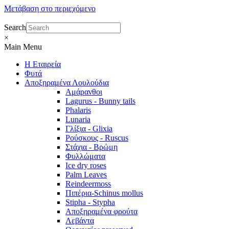
Μετάβαση στο περιεχόμενο
Search
×
Main Menu
Η Εταιρεία
Φυτά
Αποξηραμένα Λουλούδια
Αμάρανθοι
Lagurus - Bunny tails
Phalaris
Lunaria
Γλίξια - Glixia
Ρούσκους - Ruscus
Στάχια - Βρώμη
Φυλλώματα
Ice dry roses
Palm Leaves
Reindeermoss
Πιπέρια-Schinus mollus
Stipha - Stypha
Αποξηραμένα φρούτα
Λεβάντα