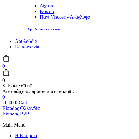
Δίχτυα
Κουτιά
Πανί Viscose - Ανάγλυφα
Χριστουγεννιάτικα
Λουλούδια
Επικοινωνία
0
0
Subtotal:
€
0.00
0
€
0.00
0
Cart
Είσοδος Ολλανδία
Είσοδος B2B
Main Menu
Η Εταιρεία