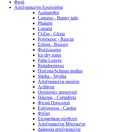
Φυτά
Αποξηραμένα Λουλούδια
Αμάρανθοι
Lagurus - Bunny tails
Phalaris
Lunaria
Γλίξια - Glixia
Ρούσκους - Ruscus
Στάχια - Βρώμη
Φυλλώματα
Ice dry roses
Palm Leaves
Reindeermoss
Πιπέρια-Schinus mollus
Stipha - Stypha
Αποξηραμένα φρούτα
Λεβάντα
Ορτανσίες preserved
Πάμπας - Cortaderia
Φτερά Παγωνιού
Ερίνγκιουμ - Cardus
Φτέρη
Στεφανάκια σύνθεση
Αποξηραμένα Μπουκέτα
Διάφορα αποξηραμένα