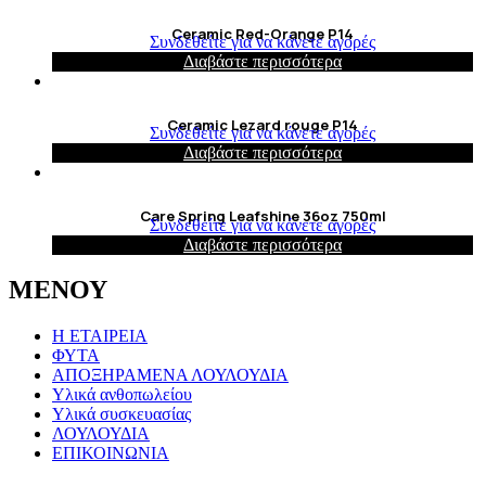
Ceramic Red-Orange P14
Συνδεθείτε για να κάνετε αγορές
Διαβάστε περισσότερα
Ceramic Lezard rouge P14
Συνδεθείτε για να κάνετε αγορές
Διαβάστε περισσότερα
Care Spring Leafshine 36oz 750ml
Συνδεθείτε για να κάνετε αγορές
Διαβάστε περισσότερα
ΜΕΝΟΥ
Η ΕΤΑΙΡΕΙΑ
ΦΥΤΑ
ΑΠΟΞΗΡΑΜΕΝΑ ΛΟΥΛΟΥΔΙΑ
Υλικά ανθοπωλείου
Υλικά συσκευασίας
ΛΟΥΛΟΥΔΙΑ
ΕΠΙΚΟΙΝΩΝΙΑ