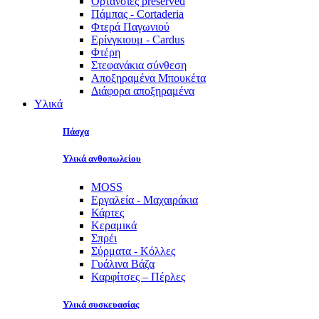
Ορτανσίες preserved
Πάμπας - Cortaderia
Φτερά Παγωνιού
Ερίνγκιουμ - Cardus
Φτέρη
Στεφανάκια σύνθεση
Αποξηραμένα Μπουκέτα
Διάφορα αποξηραμένα
Υλικά
Πάσχα
Υλικά ανθοπωλείου
MOSS
Εργαλεία - Μαχαιράκια
Κάρτες
Κεραμικά
Σπρέι
Σύρματα - Κόλλες
Γυάλινα Βάζα
Καρφίτσες – Πέρλες
Υλικά συσκευασίας