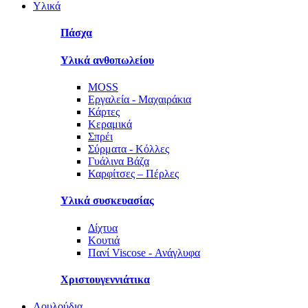
Υλικά
Πάσχα
Υλικά ανθοπωλείου
MOSS
Εργαλεία - Μαχαιράκια
Κάρτες
Κεραμικά
Σπρέι
Σύρματα - Κόλλες
Γυάλινα Βάζα
Καρφίτσες – Πέρλες
Υλικά συσκευασίας
Δίχτυα
Κουτιά
Πανί Viscose - Ανάγλυφα
Χριστουγεννιάτικα
Λουλούδια