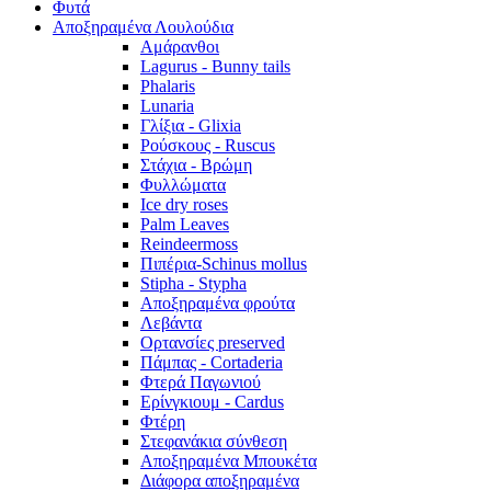
Φυτά
Αποξηραμένα Λουλούδια
Αμάρανθοι
Lagurus - Bunny tails
Phalaris
Lunaria
Γλίξια - Glixia
Ρούσκους - Ruscus
Στάχια - Βρώμη
Φυλλώματα
Ice dry roses
Palm Leaves
Reindeermoss
Πιπέρια-Schinus mollus
Stipha - Stypha
Αποξηραμένα φρούτα
Λεβάντα
Ορτανσίες preserved
Πάμπας - Cortaderia
Φτερά Παγωνιού
Ερίνγκιουμ - Cardus
Φτέρη
Στεφανάκια σύνθεση
Αποξηραμένα Μπουκέτα
Διάφορα αποξηραμένα