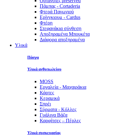
Ορτανσίες preserved
Πάμπας - Cortaderia
Φτερά Παγωνιού
Ερίνγκιουμ - Cardus
Φτέρη
Στεφανάκια σύνθεση
Αποξηραμένα Μπουκέτα
Διάφορα αποξηραμένα
Υλικά
Πάσχα
Υλικά ανθοπωλείου
MOSS
Εργαλεία - Μαχαιράκια
Κάρτες
Κεραμικά
Σπρέι
Σύρματα - Κόλλες
Γυάλινα Βάζα
Καρφίτσες – Πέρλες
Υλικά συσκευασίας