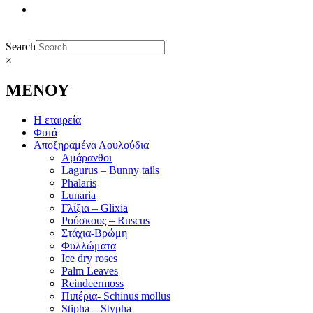
Search
×
ΜΕΝΟΥ
Η εταιρεία
Φυτά
Αποξηραμένα Λουλούδια
Αμάρανθοι
Lagurus – Bunny tails
Phalaris
Lunaria
Γλίξια – Glixia
Ρούσκους – Ruscus
Στάχια-Βρώμη
Φυλλώματα
Ice dry roses
Palm Leaves
Reindeermoss
Πιπέρια- Schinus mollus
Stipha – Stypha