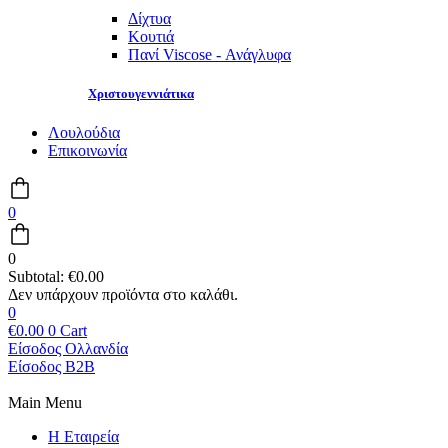
Δίχτυα
Κουτιά
Πανί Viscose - Ανάγλυφα
Χριστουγεννιάτικα
Λουλούδια
Επικοινωνία
0
0
Subtotal:
€
0.00
0
€
0.00
0
Cart
Είσοδος Ολλανδία
Είσοδος B2B
Main Menu
Η Εταιρεία