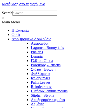
Μετάβαση στο περιεχόμενο
Search
×
Main Menu
Η Εταιρεία
Φυτά
Αποξηραμένα Λουλούδια
Αμάρανθοι
Lagurus - Bunny tails
Phalaris
Lunaria
Γλίξια - Glixia
Ρούσκους - Ruscus
Στάχια - Βρώμη
Φυλλώματα
Ice dry roses
Palm Leaves
Reindeermoss
Πιπέρια-Schinus mollus
Stipha - Stypha
Αποξηραμένα φρούτα
Λεβάντα