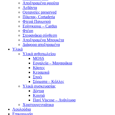
Αποξηραμένα φρούτα
Λεβάντα
Ορτανσίες preserved
Πάμπας- Cortaderia
Φτερά Παγωνιού
Ερίνγκιουμ – Cardus
Φτέρη
Στεφανάκια σύνθεση
Αποξηραμένα Μπουκέτα
Διάφορα αποξηραμένα
Υλικά
Υλικά ανθοπωλείου
MOSS
Εργαλεία – Μαχαιράκια
Κάρτες
Κεραμικά
Σπρέι
Σύρματα – Κόλλες
Υλικά συσκευασίας
Δίχτυα
Κουτιά
Πανί Viscose – Ανάγλυφα
Χριστουγεννιάτικα
Λουλούδια
Επικοινωνία