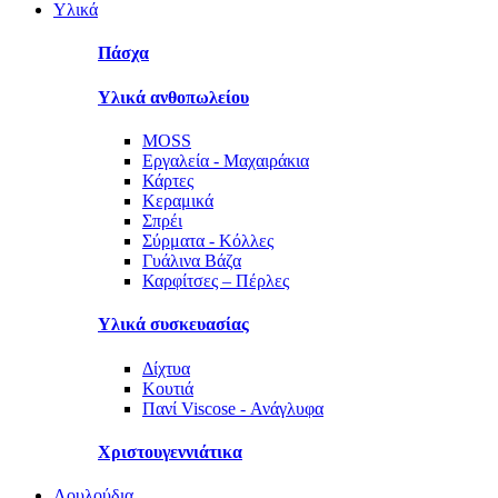
Υλικά
Πάσχα
Υλικά ανθοπωλείου
MOSS
Εργαλεία - Μαχαιράκια
Κάρτες
Κεραμικά
Σπρέι
Σύρματα - Κόλλες
Γυάλινα Βάζα
Καρφίτσες – Πέρλες
Υλικά συσκευασίας
Δίχτυα
Κουτιά
Πανί Viscose - Ανάγλυφα
Χριστουγεννιάτικα
Λουλούδια