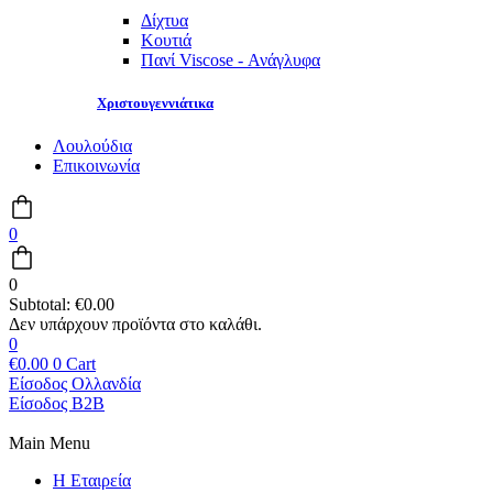
Δίχτυα
Κουτιά
Πανί Viscose - Ανάγλυφα
Χριστουγεννιάτικα
Λουλούδια
Επικοινωνία
0
0
Subtotal:
€
0.00
0
€
0.00
0
Cart
Είσοδος Ολλανδία
Είσοδος B2B
Main Menu
Η Εταιρεία