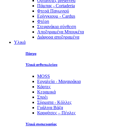
Ορτανσίες preserved
Πάμπας - Cortaderia
Φτερά Παγωνιού
Ερίνγκιουμ - Cardus
Φτέρη
Στεφανάκια σύνθεση
Αποξηραμένα Μπουκέτα
Διάφορα αποξηραμένα
Υλικά
Πάσχα
Υλικά ανθοπωλείου
MOSS
Εργαλεία - Μαχαιράκια
Κάρτες
Κεραμικά
Σπρέι
Σύρματα - Κόλλες
Γυάλινα Βάζα
Καρφίτσες – Πέρλες
Υλικά συσκευασίας