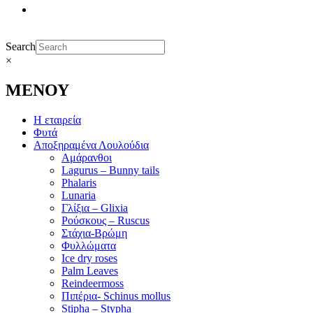
Search
×
ΜΕΝΟΥ
Η εταιρεία
Φυτά
Αποξηραμένα Λουλούδια
Αμάρανθοι
Lagurus – Bunny tails
Phalaris
Lunaria
Γλίξια – Glixia
Ρούσκους – Ruscus
Στάχια-Βρώμη
Φυλλώματα
Ice dry roses
Palm Leaves
Reindeermoss
Πιπέρια- Schinus mollus
Stipha – Stypha