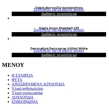
Oasis βεντούζα αυτοκινήτου
Συνδεθείτε για να κάνετε αγορές
Διαβάστε περισσότερα
Oasis moss Standart x35
Συνδεθείτε για να κάνετε αγορές
Διαβάστε περισσότερα
Decoration Decospray 400ml White
Συνδεθείτε για να κάνετε αγορές
Διαβάστε περισσότερα
ΜΕΝΟΥ
Η ΕΤΑΙΡΕΙΑ
ΦΥΤΑ
ΑΠΟΞΗΡΑΜΕΝΑ ΛΟΥΛΟΥΔΙΑ
Υλικά ανθοπωλείου
Υλικά συσκευασίας
ΛΟΥΛΟΥΔΙΑ
ΕΠΙΚΟΙΝΩΝΙΑ