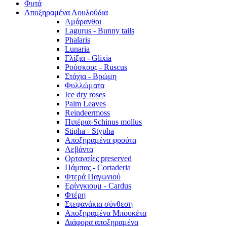
Φυτά
Αποξηραμένα Λουλούδια
Αμάρανθοι
Lagurus - Bunny tails
Phalaris
Lunaria
Γλίξια - Glixia
Ρούσκους - Ruscus
Στάχια - Βρώμη
Φυλλώματα
Ice dry roses
Palm Leaves
Reindeermoss
Πιπέρια-Schinus mollus
Stipha - Stypha
Αποξηραμένα φρούτα
Λεβάντα
Ορτανσίες preserved
Πάμπας - Cortaderia
Φτερά Παγωνιού
Ερίνγκιουμ - Cardus
Φτέρη
Στεφανάκια σύνθεση
Αποξηραμένα Μπουκέτα
Διάφορα αποξηραμένα