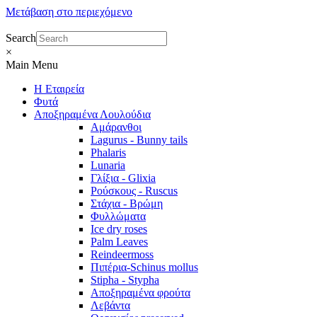
Μετάβαση στο περιεχόμενο
Search
×
Main Menu
Η Εταιρεία
Φυτά
Αποξηραμένα Λουλούδια
Αμάρανθοι
Lagurus - Bunny tails
Phalaris
Lunaria
Γλίξια - Glixia
Ρούσκους - Ruscus
Στάχια - Βρώμη
Φυλλώματα
Ice dry roses
Palm Leaves
Reindeermoss
Πιπέρια-Schinus mollus
Stipha - Stypha
Αποξηραμένα φρούτα
Λεβάντα