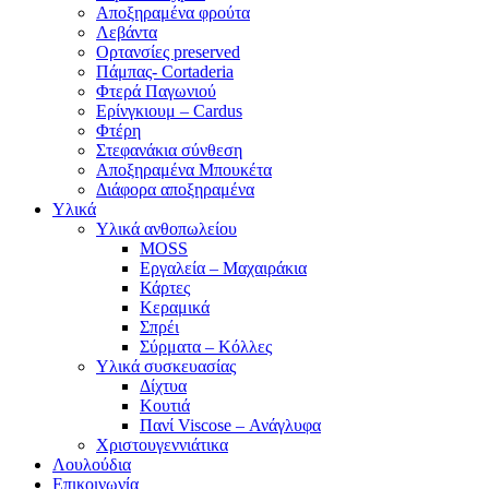
Αποξηραμένα φρούτα
Λεβάντα
Ορτανσίες preserved
Πάμπας- Cortaderia
Φτερά Παγωνιού
Ερίνγκιουμ – Cardus
Φτέρη
Στεφανάκια σύνθεση
Αποξηραμένα Μπουκέτα
Διάφορα αποξηραμένα
Υλικά
Υλικά ανθοπωλείου
MOSS
Εργαλεία – Μαχαιράκια
Κάρτες
Κεραμικά
Σπρέι
Σύρματα – Κόλλες
Υλικά συσκευασίας
Δίχτυα
Κουτιά
Πανί Viscose – Ανάγλυφα
Χριστουγεννιάτικα
Λουλούδια
Επικοινωνία