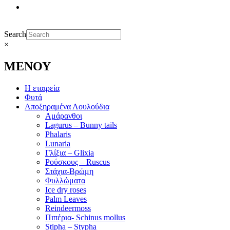
Search
×
ΜΕΝΟΥ
Η εταιρεία
Φυτά
Αποξηραμένα Λουλούδια
Αμάρανθοι
Lagurus – Bunny tails
Phalaris
Lunaria
Γλίξια – Glixia
Ρούσκους – Ruscus
Στάχια-Βρώμη
Φυλλώματα
Ice dry roses
Palm Leaves
Reindeermoss
Πιπέρια- Schinus mollus
Stipha – Stypha