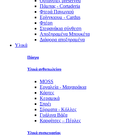
Ορτανσίες preserved
Πάμπας - Cortaderia
Φτερά Παγωνιού
Ερίνγκιουμ - Cardus
Φτέρη
Στεφανάκια σύνθεση
Αποξηραμένα Μπουκέτα
Διάφορα αποξηραμένα
Υλικά
Πάσχα
Υλικά ανθοπωλείου
MOSS
Εργαλεία - Μαχαιράκια
Κάρτες
Κεραμικά
Σπρέι
Σύρματα - Κόλλες
Γυάλινα Βάζα
Καρφίτσες – Πέρλες
Υλικά συσκευασίας