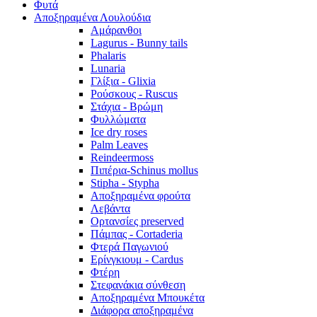
Φυτά
Αποξηραμένα Λουλούδια
Αμάρανθοι
Lagurus - Bunny tails
Phalaris
Lunaria
Γλίξια - Glixia
Ρούσκους - Ruscus
Στάχια - Βρώμη
Φυλλώματα
Ice dry roses
Palm Leaves
Reindeermoss
Πιπέρια-Schinus mollus
Stipha - Stypha
Αποξηραμένα φρούτα
Λεβάντα
Ορτανσίες preserved
Πάμπας - Cortaderia
Φτερά Παγωνιού
Ερίνγκιουμ - Cardus
Φτέρη
Στεφανάκια σύνθεση
Αποξηραμένα Μπουκέτα
Διάφορα αποξηραμένα