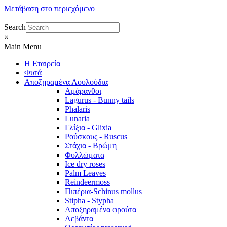
Μετάβαση στο περιεχόμενο
Search
×
Main Menu
Η Εταιρεία
Φυτά
Αποξηραμένα Λουλούδια
Αμάρανθοι
Lagurus - Bunny tails
Phalaris
Lunaria
Γλίξια - Glixia
Ρούσκους - Ruscus
Στάχια - Βρώμη
Φυλλώματα
Ice dry roses
Palm Leaves
Reindeermoss
Πιπέρια-Schinus mollus
Stipha - Stypha
Αποξηραμένα φρούτα
Λεβάντα