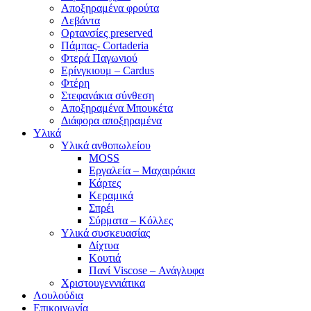
Αποξηραμένα φρούτα
Λεβάντα
Ορτανσίες preserved
Πάμπας- Cortaderia
Φτερά Παγωνιού
Ερίνγκιουμ – Cardus
Φτέρη
Στεφανάκια σύνθεση
Αποξηραμένα Μπουκέτα
Διάφορα αποξηραμένα
Υλικά
Υλικά ανθοπωλείου
MOSS
Εργαλεία – Μαχαιράκια
Κάρτες
Κεραμικά
Σπρέι
Σύρματα – Κόλλες
Υλικά συσκευασίας
Δίχτυα
Κουτιά
Πανί Viscose – Ανάγλυφα
Χριστουγεννιάτικα
Λουλούδια
Επικοινωνία