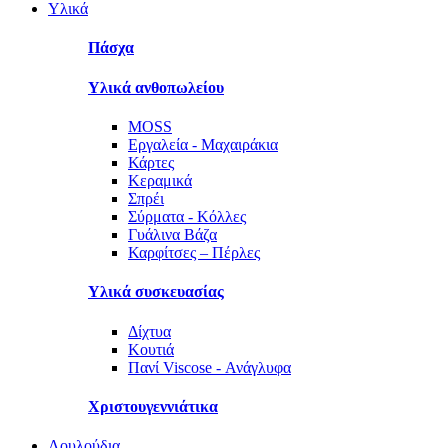
Υλικά
Πάσχα
Υλικά ανθοπωλείου
MOSS
Εργαλεία - Μαχαιράκια
Κάρτες
Κεραμικά
Σπρέι
Σύρματα - Κόλλες
Γυάλινα Βάζα
Καρφίτσες – Πέρλες
Υλικά συσκευασίας
Δίχτυα
Κουτιά
Πανί Viscose - Ανάγλυφα
Χριστουγεννιάτικα
Λουλούδια