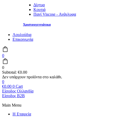
Δίχτυα
Κουτιά
Πανί Viscose - Ανάγλυφα
Χριστουγεννιάτικα
Λουλούδια
Επικοινωνία
0
0
Subtotal:
€
0.00
0
€
0.00
0
Cart
Είσοδος Ολλανδία
Είσοδος B2B
Main Menu
Η Εταιρεία