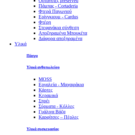
Ορτανσίες preserved
Πάμπας - Cortaderia
Φτερά Παγωνιού
Ερίνγκιουμ - Cardus
Φτέρη
Στεφανάκια σύνθεση
Αποξηραμένα Μπουκέτα
Διάφορα αποξηραμένα
Υλικά
Πάσχα
Υλικά ανθοπωλείου
MOSS
Εργαλεία - Μαχαιράκια
Κάρτες
Κεραμικά
Σπρέι
Σύρματα - Κόλλες
Γυάλινα Βάζα
Καρφίτσες – Πέρλες
Υλικά συσκευασίας