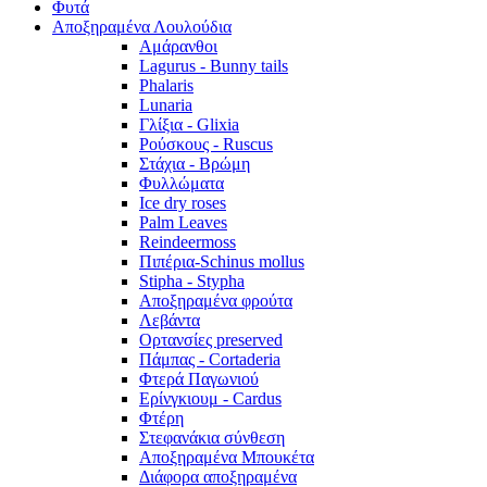
Φυτά
Αποξηραμένα Λουλούδια
Αμάρανθοι
Lagurus - Bunny tails
Phalaris
Lunaria
Γλίξια - Glixia
Ρούσκους - Ruscus
Στάχια - Βρώμη
Φυλλώματα
Ice dry roses
Palm Leaves
Reindeermoss
Πιπέρια-Schinus mollus
Stipha - Stypha
Αποξηραμένα φρούτα
Λεβάντα
Ορτανσίες preserved
Πάμπας - Cortaderia
Φτερά Παγωνιού
Ερίνγκιουμ - Cardus
Φτέρη
Στεφανάκια σύνθεση
Αποξηραμένα Μπουκέτα
Διάφορα αποξηραμένα