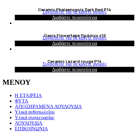
Ceramic Phalaenopsis Dark Red P14
Συνδεθείτε για να κάνετε αγορές
Διαβάστε περισσότερα
Oasis Flowertape Πράσινο x12
Συνδεθείτε για να κάνετε αγορές
Διαβάστε περισσότερα
Ceramic Lezard rouge P14
Συνδεθείτε για να κάνετε αγορές
Διαβάστε περισσότερα
ΜΕΝΟΥ
Η ΕΤΑΙΡΕΙΑ
ΦΥΤΑ
ΑΠΟΞΗΡΑΜΕΝΑ ΛΟΥΛΟΥΔΙΑ
Υλικά ανθοπωλείου
Υλικά συσκευασίας
ΛΟΥΛΟΥΔΙΑ
ΕΠΙΚΟΙΝΩΝΙΑ