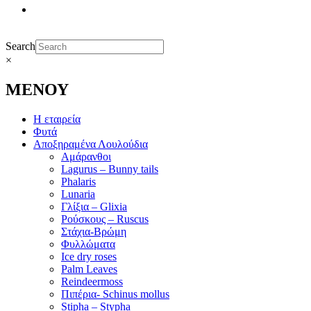
Search
×
ΜΕΝΟΥ
Η εταιρεία
Φυτά
Αποξηραμένα Λουλούδια
Αμάρανθοι
Lagurus – Bunny tails
Phalaris
Lunaria
Γλίξια – Glixia
Ρούσκους – Ruscus
Στάχια-Βρώμη
Φυλλώματα
Ice dry roses
Palm Leaves
Reindeermoss
Πιπέρια- Schinus mollus
Stipha – Stypha