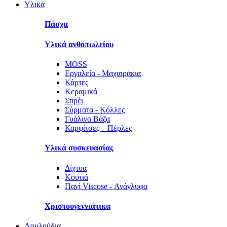
Υλικά
Πάσχα
Υλικά ανθοπωλείου
MOSS
Εργαλεία - Μαχαιράκια
Κάρτες
Κεραμικά
Σπρέι
Σύρματα - Κόλλες
Γυάλινα Βάζα
Καρφίτσες – Πέρλες
Υλικά συσκευασίας
Δίχτυα
Κουτιά
Πανί Viscose - Ανάγλυφα
Χριστουγεννιάτικα
Λουλούδια