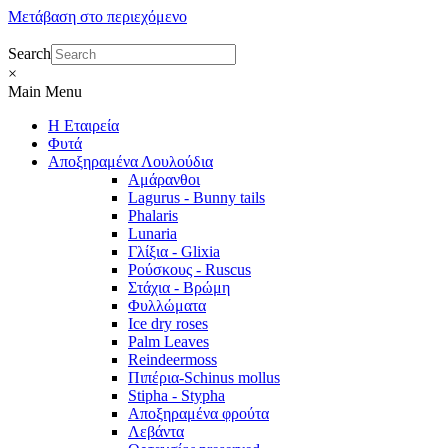
Μετάβαση στο περιεχόμενο
Search
×
Main Menu
Η Εταιρεία
Φυτά
Αποξηραμένα Λουλούδια
Αμάρανθοι
Lagurus - Bunny tails
Phalaris
Lunaria
Γλίξια - Glixia
Ρούσκους - Ruscus
Στάχια - Βρώμη
Φυλλώματα
Ice dry roses
Palm Leaves
Reindeermoss
Πιπέρια-Schinus mollus
Stipha - Stypha
Αποξηραμένα φρούτα
Λεβάντα