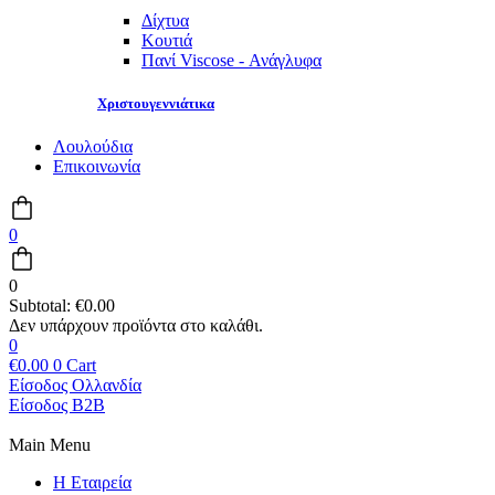
Δίχτυα
Κουτιά
Πανί Viscose - Ανάγλυφα
Χριστουγεννιάτικα
Λουλούδια
Επικοινωνία
0
0
Subtotal:
€
0.00
0
€
0.00
0
Cart
Είσοδος Ολλανδία
Είσοδος B2B
Main Menu
Η Εταιρεία