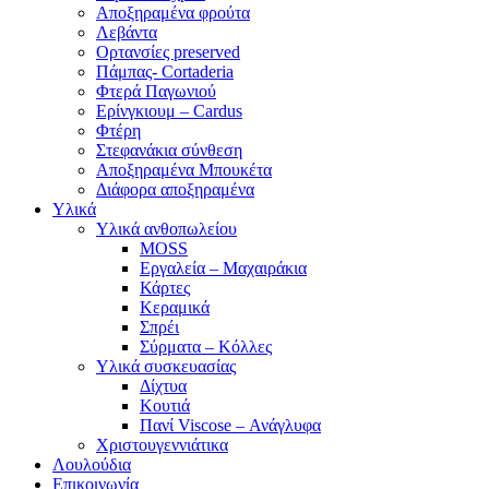
Αποξηραμένα φρούτα
Λεβάντα
Ορτανσίες preserved
Πάμπας- Cortaderia
Φτερά Παγωνιού
Ερίνγκιουμ – Cardus
Φτέρη
Στεφανάκια σύνθεση
Αποξηραμένα Μπουκέτα
Διάφορα αποξηραμένα
Υλικά
Υλικά ανθοπωλείου
MOSS
Εργαλεία – Μαχαιράκια
Κάρτες
Κεραμικά
Σπρέι
Σύρματα – Κόλλες
Υλικά συσκευασίας
Δίχτυα
Κουτιά
Πανί Viscose – Ανάγλυφα
Χριστουγεννιάτικα
Λουλούδια
Επικοινωνία