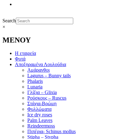
Search
×
ΜΕΝΟΥ
Η εταιρεία
Φυτά
Αποξηραμένα Λουλούδια
Αμάρανθοι
Lagurus – Bunny tails
Phalaris
Lunaria
Γλίξια – Glixia
Ρούσκους – Ruscus
Στάχια-Βρώμη
Φυλλώματα
Ice dry roses
Palm Leaves
Reindeermoss
Πιπέρια- Schinus mollus
Stipha – Stypha