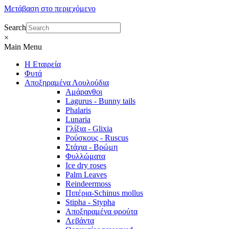
Μετάβαση στο περιεχόμενο
Search
×
Main Menu
Η Εταιρεία
Φυτά
Αποξηραμένα Λουλούδια
Αμάρανθοι
Lagurus - Bunny tails
Phalaris
Lunaria
Γλίξια - Glixia
Ρούσκους - Ruscus
Στάχια - Βρώμη
Φυλλώματα
Ice dry roses
Palm Leaves
Reindeermoss
Πιπέρια-Schinus mollus
Stipha - Stypha
Αποξηραμένα φρούτα
Λεβάντα