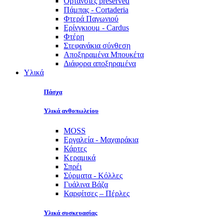
Ορτανσίες preserved
Πάμπας - Cortaderia
Φτερά Παγωνιού
Ερίνγκιουμ - Cardus
Φτέρη
Στεφανάκια σύνθεση
Αποξηραμένα Μπουκέτα
Διάφορα αποξηραμένα
Υλικά
Πάσχα
Υλικά ανθοπωλείου
MOSS
Εργαλεία - Μαχαιράκια
Κάρτες
Κεραμικά
Σπρέι
Σύρματα - Κόλλες
Γυάλινα Βάζα
Καρφίτσες – Πέρλες
Υλικά συσκευασίας