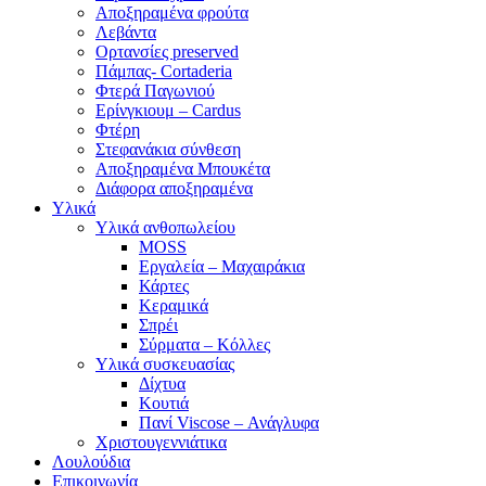
Αποξηραμένα φρούτα
Λεβάντα
Ορτανσίες preserved
Πάμπας- Cortaderia
Φτερά Παγωνιού
Ερίνγκιουμ – Cardus
Φτέρη
Στεφανάκια σύνθεση
Αποξηραμένα Μπουκέτα
Διάφορα αποξηραμένα
Υλικά
Υλικά ανθοπωλείου
MOSS
Εργαλεία – Μαχαιράκια
Κάρτες
Κεραμικά
Σπρέι
Σύρματα – Κόλλες
Υλικά συσκευασίας
Δίχτυα
Κουτιά
Πανί Viscose – Ανάγλυφα
Χριστουγεννιάτικα
Λουλούδια
Επικοινωνία