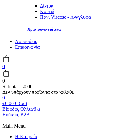
Δίχτυα
Κουτιά
Πανί Viscose - Ανάγλυφα
Χριστουγεννιάτικα
Λουλούδια
Επικοινωνία
0
0
Subtotal:
€
0.00
0
€
0.00
0
Cart
Είσοδος Ολλανδία
Είσοδος B2B
Main Menu
Η Εταιρεία