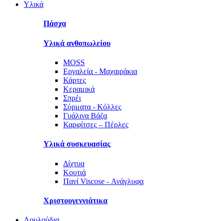
Υλικά
Πάσχα
Υλικά ανθοπωλείου
MOSS
Εργαλεία - Μαχαιράκια
Κάρτες
Κεραμικά
Σπρέι
Σύρματα - Κόλλες
Γυάλινα Βάζα
Καρφίτσες – Πέρλες
Υλικά συσκευασίας
Δίχτυα
Κουτιά
Πανί Viscose - Ανάγλυφα
Χριστουγεννιάτικα
Λουλούδια