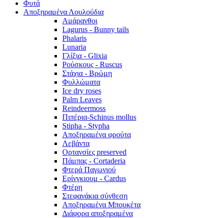
Φυτά
Αποξηραμένα Λουλούδια
Αμάρανθοι
Lagurus - Bunny tails
Phalaris
Lunaria
Γλίξια - Glixia
Ρούσκους - Ruscus
Στάχια - Βρώμη
Φυλλώματα
Ice dry roses
Palm Leaves
Reindeermoss
Πιπέρια-Schinus mollus
Stipha - Stypha
Αποξηραμένα φρούτα
Λεβάντα
Ορτανσίες preserved
Πάμπας - Cortaderia
Φτερά Παγωνιού
Ερίνγκιουμ - Cardus
Φτέρη
Στεφανάκια σύνθεση
Αποξηραμένα Μπουκέτα
Διάφορα αποξηραμένα