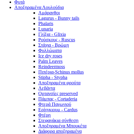
Φυτά
Αποξηραμένα Λουλούδια
Αμάρανθοι
Lagurus - Bunny tails
Phalaris
Lunaria
Γλίξια - Glixia
Ρούσκους - Ruscus
Στάχια - Βρώμη
Φυλλώματα
Ice dry roses
Palm Leaves
Reindeermoss
Πιπέρια-Schinus mollus
Stipha - Stypha
Αποξηραμένα φρούτα
Λεβάντα
Ορτανσίες preserved
Πάμπας - Cortaderia
Φτερά Παγωνιού
Ερίνγκιουμ - Cardus
Φτέρη
Στεφανάκια σύνθεση
Αποξηραμένα Μπουκέτα
Διάφορα αποξηραμένα