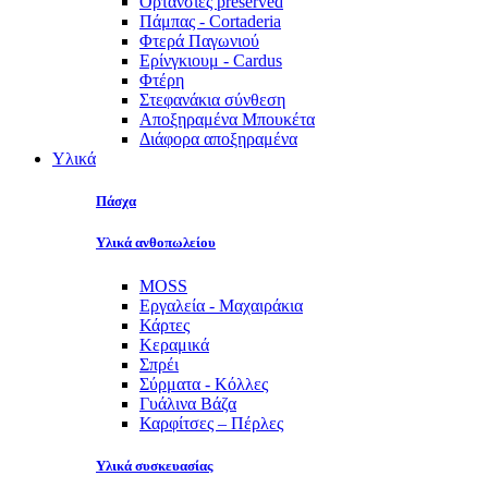
Ορτανσίες preserved
Πάμπας - Cortaderia
Φτερά Παγωνιού
Ερίνγκιουμ - Cardus
Φτέρη
Στεφανάκια σύνθεση
Αποξηραμένα Μπουκέτα
Διάφορα αποξηραμένα
Υλικά
Πάσχα
Υλικά ανθοπωλείου
MOSS
Εργαλεία - Μαχαιράκια
Κάρτες
Κεραμικά
Σπρέι
Σύρματα - Κόλλες
Γυάλινα Βάζα
Καρφίτσες – Πέρλες
Υλικά συσκευασίας