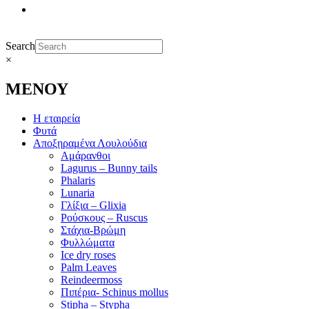
Search
×
ΜΕΝΟΥ
Η εταιρεία
Φυτά
Αποξηραμένα Λουλούδια
Αμάρανθοι
Lagurus – Bunny tails
Phalaris
Lunaria
Γλίξια – Glixia
Ρούσκους – Ruscus
Στάχια-Βρώμη
Φυλλώματα
Ice dry roses
Palm Leaves
Reindeermoss
Πιπέρια- Schinus mollus
Stipha – Stypha