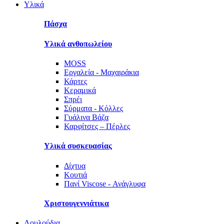
Υλικά
Πάσχα
Υλικά ανθοπωλείου
MOSS
Εργαλεία - Μαχαιράκια
Κάρτες
Κεραμικά
Σπρέι
Σύρματα - Κόλλες
Γυάλινα Βάζα
Καρφίτσες – Πέρλες
Υλικά συσκευασίας
Δίχτυα
Κουτιά
Πανί Viscose - Ανάγλυφα
Χριστουγεννιάτικα
Λουλούδια