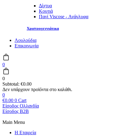
Δίχτυα
Κουτιά
Πανί Viscose - Ανάγλυφα
Χριστουγεννιάτικα
Λουλούδια
Επικοινωνία
0
0
Subtotal:
€
0.00
0
€
0.00
0
Cart
Είσοδος Ολλανδία
Είσοδος B2B
Main Menu
Η Εταιρεία