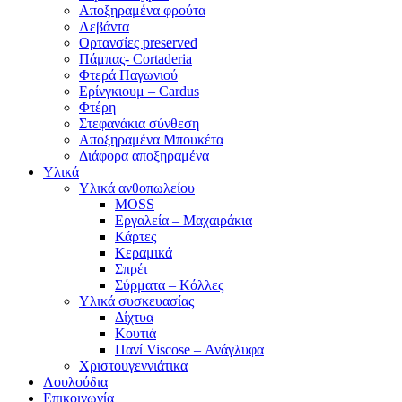
Αποξηραμένα φρούτα
Λεβάντα
Ορτανσίες preserved
Πάμπας- Cortaderia
Φτερά Παγωνιού
Ερίνγκιουμ – Cardus
Φτέρη
Στεφανάκια σύνθεση
Αποξηραμένα Μπουκέτα
Διάφορα αποξηραμένα
Υλικά
Υλικά ανθοπωλείου
MOSS
Εργαλεία – Μαχαιράκια
Κάρτες
Κεραμικά
Σπρέι
Σύρματα – Κόλλες
Υλικά συσκευασίας
Δίχτυα
Κουτιά
Πανί Viscose – Ανάγλυφα
Χριστουγεννιάτικα
Λουλούδια
Επικοινωνία