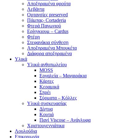
Αποξηραμένα φρούτα
Λεβάντα
Ορτανσίες preserved
Πάμπας- Cortaderia
Φτερά Παγωνιού
Ερίνγκιουμ – Cardus
Φτέρη
Στεφανάκια σύνθεση
Αποξηραμένα Μπουκέτα
Διάφορα αποξηραμένα
Υλικά
Υλικά ανθοπωλείου
MOSS
Εργαλεία – Μαχαιράκια
Κάρτες
Κεραμικά
Σπρέι
Σύρματα – Κόλλες
Υλικά συσκευασίας
Δίχτυα
Κουτιά
Πανί Viscose – Ανάγλυφα
Χριστουγεννιάτικα
Λουλούδια
Επικοινωνία