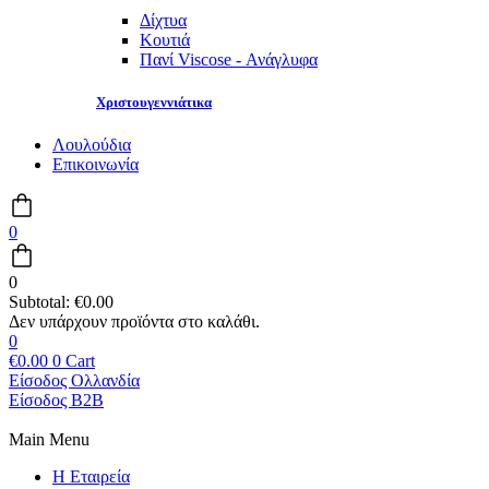
Δίχτυα
Κουτιά
Πανί Viscose - Ανάγλυφα
Χριστουγεννιάτικα
Λουλούδια
Επικοινωνία
0
0
Subtotal:
€
0.00
0
€
0.00
0
Cart
Είσοδος Ολλανδία
Είσοδος B2B
Main Menu
Η Εταιρεία