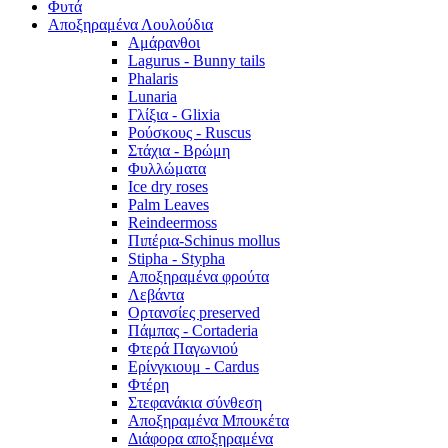
Φυτά
Αποξηραμένα Λουλούδια
Αμάρανθοι
Lagurus - Bunny tails
Phalaris
Lunaria
Γλίξια - Glixia
Ρούσκους - Ruscus
Στάχια - Βρώμη
Φυλλώματα
Ice dry roses
Palm Leaves
Reindeermoss
Πιπέρια-Schinus mollus
Stipha - Stypha
Αποξηραμένα φρούτα
Λεβάντα
Ορτανσίες preserved
Πάμπας - Cortaderia
Φτερά Παγωνιού
Ερίνγκιουμ - Cardus
Φτέρη
Στεφανάκια σύνθεση
Αποξηραμένα Μπουκέτα
Διάφορα αποξηραμένα