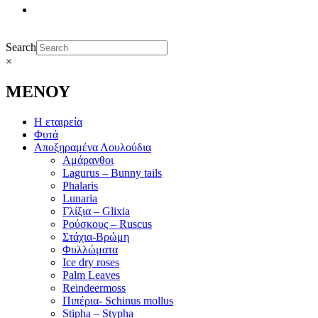
Search
×
ΜΕΝΟΥ
Η εταιρεία
Φυτά
Αποξηραμένα Λουλούδια
Αμάρανθοι
Lagurus – Bunny tails
Phalaris
Lunaria
Γλίξια – Glixia
Ρούσκους – Ruscus
Στάχια-Βρώμη
Φυλλώματα
Ice dry roses
Palm Leaves
Reindeermoss
Πιπέρια- Schinus mollus
Stipha – Stypha