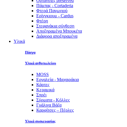
Ορτανσίες preserved
Πάμπας - Cortaderia
Φτερά Παγωνιού
Ερίνγκιουμ - Cardus
Φτέρη
Στεφανάκια σύνθεση
Αποξηραμένα Μπουκέτα
Διάφορα αποξηραμένα
Υλικά
Πάσχα
Υλικά ανθοπωλείου
MOSS
Εργαλεία - Μαχαιράκια
Κάρτες
Κεραμικά
Σπρέι
Σύρματα - Κόλλες
Γυάλινα Βάζα
Καρφίτσες – Πέρλες
Υλικά συσκευασίας