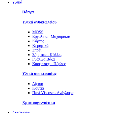
Υλικά
Πάσχα
Υλικά ανθοπωλείου
MOSS
Εργαλεία - Μαχαιράκια
Κάρτες
Κεραμικά
Σπρέι
Σύρματα - Κόλλες
Γυάλινα Βάζα
Καρφίτσες – Πέρλες
Υλικά συσκευασίας
Δίχτυα
Κουτιά
Πανί Viscose - Ανάγλυφα
Χριστουγεννιάτικα
Λουλούδια