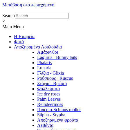
Μετάβαση στο περιεχόμενο
Search
×
Main Menu
Η Εταιρεία
Φυτά
Αποξηραμένα Λουλούδια
Αμάρανθοι
Lagurus - Bunny tails
Phalaris
Lunaria
Γλίξια - Glixia
Ρούσκους - Ruscus
Στάχια - Βρώμη
Φυλλώματα
Ice dry roses
Palm Leaves
Reindeermoss
Πιπέρια-Schinus mollus
Stipha - Stypha
Αποξηραμένα φρούτα
Λεβάντα