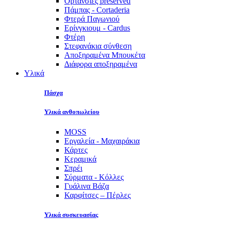
Ορτανσίες preserved
Πάμπας - Cortaderia
Φτερά Παγωνιού
Ερίνγκιουμ - Cardus
Φτέρη
Στεφανάκια σύνθεση
Αποξηραμένα Μπουκέτα
Διάφορα αποξηραμένα
Υλικά
Πάσχα
Υλικά ανθοπωλείου
MOSS
Εργαλεία - Μαχαιράκια
Κάρτες
Κεραμικά
Σπρέι
Σύρματα - Κόλλες
Γυάλινα Βάζα
Καρφίτσες – Πέρλες
Υλικά συσκευασίας