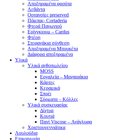
Αποξηραμένα φρούτα
Λεβάντα
Ορτανσίες preserved
Πάμπας- Cortaderia
Φτερά Παγωνιού
Ερίνγκιουμ – Cardus
Φτέρη
Στεφανάκια σύνθεση
Αποξηραμένα Μπουκέτα
Διάφορα αποξηραμένα
Υλικά
Υλικά ανθοπωλείου
MOSS
Εργαλεία – Μαχαιράκια
Κάρτες
Κεραμικά
Σπρέι
Σύρματα – Κόλλες
Υλικά συσκευασίας
Δίχτυα
Κουτιά
Πανί Viscose – Ανάγλυφα
Χριστουγεννιάτικα
Λουλούδια
Επικοινωνία