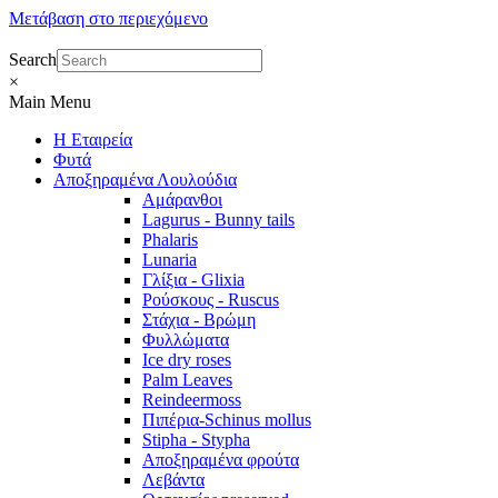
Μετάβαση στο περιεχόμενο
Search
×
Main Menu
Η Εταιρεία
Φυτά
Αποξηραμένα Λουλούδια
Αμάρανθοι
Lagurus - Bunny tails
Phalaris
Lunaria
Γλίξια - Glixia
Ρούσκους - Ruscus
Στάχια - Βρώμη
Φυλλώματα
Ice dry roses
Palm Leaves
Reindeermoss
Πιπέρια-Schinus mollus
Stipha - Stypha
Αποξηραμένα φρούτα
Λεβάντα