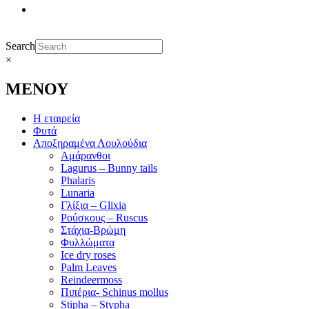
Search
×
ΜΕΝΟΥ
Η εταιρεία
Φυτά
Αποξηραμένα Λουλούδια
Αμάρανθοι
Lagurus – Bunny tails
Phalaris
Lunaria
Γλίξια – Glixia
Ρούσκους – Ruscus
Στάχια-Βρώμη
Φυλλώματα
Ice dry roses
Palm Leaves
Reindeermoss
Πιπέρια- Schinus mollus
Stipha – Stypha