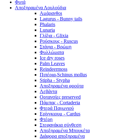
Φυτά
Αποξηραμένα Λουλούδια
Αμάρανθοι
Lagurus - Bunny tails
Phalaris
Lunaria
Γλίξια - Glixia
Ρούσκους - Ruscus
Στάχια - Βρώμη
Φυλλώματα
Ice dry roses
Palm Leaves
Reindeermoss
Πιπέρια-Schinus mollus
Stipha - Stypha
Αποξηραμένα φρούτα
Λεβάντα
Ορτανσίες preserved
Πάμπας - Cortaderia
Φτερά Παγωνιού
Ερίνγκιουμ - Cardus
Φτέρη
Στεφανάκια σύνθεση
Αποξηραμένα Μπουκέτα
Διάφορα αποξηραμένα