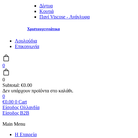
Δίχτυα
Κουτιά
Πανί Viscose - Ανάγλυφα
Χριστουγεννιάτικα
Λουλούδια
Επικοινωνία
0
0
Subtotal:
€
0.00
0
€
0.00
0
Cart
Είσοδος Ολλανδία
Είσοδος B2B
Main Menu
Η Εταιρεία