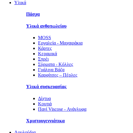
Υλικά
Πάσχα
Υλικά ανθοπωλείου
MOSS
Εργαλεία - Μαχαιράκια
Κάρτες
Κεραμικά
Σπρέι
Σύρματα - Κόλλες
Γυάλινα Βάζα
Καρφίτσες – Πέρλες
Υλικά συσκευασίας
Δίχτυα
Κουτιά
Πανί Viscose - Ανάγλυφα
Χριστουγεννιάτικα
Λουλούδια