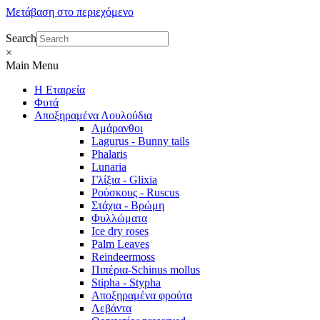
Μετάβαση στο περιεχόμενο
Search
×
Main Menu
Η Εταιρεία
Φυτά
Αποξηραμένα Λουλούδια
Αμάρανθοι
Lagurus - Bunny tails
Phalaris
Lunaria
Γλίξια - Glixia
Ρούσκους - Ruscus
Στάχια - Βρώμη
Φυλλώματα
Ice dry roses
Palm Leaves
Reindeermoss
Πιπέρια-Schinus mollus
Stipha - Stypha
Αποξηραμένα φρούτα
Λεβάντα