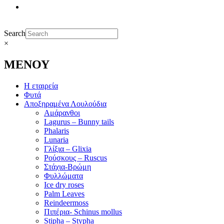
Search
×
ΜΕΝΟΥ
Η εταιρεία
Φυτά
Αποξηραμένα Λουλούδια
Αμάρανθοι
Lagurus – Bunny tails
Phalaris
Lunaria
Γλίξια – Glixia
Ρούσκους – Ruscus
Στάχια-Βρώμη
Φυλλώματα
Ice dry roses
Palm Leaves
Reindeermoss
Πιπέρια- Schinus mollus
Stipha – Stypha