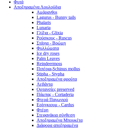
Φυτά
Αποξηραμένα Λουλούδια
Αμάρανθοι
Lagurus - Bunny tails
Phalaris
Lunaria
Γλίξια - Glixia
Ρούσκους - Ruscus
Στάχια - Βρώμη
Φυλλώματα
Ice dry roses
Palm Leaves
Reindeermoss
Πιπέρια-Schinus mollus
Stipha - Stypha
Αποξηραμένα φρούτα
Λεβάντα
Ορτανσίες preserved
Πάμπας - Cortaderia
Φτερά Παγωνιού
Ερίνγκιουμ - Cardus
Φτέρη
Στεφανάκια σύνθεση
Αποξηραμένα Μπουκέτα
Διάφορα αποξηραμένα