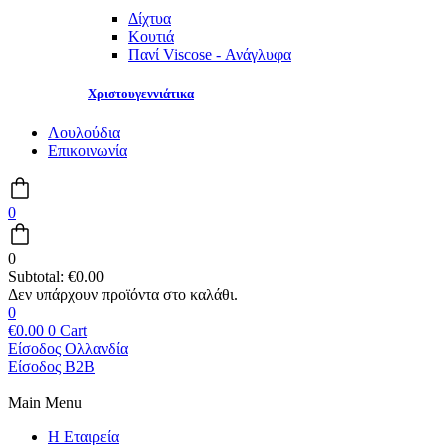
Δίχτυα
Κουτιά
Πανί Viscose - Ανάγλυφα
Χριστουγεννιάτικα
Λουλούδια
Επικοινωνία
0
0
Subtotal:
€
0.00
0
€
0.00
0
Cart
Είσοδος Ολλανδία
Είσοδος B2B
Main Menu
Η Εταιρεία