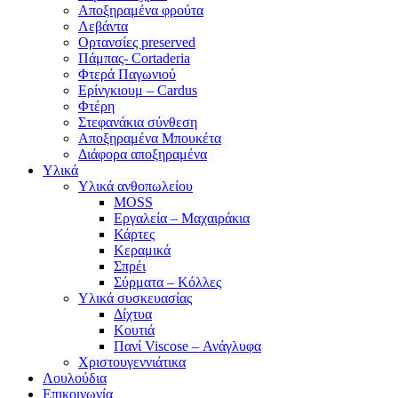
Αποξηραμένα φρούτα
Λεβάντα
Ορτανσίες preserved
Πάμπας- Cortaderia
Φτερά Παγωνιού
Ερίνγκιουμ – Cardus
Φτέρη
Στεφανάκια σύνθεση
Αποξηραμένα Μπουκέτα
Διάφορα αποξηραμένα
Υλικά
Υλικά ανθοπωλείου
MOSS
Εργαλεία – Μαχαιράκια
Κάρτες
Κεραμικά
Σπρέι
Σύρματα – Κόλλες
Υλικά συσκευασίας
Δίχτυα
Κουτιά
Πανί Viscose – Ανάγλυφα
Χριστουγεννιάτικα
Λουλούδια
Επικοινωνία