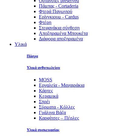
Ορτανσίες preserved
Πάμπας - Cortaderia
Φτερά Παγωνιού
Ερίνγκιουμ - Cardus
Φτέρη
Στεφανάκια σύνθεση
Αποξηραμένα Μπουκέτα
Διάφορα αποξηραμένα
Υλικά
Πάσχα
Υλικά ανθοπωλείου
MOSS
Εργαλεία - Μαχαιράκια
Κάρτες
Κεραμικά
Σπρέι
Σύρματα - Κόλλες
Γυάλινα Βάζα
Καρφίτσες – Πέρλες
Υλικά συσκευασίας