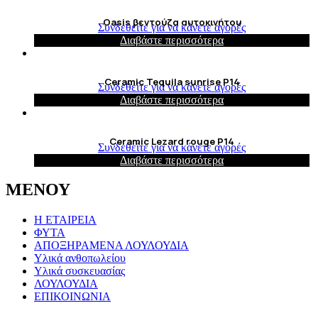
Oasis βεντούζα αυτοκινήτου
Συνδεθείτε για να κάνετε αγορές
Διαβάστε περισσότερα
Ceramic Tequila sunrise P14
Συνδεθείτε για να κάνετε αγορές
Διαβάστε περισσότερα
Ceramic Lezard rouge P14
Συνδεθείτε για να κάνετε αγορές
Διαβάστε περισσότερα
ΜΕΝΟΥ
Η ΕΤΑΙΡΕΙΑ
ΦΥΤΑ
ΑΠΟΞΗΡΑΜΕΝΑ ΛΟΥΛΟΥΔΙΑ
Υλικά ανθοπωλείου
Υλικά συσκευασίας
ΛΟΥΛΟΥΔΙΑ
ΕΠΙΚΟΙΝΩΝΙΑ