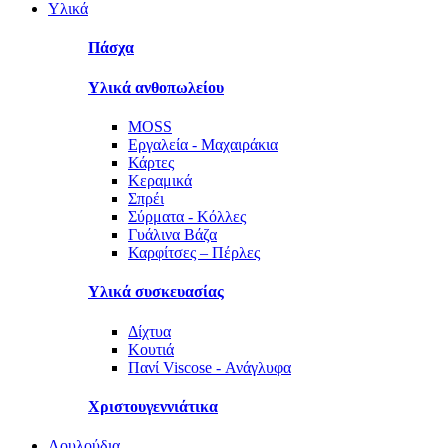
Υλικά
Πάσχα
Υλικά ανθοπωλείου
MOSS
Εργαλεία - Μαχαιράκια
Κάρτες
Κεραμικά
Σπρέι
Σύρματα - Κόλλες
Γυάλινα Βάζα
Καρφίτσες – Πέρλες
Υλικά συσκευασίας
Δίχτυα
Κουτιά
Πανί Viscose - Ανάγλυφα
Χριστουγεννιάτικα
Λουλούδια