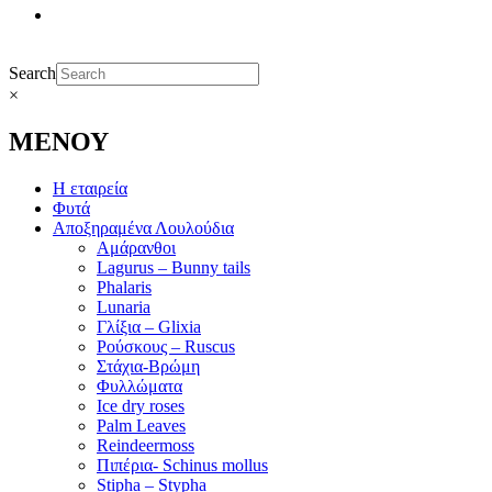
Search
×
ΜΕΝΟΥ
Η εταιρεία
Φυτά
Αποξηραμένα Λουλούδια
Αμάρανθοι
Lagurus – Bunny tails
Phalaris
Lunaria
Γλίξια – Glixia
Ρούσκους – Ruscus
Στάχια-Βρώμη
Φυλλώματα
Ice dry roses
Palm Leaves
Reindeermoss
Πιπέρια- Schinus mollus
Stipha – Stypha