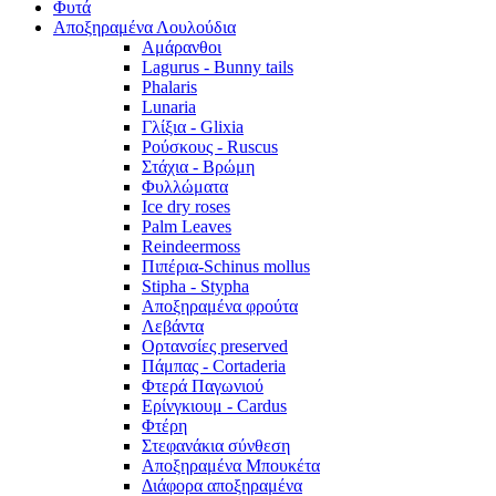
Φυτά
Αποξηραμένα Λουλούδια
Αμάρανθοι
Lagurus - Bunny tails
Phalaris
Lunaria
Γλίξια - Glixia
Ρούσκους - Ruscus
Στάχια - Βρώμη
Φυλλώματα
Ice dry roses
Palm Leaves
Reindeermoss
Πιπέρια-Schinus mollus
Stipha - Stypha
Αποξηραμένα φρούτα
Λεβάντα
Ορτανσίες preserved
Πάμπας - Cortaderia
Φτερά Παγωνιού
Ερίνγκιουμ - Cardus
Φτέρη
Στεφανάκια σύνθεση
Αποξηραμένα Μπουκέτα
Διάφορα αποξηραμένα