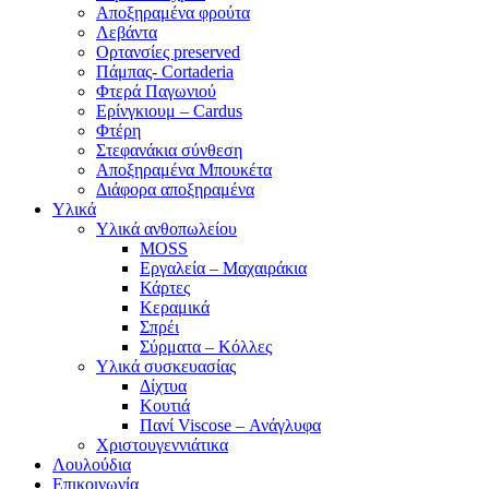
Αποξηραμένα φρούτα
Λεβάντα
Ορτανσίες preserved
Πάμπας- Cortaderia
Φτερά Παγωνιού
Ερίνγκιουμ – Cardus
Φτέρη
Στεφανάκια σύνθεση
Αποξηραμένα Μπουκέτα
Διάφορα αποξηραμένα
Υλικά
Υλικά ανθοπωλείου
MOSS
Εργαλεία – Μαχαιράκια
Κάρτες
Κεραμικά
Σπρέι
Σύρματα – Κόλλες
Υλικά συσκευασίας
Δίχτυα
Κουτιά
Πανί Viscose – Ανάγλυφα
Χριστουγεννιάτικα
Λουλούδια
Επικοινωνία