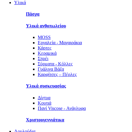
Υλικά
Πάσχα
Υλικά ανθοπωλείου
MOSS
Εργαλεία - Μαχαιράκια
Κάρτες
Κεραμικά
Σπρέι
Σύρματα - Κόλλες
Γυάλινα Βάζα
Καρφίτσες – Πέρλες
Υλικά συσκευασίας
Δίχτυα
Κουτιά
Πανί Viscose - Ανάγλυφα
Χριστουγεννιάτικα
Λουλούδια