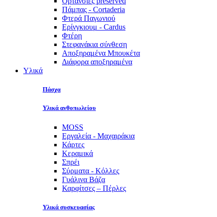
Ορτανσίες preserved
Πάμπας - Cortaderia
Φτερά Παγωνιού
Ερίνγκιουμ - Cardus
Φτέρη
Στεφανάκια σύνθεση
Αποξηραμένα Μπουκέτα
Διάφορα αποξηραμένα
Υλικά
Πάσχα
Υλικά ανθοπωλείου
MOSS
Εργαλεία - Μαχαιράκια
Κάρτες
Κεραμικά
Σπρέι
Σύρματα - Κόλλες
Γυάλινα Βάζα
Καρφίτσες – Πέρλες
Υλικά συσκευασίας