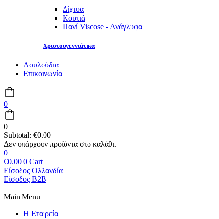
Δίχτυα
Κουτιά
Πανί Viscose - Ανάγλυφα
Χριστουγεννιάτικα
Λουλούδια
Επικοινωνία
0
0
Subtotal:
€
0.00
0
€
0.00
0
Cart
Είσοδος Ολλανδία
Είσοδος B2B
Main Menu
Η Εταιρεία