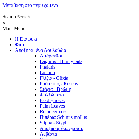
Μετάβαση στο περιεχόμενο
Search
×
Main Menu
Η Εταιρεία
Φυτά
Αποξηραμένα Λουλούδια
Αμάρανθοι
Lagurus - Bunny tails
Phalaris
Lunaria
Γλίξια - Glixia
Ρούσκους - Ruscus
Στάχια - Βρώμη
Φυλλώματα
Ice dry roses
Palm Leaves
Reindeermoss
Πιπέρια-Schinus mollus
Stipha - Stypha
Αποξηραμένα φρούτα
Λεβάντα