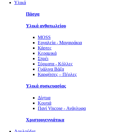
Υλικά
Πάσχα
Υλικά ανθοπωλείου
MOSS
Εργαλεία - Μαχαιράκια
Κάρτες
Κεραμικά
Σπρέι
Σύρματα - Κόλλες
Γυάλινα Βάζα
Καρφίτσες – Πέρλες
Υλικά συσκευασίας
Δίχτυα
Κουτιά
Πανί Viscose - Ανάγλυφα
Χριστουγεννιάτικα
Λουλούδια