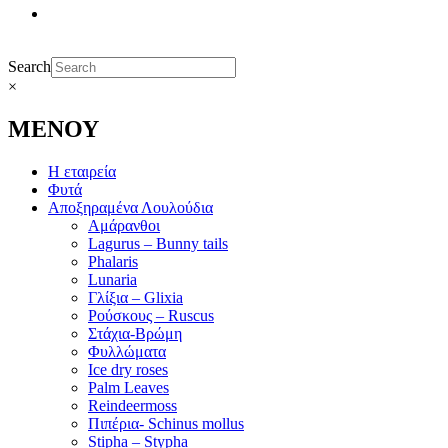
Search
×
ΜΕΝΟΥ
Η εταιρεία
Φυτά
Αποξηραμένα Λουλούδια
Αμάρανθοι
Lagurus – Bunny tails
Phalaris
Lunaria
Γλίξια – Glixia
Ρούσκους – Ruscus
Στάχια-Βρώμη
Φυλλώματα
Ice dry roses
Palm Leaves
Reindeermoss
Πιπέρια- Schinus mollus
Stipha – Stypha