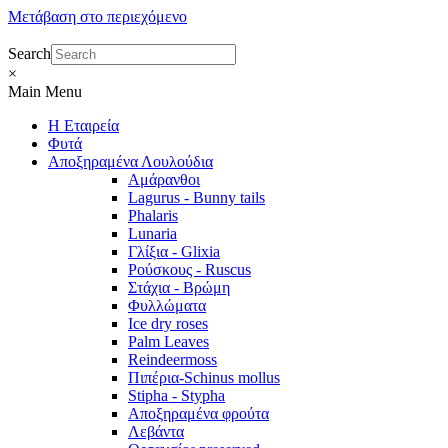
Μετάβαση στο περιεχόμενο
Search
×
Main Menu
Η Εταιρεία
Φυτά
Αποξηραμένα Λουλούδια
Αμάρανθοι
Lagurus - Bunny tails
Phalaris
Lunaria
Γλίξια - Glixia
Ρούσκους - Ruscus
Στάχια - Βρώμη
Φυλλώματα
Ice dry roses
Palm Leaves
Reindeermoss
Πιπέρια-Schinus mollus
Stipha - Stypha
Αποξηραμένα φρούτα
Λεβάντα