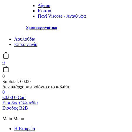
Δίχτυα
Κουτιά
Πανί Viscose - Ανάγλυφα
Χριστουγεννιάτικα
Λουλούδια
Επικοινωνία
0
0
Subtotal:
€
0.00
0
€
0.00
0
Cart
Είσοδος Ολλανδία
Είσοδος B2B
Main Menu
Η Εταιρεία