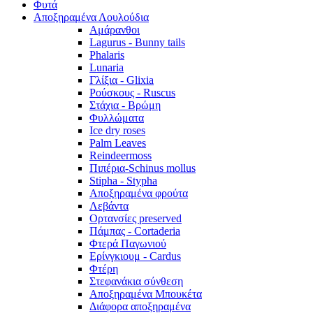
Φυτά
Αποξηραμένα Λουλούδια
Αμάρανθοι
Lagurus - Bunny tails
Phalaris
Lunaria
Γλίξια - Glixia
Ρούσκους - Ruscus
Στάχια - Βρώμη
Φυλλώματα
Ice dry roses
Palm Leaves
Reindeermoss
Πιπέρια-Schinus mollus
Stipha - Stypha
Αποξηραμένα φρούτα
Λεβάντα
Ορτανσίες preserved
Πάμπας - Cortaderia
Φτερά Παγωνιού
Ερίνγκιουμ - Cardus
Φτέρη
Στεφανάκια σύνθεση
Αποξηραμένα Μπουκέτα
Διάφορα αποξηραμένα