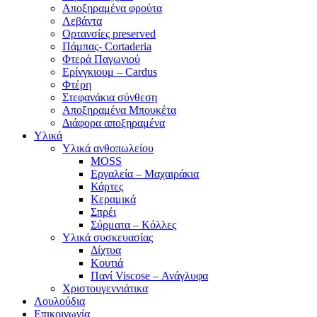
Αποξηραμένα φρούτα
Λεβάντα
Ορτανσίες preserved
Πάμπας- Cortaderia
Φτερά Παγωνιού
Ερίνγκιουμ – Cardus
Φτέρη
Στεφανάκια σύνθεση
Αποξηραμένα Μπουκέτα
Διάφορα αποξηραμένα
Υλικά
Υλικά ανθοπωλείου
MOSS
Εργαλεία – Μαχαιράκια
Κάρτες
Κεραμικά
Σπρέι
Σύρματα – Κόλλες
Υλικά συσκευασίας
Δίχτυα
Κουτιά
Πανί Viscose – Ανάγλυφα
Χριστουγεννιάτικα
Λουλούδια
Επικοινωνία