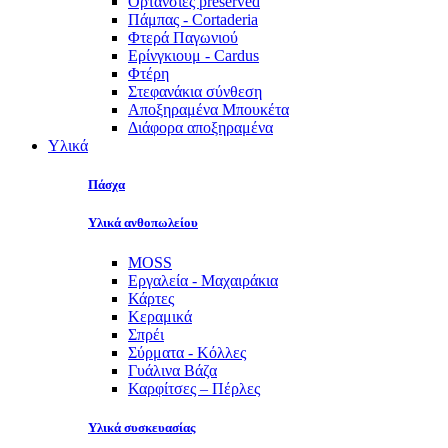
Ορτανσίες preserved
Πάμπας - Cortaderia
Φτερά Παγωνιού
Ερίνγκιουμ - Cardus
Φτέρη
Στεφανάκια σύνθεση
Αποξηραμένα Μπουκέτα
Διάφορα αποξηραμένα
Υλικά
Πάσχα
Υλικά ανθοπωλείου
MOSS
Εργαλεία - Μαχαιράκια
Κάρτες
Κεραμικά
Σπρέι
Σύρματα - Κόλλες
Γυάλινα Βάζα
Καρφίτσες – Πέρλες
Υλικά συσκευασίας