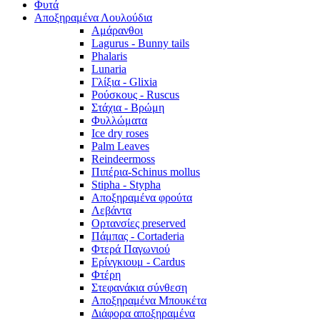
Φυτά
Αποξηραμένα Λουλούδια
Αμάρανθοι
Lagurus - Bunny tails
Phalaris
Lunaria
Γλίξια - Glixia
Ρούσκους - Ruscus
Στάχια - Βρώμη
Φυλλώματα
Ice dry roses
Palm Leaves
Reindeermoss
Πιπέρια-Schinus mollus
Stipha - Stypha
Αποξηραμένα φρούτα
Λεβάντα
Ορτανσίες preserved
Πάμπας - Cortaderia
Φτερά Παγωνιού
Ερίνγκιουμ - Cardus
Φτέρη
Στεφανάκια σύνθεση
Αποξηραμένα Μπουκέτα
Διάφορα αποξηραμένα