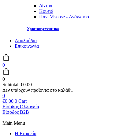
Δίχτυα
Κουτιά
Πανί Viscose - Ανάγλυφα
Χριστουγεννιάτικα
Λουλούδια
Επικοινωνία
0
0
Subtotal:
€
0.00
0
€
0.00
0
Cart
Είσοδος Ολλανδία
Είσοδος B2B
Main Menu
Η Εταιρεία