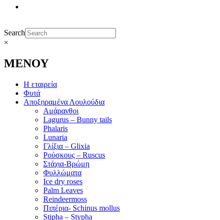
Search
×
ΜΕΝΟΥ
Η εταιρεία
Φυτά
Αποξηραμένα Λουλούδια
Αμάρανθοι
Lagurus – Bunny tails
Phalaris
Lunaria
Γλίξια – Glixia
Ρούσκους – Ruscus
Στάχια-Βρώμη
Φυλλώματα
Ice dry roses
Palm Leaves
Reindeermoss
Πιπέρια- Schinus mollus
Stipha – Stypha