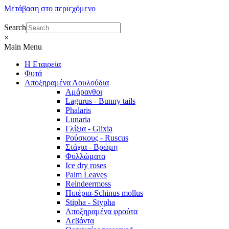
Μετάβαση στο περιεχόμενο
Search
×
Main Menu
Η Εταιρεία
Φυτά
Αποξηραμένα Λουλούδια
Αμάρανθοι
Lagurus - Bunny tails
Phalaris
Lunaria
Γλίξια - Glixia
Ρούσκους - Ruscus
Στάχια - Βρώμη
Φυλλώματα
Ice dry roses
Palm Leaves
Reindeermoss
Πιπέρια-Schinus mollus
Stipha - Stypha
Αποξηραμένα φρούτα
Λεβάντα