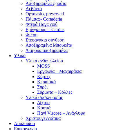
Αποξηραμένα φρούτα
Λεβάντα
Ορτανσίες preserved
Πάμπας- Cortaderia
Φτερά Παγωνιού
Ερίνγκιουμ – Cardus
Φτέρη
Στεφανάκια σύνθεση
Αποξηραμένα Μπουκέτα
Διάφορα αποξηραμένα
Υλικά
Υλικά ανθοπωλείου
MOSS
Εργαλεία – Μαχαιράκια
Κάρτες
Κεραμικά
Σπρέι
Σύρματα – Κόλλες
Υλικά συσκευασίας
Δίχτυα
Κουτιά
Πανί Viscose – Ανάγλυφα
Χριστουγεννιάτικα
Λουλούδια
Επικοινωνία