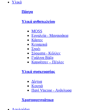
Υλικά
Πάσχα
Υλικά ανθοπωλείου
MOSS
Εργαλεία - Μαχαιράκια
Κάρτες
Κεραμικά
Σπρέι
Σύρματα - Κόλλες
Γυάλινα Βάζα
Καρφίτσες – Πέρλες
Υλικά συσκευασίας
Δίχτυα
Κουτιά
Πανί Viscose - Ανάγλυφα
Χριστουγεννιάτικα
Λουλούδια