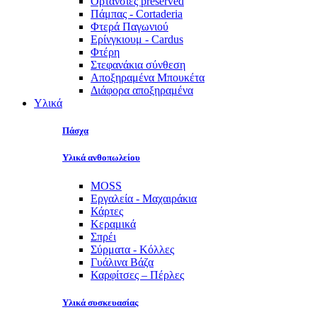
Ορτανσίες preserved
Πάμπας - Cortaderia
Φτερά Παγωνιού
Ερίνγκιουμ - Cardus
Φτέρη
Στεφανάκια σύνθεση
Αποξηραμένα Μπουκέτα
Διάφορα αποξηραμένα
Υλικά
Πάσχα
Υλικά ανθοπωλείου
MOSS
Εργαλεία - Μαχαιράκια
Κάρτες
Κεραμικά
Σπρέι
Σύρματα - Κόλλες
Γυάλινα Βάζα
Καρφίτσες – Πέρλες
Υλικά συσκευασίας