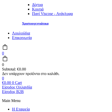
Δίχτυα
Κουτιά
Πανί Viscose - Ανάγλυφα
Χριστουγεννιάτικα
Λουλούδια
Επικοινωνία
0
0
Subtotal:
€
0.00
0
€
0.00
0
Cart
Είσοδος Ολλανδία
Είσοδος B2B
Main Menu
Η Εταιρεία