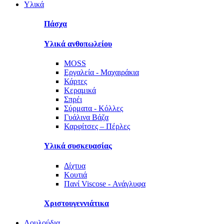
Υλικά
Πάσχα
Υλικά ανθοπωλείου
MOSS
Εργαλεία - Μαχαιράκια
Κάρτες
Κεραμικά
Σπρέι
Σύρματα - Κόλλες
Γυάλινα Βάζα
Καρφίτσες – Πέρλες
Υλικά συσκευασίας
Δίχτυα
Κουτιά
Πανί Viscose - Ανάγλυφα
Χριστουγεννιάτικα
Λουλούδια