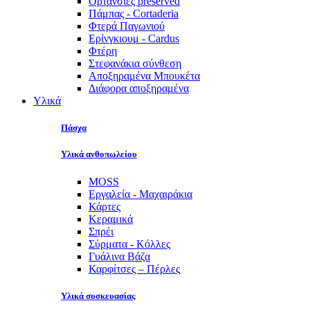
Ορτανσίες preserved
Πάμπας - Cortaderia
Φτερά Παγωνιού
Ερίνγκιουμ - Cardus
Φτέρη
Στεφανάκια σύνθεση
Αποξηραμένα Μπουκέτα
Διάφορα αποξηραμένα
Υλικά
Πάσχα
Υλικά ανθοπωλείου
MOSS
Εργαλεία - Μαχαιράκια
Κάρτες
Κεραμικά
Σπρέι
Σύρματα - Κόλλες
Γυάλινα Βάζα
Καρφίτσες – Πέρλες
Υλικά συσκευασίας