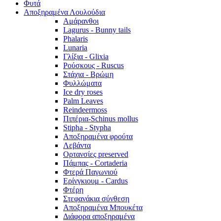
Φυτά
Αποξηραμένα Λουλούδια
Αμάρανθοι
Lagurus - Bunny tails
Phalaris
Lunaria
Γλίξια - Glixia
Ρούσκους - Ruscus
Στάχια - Βρώμη
Φυλλώματα
Ice dry roses
Palm Leaves
Reindeermoss
Πιπέρια-Schinus mollus
Stipha - Stypha
Αποξηραμένα φρούτα
Λεβάντα
Ορτανσίες preserved
Πάμπας - Cortaderia
Φτερά Παγωνιού
Ερίνγκιουμ - Cardus
Φτέρη
Στεφανάκια σύνθεση
Αποξηραμένα Μπουκέτα
Διάφορα αποξηραμένα