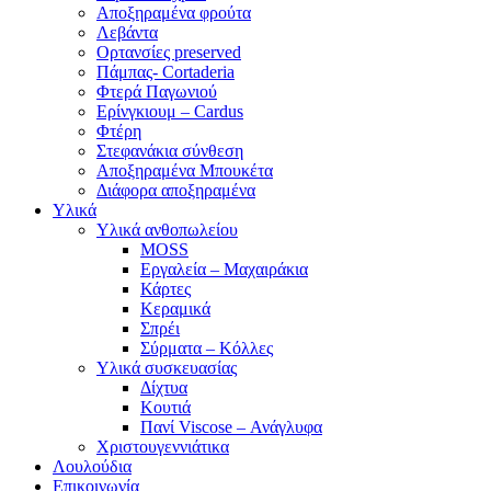
Αποξηραμένα φρούτα
Λεβάντα
Ορτανσίες preserved
Πάμπας- Cortaderia
Φτερά Παγωνιού
Ερίνγκιουμ – Cardus
Φτέρη
Στεφανάκια σύνθεση
Αποξηραμένα Μπουκέτα
Διάφορα αποξηραμένα
Υλικά
Υλικά ανθοπωλείου
MOSS
Εργαλεία – Μαχαιράκια
Κάρτες
Κεραμικά
Σπρέι
Σύρματα – Κόλλες
Υλικά συσκευασίας
Δίχτυα
Κουτιά
Πανί Viscose – Ανάγλυφα
Χριστουγεννιάτικα
Λουλούδια
Επικοινωνία