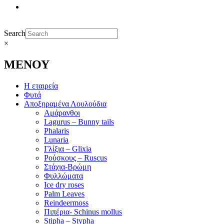
Search
×
ΜΕΝΟΥ
Η εταιρεία
Φυτά
Αποξηραμένα Λουλούδια
Αμάρανθοι
Lagurus – Bunny tails
Phalaris
Lunaria
Γλίξια – Glixia
Ρούσκους – Ruscus
Στάχια-Βρώμη
Φυλλώματα
Ice dry roses
Palm Leaves
Reindeermoss
Πιπέρια- Schinus mollus
Stipha – Stypha