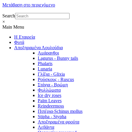
Μετάβαση στο περιεχόμενο
Search
×
Main Menu
Η Εταιρεία
Φυτά
Αποξηραμένα Λουλούδια
Αμάρανθοι
Lagurus - Bunny tails
Phalaris
Lunaria
Γλίξια - Glixia
Ρούσκους - Ruscus
Στάχια - Βρώμη
Φυλλώματα
Ice dry roses
Palm Leaves
Reindeermoss
Πιπέρια-Schinus mollus
Stipha - Stypha
Αποξηραμένα φρούτα
Λεβάντα