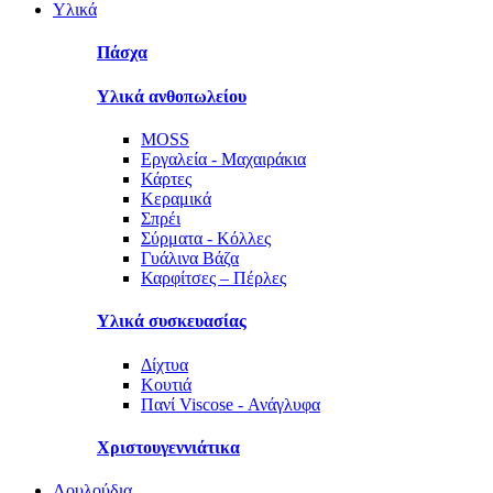
Υλικά
Πάσχα
Υλικά ανθοπωλείου
MOSS
Εργαλεία - Μαχαιράκια
Κάρτες
Κεραμικά
Σπρέι
Σύρματα - Κόλλες
Γυάλινα Βάζα
Καρφίτσες – Πέρλες
Υλικά συσκευασίας
Δίχτυα
Κουτιά
Πανί Viscose - Ανάγλυφα
Χριστουγεννιάτικα
Λουλούδια