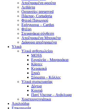
Αποξηραμένα φρούτα
Λεβάντα
Ορτανσίες preserved
Πάμπας- Cortaderia
Φτερά Παγωνιού
Ερίνγκιουμ – Cardus
Φτέρη
Στεφανάκια σύνθεση
Αποξηραμένα Μπουκέτα
Διάφορα αποξηραμένα
Υλικά
Υλικά ανθοπωλείου
MOSS
Εργαλεία – Μαχαιράκια
Κάρτες
Κεραμικά
Σπρέι
Σύρματα – Κόλλες
Υλικά συσκευασίας
Δίχτυα
Κουτιά
Πανί Viscose – Ανάγλυφα
Χριστουγεννιάτικα
Λουλούδια
Επικοινωνία