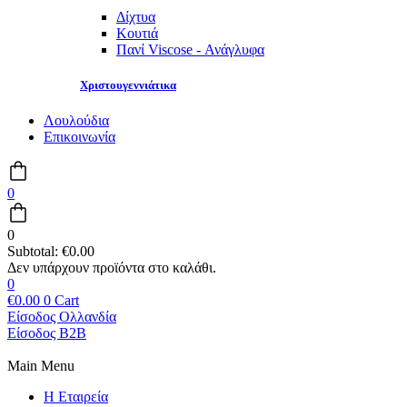
Δίχτυα
Κουτιά
Πανί Viscose - Ανάγλυφα
Χριστουγεννιάτικα
Λουλούδια
Επικοινωνία
0
0
Subtotal:
€
0.00
0
€
0.00
0
Cart
Είσοδος Ολλανδία
Είσοδος B2B
Main Menu
Η Εταιρεία