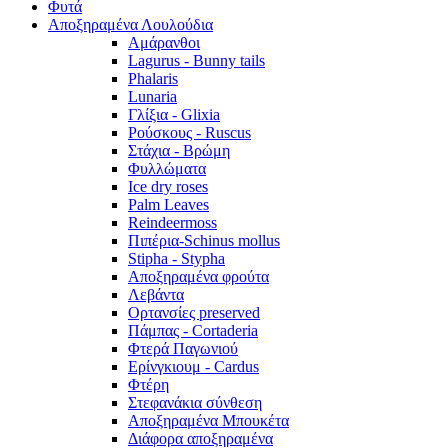
Φυτά
Αποξηραμένα Λουλούδια
Αμάρανθοι
Lagurus - Bunny tails
Phalaris
Lunaria
Γλίξια - Glixia
Ρούσκους - Ruscus
Στάχια - Βρώμη
Φυλλώματα
Ice dry roses
Palm Leaves
Reindeermoss
Πιπέρια-Schinus mollus
Stipha - Stypha
Αποξηραμένα φρούτα
Λεβάντα
Ορτανσίες preserved
Πάμπας - Cortaderia
Φτερά Παγωνιού
Ερίνγκιουμ - Cardus
Φτέρη
Στεφανάκια σύνθεση
Αποξηραμένα Μπουκέτα
Διάφορα αποξηραμένα