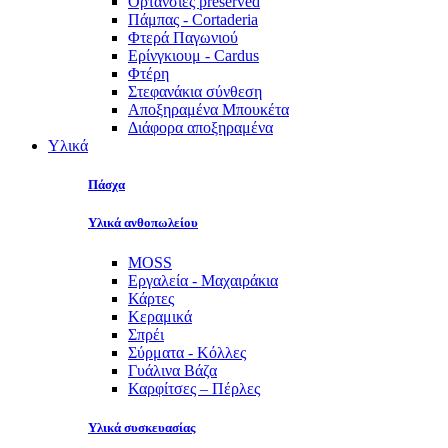
Ορτανσίες preserved
Πάμπας - Cortaderia
Φτερά Παγωνιού
Ερίνγκιουμ - Cardus
Φτέρη
Στεφανάκια σύνθεση
Αποξηραμένα Μπουκέτα
Διάφορα αποξηραμένα
Υλικά
Πάσχα
Υλικά ανθοπωλείου
MOSS
Εργαλεία - Μαχαιράκια
Κάρτες
Κεραμικά
Σπρέι
Σύρματα - Κόλλες
Γυάλινα Βάζα
Καρφίτσες – Πέρλες
Υλικά συσκευασίας