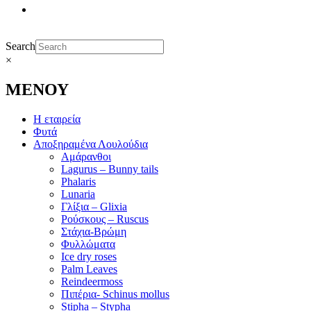
Search
×
ΜΕΝΟΥ
Η εταιρεία
Φυτά
Αποξηραμένα Λουλούδια
Αμάρανθοι
Lagurus – Bunny tails
Phalaris
Lunaria
Γλίξια – Glixia
Ρούσκους – Ruscus
Στάχια-Βρώμη
Φυλλώματα
Ice dry roses
Palm Leaves
Reindeermoss
Πιπέρια- Schinus mollus
Stipha – Stypha