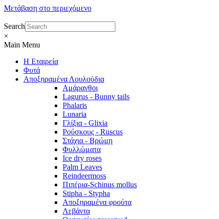
Μετάβαση στο περιεχόμενο
Search
×
Main Menu
Η Εταιρεία
Φυτά
Αποξηραμένα Λουλούδια
Αμάρανθοι
Lagurus - Bunny tails
Phalaris
Lunaria
Γλίξια - Glixia
Ρούσκους - Ruscus
Στάχια - Βρώμη
Φυλλώματα
Ice dry roses
Palm Leaves
Reindeermoss
Πιπέρια-Schinus mollus
Stipha - Stypha
Αποξηραμένα φρούτα
Λεβάντα