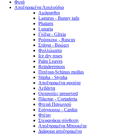
Φυτά
Αποξηραμένα Λουλούδια
Αμάρανθοι
Lagurus - Bunny tails
Phalaris
Lunaria
Γλίξια - Glixia
Ρούσκους - Ruscus
Στάχια - Βρώμη
Φυλλώματα
Ice dry roses
Palm Leaves
Reindeermoss
Πιπέρια-Schinus mollus
Stipha - Stypha
Αποξηραμένα φρούτα
Λεβάντα
Ορτανσίες preserved
Πάμπας - Cortaderia
Φτερά Παγωνιού
Ερίνγκιουμ - Cardus
Φτέρη
Στεφανάκια σύνθεση
Αποξηραμένα Μπουκέτα
Διάφορα αποξηραμένα