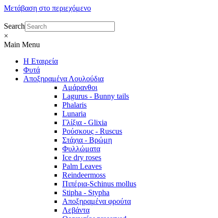
Μετάβαση στο περιεχόμενο
Search
×
Main Menu
Η Εταιρεία
Φυτά
Αποξηραμένα Λουλούδια
Αμάρανθοι
Lagurus - Bunny tails
Phalaris
Lunaria
Γλίξια - Glixia
Ρούσκους - Ruscus
Στάχια - Βρώμη
Φυλλώματα
Ice dry roses
Palm Leaves
Reindeermoss
Πιπέρια-Schinus mollus
Stipha - Stypha
Αποξηραμένα φρούτα
Λεβάντα