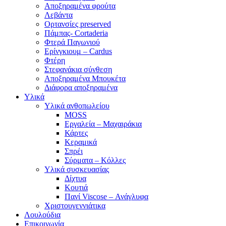
Αποξηραμένα φρούτα
Λεβάντα
Ορτανσίες preserved
Πάμπας- Cortaderia
Φτερά Παγωνιού
Ερίνγκιουμ – Cardus
Φτέρη
Στεφανάκια σύνθεση
Αποξηραμένα Μπουκέτα
Διάφορα αποξηραμένα
Υλικά
Υλικά ανθοπωλείου
MOSS
Εργαλεία – Μαχαιράκια
Κάρτες
Κεραμικά
Σπρέι
Σύρματα – Κόλλες
Υλικά συσκευασίας
Δίχτυα
Κουτιά
Πανί Viscose – Ανάγλυφα
Χριστουγεννιάτικα
Λουλούδια
Επικοινωνία