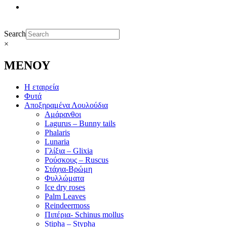
Search
×
ΜΕΝΟΥ
Η εταιρεία
Φυτά
Αποξηραμένα Λουλούδια
Αμάρανθοι
Lagurus – Bunny tails
Phalaris
Lunaria
Γλίξια – Glixia
Ρούσκους – Ruscus
Στάχια-Βρώμη
Φυλλώματα
Ice dry roses
Palm Leaves
Reindeermoss
Πιπέρια- Schinus mollus
Stipha – Stypha