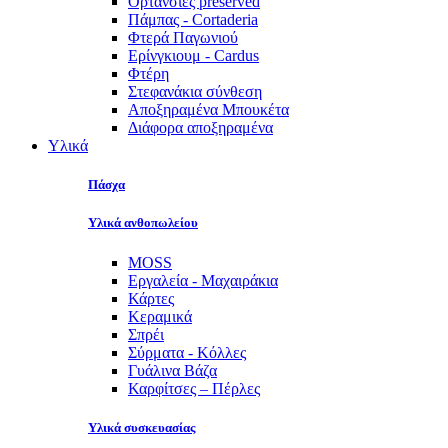
Ορτανσίες preserved
Πάμπας - Cortaderia
Φτερά Παγωνιού
Ερίνγκιουμ - Cardus
Φτέρη
Στεφανάκια σύνθεση
Αποξηραμένα Μπουκέτα
Διάφορα αποξηραμένα
Υλικά
Πάσχα
Υλικά ανθοπωλείου
MOSS
Εργαλεία - Μαχαιράκια
Κάρτες
Κεραμικά
Σπρέι
Σύρματα - Κόλλες
Γυάλινα Βάζα
Καρφίτσες – Πέρλες
Υλικά συσκευασίας