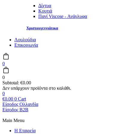
Δίχτυα
Κουτιά
Πανί Viscose - Ανάγλυφα
Χριστουγεννιάτικα
Λουλούδια
Επικοινωνία
0
0
Subtotal:
€
0.00
0
€
0.00
0
Cart
Είσοδος Ολλανδία
Είσοδος B2B
Main Menu
Η Εταιρεία