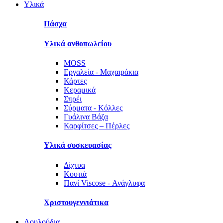
Υλικά
Πάσχα
Υλικά ανθοπωλείου
MOSS
Εργαλεία - Μαχαιράκια
Κάρτες
Κεραμικά
Σπρέι
Σύρματα - Κόλλες
Γυάλινα Βάζα
Καρφίτσες – Πέρλες
Υλικά συσκευασίας
Δίχτυα
Κουτιά
Πανί Viscose - Ανάγλυφα
Χριστουγεννιάτικα
Λουλούδια