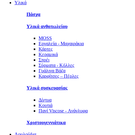
Υλικά
Πάσχα
Υλικά ανθοπωλείου
MOSS
Εργαλεία - Μαχαιράκια
Κάρτες
Κεραμικά
Σπρέι
Σύρματα - Κόλλες
Γυάλινα Βάζα
Καρφίτσες – Πέρλες
Υλικά συσκευασίας
Δίχτυα
Κουτιά
Πανί Viscose - Ανάγλυφα
Χριστουγεννιάτικα
Λουλούδια