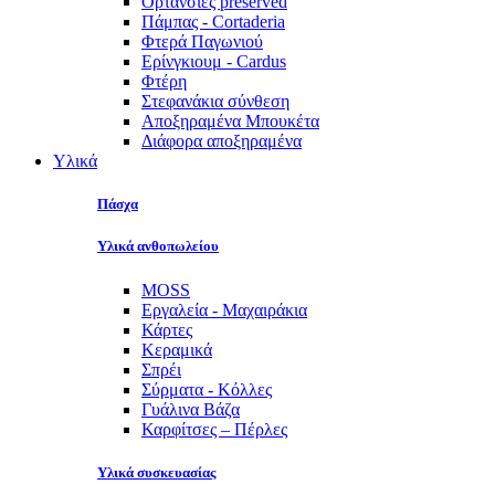
Ορτανσίες preserved
Πάμπας - Cortaderia
Φτερά Παγωνιού
Ερίνγκιουμ - Cardus
Φτέρη
Στεφανάκια σύνθεση
Αποξηραμένα Μπουκέτα
Διάφορα αποξηραμένα
Υλικά
Πάσχα
Υλικά ανθοπωλείου
MOSS
Εργαλεία - Μαχαιράκια
Κάρτες
Κεραμικά
Σπρέι
Σύρματα - Κόλλες
Γυάλινα Βάζα
Καρφίτσες – Πέρλες
Υλικά συσκευασίας