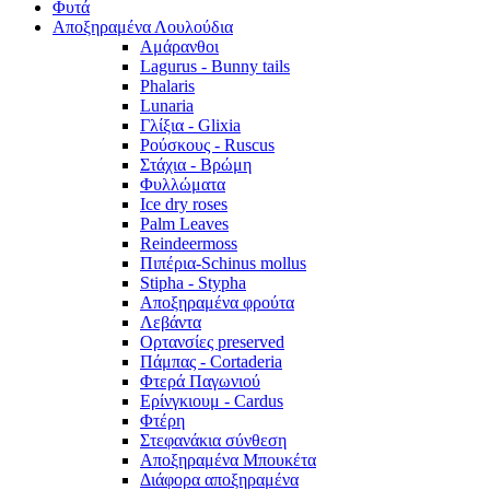
Φυτά
Αποξηραμένα Λουλούδια
Αμάρανθοι
Lagurus - Bunny tails
Phalaris
Lunaria
Γλίξια - Glixia
Ρούσκους - Ruscus
Στάχια - Βρώμη
Φυλλώματα
Ice dry roses
Palm Leaves
Reindeermoss
Πιπέρια-Schinus mollus
Stipha - Stypha
Αποξηραμένα φρούτα
Λεβάντα
Ορτανσίες preserved
Πάμπας - Cortaderia
Φτερά Παγωνιού
Ερίνγκιουμ - Cardus
Φτέρη
Στεφανάκια σύνθεση
Αποξηραμένα Μπουκέτα
Διάφορα αποξηραμένα