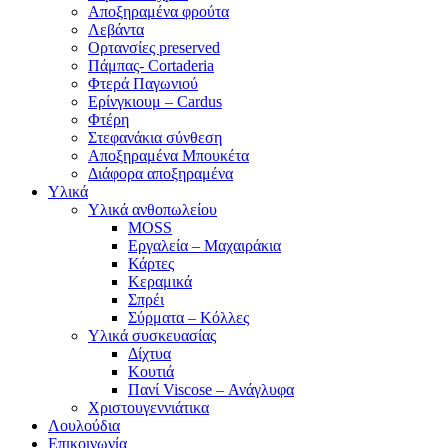
Αποξηραμένα φρούτα
Λεβάντα
Ορτανσίες preserved
Πάμπας- Cortaderia
Φτερά Παγωνιού
Ερίνγκιουμ – Cardus
Φτέρη
Στεφανάκια σύνθεση
Αποξηραμένα Μπουκέτα
Διάφορα αποξηραμένα
Υλικά
Υλικά ανθοπωλείου
MOSS
Εργαλεία – Μαχαιράκια
Κάρτες
Κεραμικά
Σπρέι
Σύρματα – Κόλλες
Υλικά συσκευασίας
Δίχτυα
Κουτιά
Πανί Viscose – Ανάγλυφα
Χριστουγεννιάτικα
Λουλούδια
Επικοινωνία