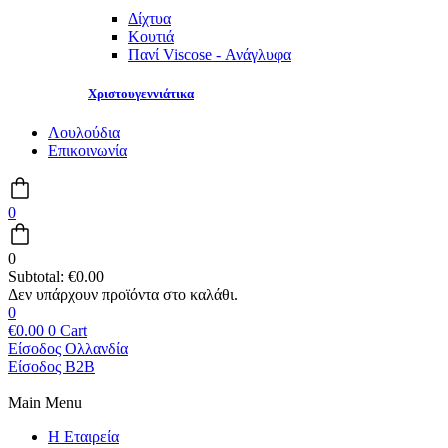
Δίχτυα
Κουτιά
Πανί Viscose - Ανάγλυφα
Χριστουγεννιάτικα
Λουλούδια
Επικοινωνία
0
0
Subtotal:
€
0.00
0
€
0.00
0
Cart
Είσοδος Ολλανδία
Είσοδος B2B
Main Menu
Η Εταιρεία