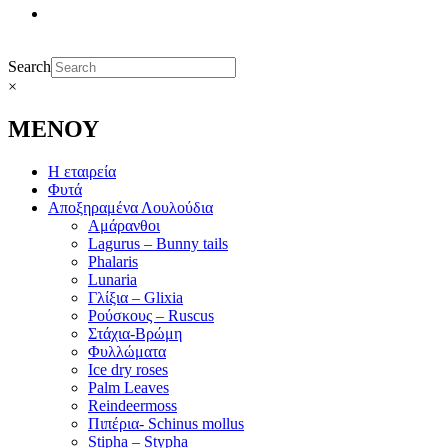
Search
×
ΜΕΝΟΥ
Η εταιρεία
Φυτά
Αποξηραμένα Λουλούδια
Αμάρανθοι
Lagurus – Bunny tails
Phalaris
Lunaria
Γλίξια – Glixia
Ρούσκους – Ruscus
Στάχια-Βρώμη
Φυλλώματα
Ice dry roses
Palm Leaves
Reindeermoss
Πιπέρια- Schinus mollus
Stipha – Stypha