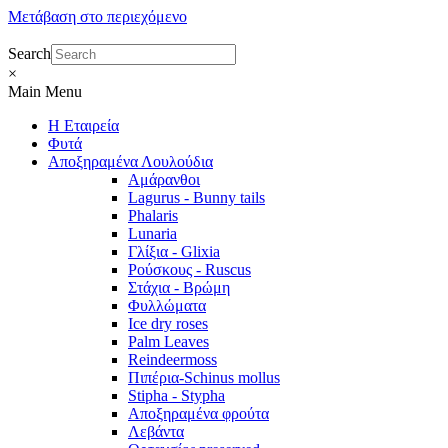
Μετάβαση στο περιεχόμενο
Search
×
Main Menu
Η Εταιρεία
Φυτά
Αποξηραμένα Λουλούδια
Αμάρανθοι
Lagurus - Bunny tails
Phalaris
Lunaria
Γλίξια - Glixia
Ρούσκους - Ruscus
Στάχια - Βρώμη
Φυλλώματα
Ice dry roses
Palm Leaves
Reindeermoss
Πιπέρια-Schinus mollus
Stipha - Stypha
Αποξηραμένα φρούτα
Λεβάντα