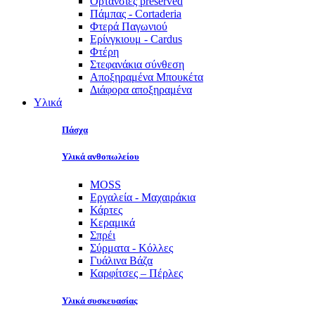
Ορτανσίες preserved
Πάμπας - Cortaderia
Φτερά Παγωνιού
Ερίνγκιουμ - Cardus
Φτέρη
Στεφανάκια σύνθεση
Αποξηραμένα Μπουκέτα
Διάφορα αποξηραμένα
Υλικά
Πάσχα
Υλικά ανθοπωλείου
MOSS
Εργαλεία - Μαχαιράκια
Κάρτες
Κεραμικά
Σπρέι
Σύρματα - Κόλλες
Γυάλινα Βάζα
Καρφίτσες – Πέρλες
Υλικά συσκευασίας