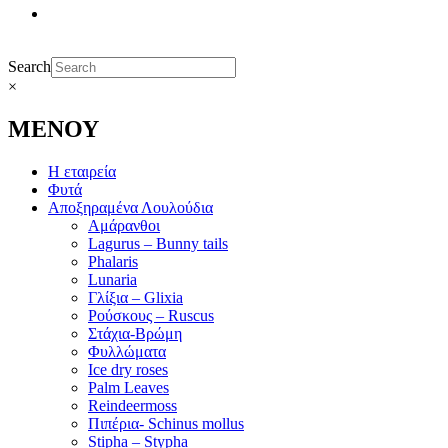
Search
×
ΜΕΝΟΥ
Η εταιρεία
Φυτά
Αποξηραμένα Λουλούδια
Αμάρανθοι
Lagurus – Bunny tails
Phalaris
Lunaria
Γλίξια – Glixia
Ρούσκους – Ruscus
Στάχια-Βρώμη
Φυλλώματα
Ice dry roses
Palm Leaves
Reindeermoss
Πιπέρια- Schinus mollus
Stipha – Stypha