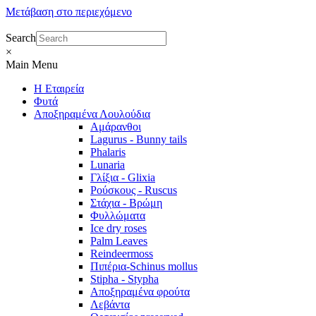
Μετάβαση στο περιεχόμενο
Search
×
Main Menu
Η Εταιρεία
Φυτά
Αποξηραμένα Λουλούδια
Αμάρανθοι
Lagurus - Bunny tails
Phalaris
Lunaria
Γλίξια - Glixia
Ρούσκους - Ruscus
Στάχια - Βρώμη
Φυλλώματα
Ice dry roses
Palm Leaves
Reindeermoss
Πιπέρια-Schinus mollus
Stipha - Stypha
Αποξηραμένα φρούτα
Λεβάντα