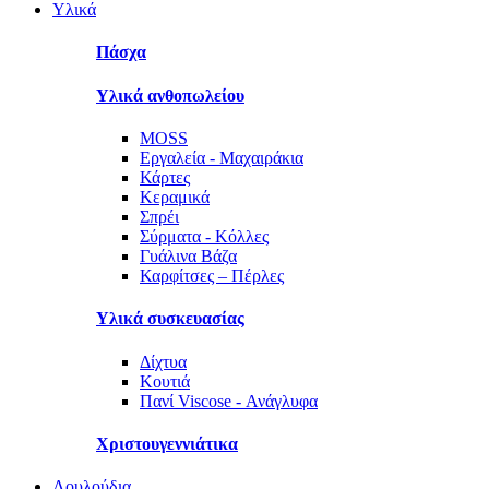
Υλικά
Πάσχα
Υλικά ανθοπωλείου
MOSS
Εργαλεία - Μαχαιράκια
Κάρτες
Κεραμικά
Σπρέι
Σύρματα - Κόλλες
Γυάλινα Βάζα
Καρφίτσες – Πέρλες
Υλικά συσκευασίας
Δίχτυα
Κουτιά
Πανί Viscose - Ανάγλυφα
Χριστουγεννιάτικα
Λουλούδια