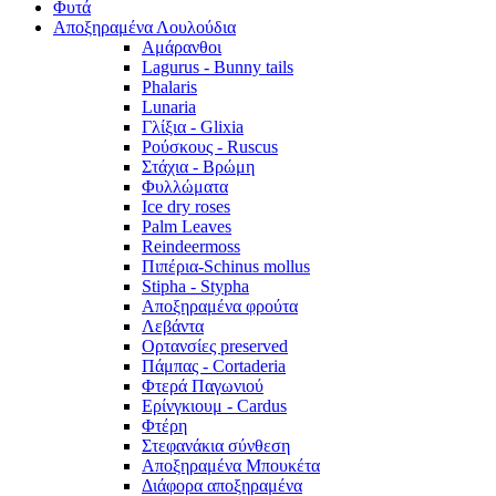
Φυτά
Αποξηραμένα Λουλούδια
Αμάρανθοι
Lagurus - Bunny tails
Phalaris
Lunaria
Γλίξια - Glixia
Ρούσκους - Ruscus
Στάχια - Βρώμη
Φυλλώματα
Ice dry roses
Palm Leaves
Reindeermoss
Πιπέρια-Schinus mollus
Stipha - Stypha
Αποξηραμένα φρούτα
Λεβάντα
Ορτανσίες preserved
Πάμπας - Cortaderia
Φτερά Παγωνιού
Ερίνγκιουμ - Cardus
Φτέρη
Στεφανάκια σύνθεση
Αποξηραμένα Μπουκέτα
Διάφορα αποξηραμένα