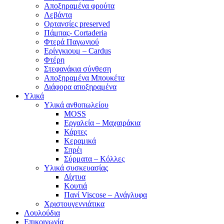
Αποξηραμένα φρούτα
Λεβάντα
Ορτανσίες preserved
Πάμπας- Cortaderia
Φτερά Παγωνιού
Ερίνγκιουμ – Cardus
Φτέρη
Στεφανάκια σύνθεση
Αποξηραμένα Μπουκέτα
Διάφορα αποξηραμένα
Υλικά
Υλικά ανθοπωλείου
MOSS
Εργαλεία – Μαχαιράκια
Κάρτες
Κεραμικά
Σπρέι
Σύρματα – Κόλλες
Υλικά συσκευασίας
Δίχτυα
Κουτιά
Πανί Viscose – Ανάγλυφα
Χριστουγεννιάτικα
Λουλούδια
Επικοινωνία