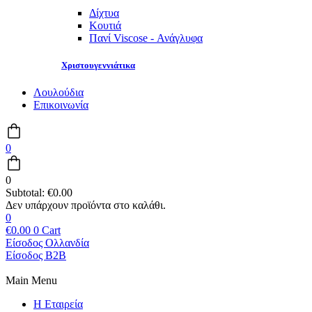
Δίχτυα
Κουτιά
Πανί Viscose - Ανάγλυφα
Χριστουγεννιάτικα
Λουλούδια
Επικοινωνία
0
0
Subtotal:
€
0.00
0
€
0.00
0
Cart
Είσοδος Ολλανδία
Είσοδος B2B
Main Menu
Η Εταιρεία