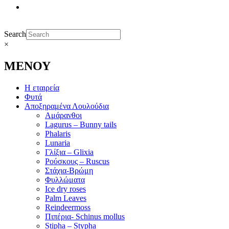
Search
×
ΜΕΝΟΥ
Η εταιρεία
Φυτά
Αποξηραμένα Λουλούδια
Αμάρανθοι
Lagurus – Bunny tails
Phalaris
Lunaria
Γλίξια – Glixia
Ρούσκους – Ruscus
Στάχια-Βρώμη
Φυλλώματα
Ice dry roses
Palm Leaves
Reindeermoss
Πιπέρια- Schinus mollus
Stipha – Stypha