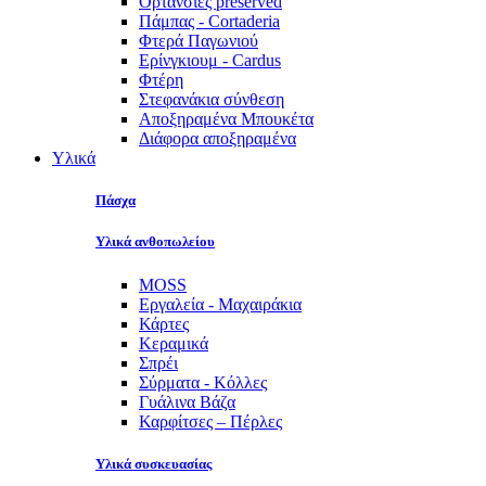
Ορτανσίες preserved
Πάμπας - Cortaderia
Φτερά Παγωνιού
Ερίνγκιουμ - Cardus
Φτέρη
Στεφανάκια σύνθεση
Αποξηραμένα Μπουκέτα
Διάφορα αποξηραμένα
Υλικά
Πάσχα
Υλικά ανθοπωλείου
MOSS
Εργαλεία - Μαχαιράκια
Κάρτες
Κεραμικά
Σπρέι
Σύρματα - Κόλλες
Γυάλινα Βάζα
Καρφίτσες – Πέρλες
Υλικά συσκευασίας