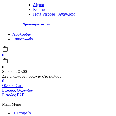
Δίχτυα
Κουτιά
Πανί Viscose - Ανάγλυφα
Χριστουγεννιάτικα
Λουλούδια
Επικοινωνία
0
0
Subtotal:
€
0.00
0
€
0.00
0
Cart
Είσοδος Ολλανδία
Είσοδος B2B
Main Menu
Η Εταιρεία