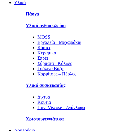
Υλικά
Πάσχα
Υλικά ανθοπωλείου
MOSS
Εργαλεία - Μαχαιράκια
Κάρτες
Κεραμικά
Σπρέι
Σύρματα - Κόλλες
Γυάλινα Βάζα
Καρφίτσες – Πέρλες
Υλικά συσκευασίας
Δίχτυα
Κουτιά
Πανί Viscose - Ανάγλυφα
Χριστουγεννιάτικα
Λουλούδια