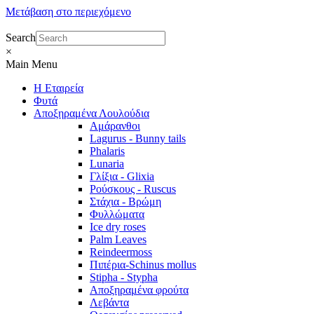
Μετάβαση στο περιεχόμενο
Search
×
Main Menu
Η Εταιρεία
Φυτά
Αποξηραμένα Λουλούδια
Αμάρανθοι
Lagurus - Bunny tails
Phalaris
Lunaria
Γλίξια - Glixia
Ρούσκους - Ruscus
Στάχια - Βρώμη
Φυλλώματα
Ice dry roses
Palm Leaves
Reindeermoss
Πιπέρια-Schinus mollus
Stipha - Stypha
Αποξηραμένα φρούτα
Λεβάντα