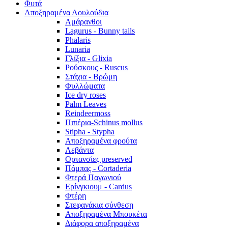
Φυτά
Αποξηραμένα Λουλούδια
Αμάρανθοι
Lagurus - Bunny tails
Phalaris
Lunaria
Γλίξια - Glixia
Ρούσκους - Ruscus
Στάχια - Βρώμη
Φυλλώματα
Ice dry roses
Palm Leaves
Reindeermoss
Πιπέρια-Schinus mollus
Stipha - Stypha
Αποξηραμένα φρούτα
Λεβάντα
Ορτανσίες preserved
Πάμπας - Cortaderia
Φτερά Παγωνιού
Ερίνγκιουμ - Cardus
Φτέρη
Στεφανάκια σύνθεση
Αποξηραμένα Μπουκέτα
Διάφορα αποξηραμένα