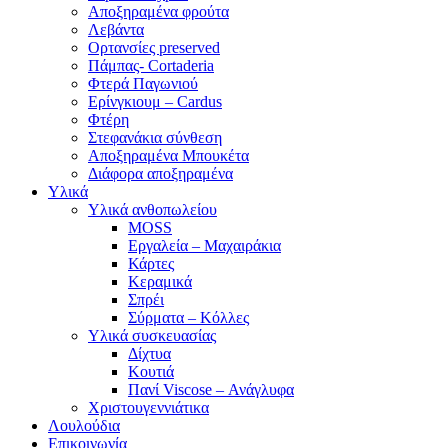
Αποξηραμένα φρούτα
Λεβάντα
Ορτανσίες preserved
Πάμπας- Cortaderia
Φτερά Παγωνιού
Ερίνγκιουμ – Cardus
Φτέρη
Στεφανάκια σύνθεση
Αποξηραμένα Μπουκέτα
Διάφορα αποξηραμένα
Υλικά
Υλικά ανθοπωλείου
MOSS
Εργαλεία – Μαχαιράκια
Κάρτες
Κεραμικά
Σπρέι
Σύρματα – Κόλλες
Υλικά συσκευασίας
Δίχτυα
Κουτιά
Πανί Viscose – Ανάγλυφα
Χριστουγεννιάτικα
Λουλούδια
Επικοινωνία