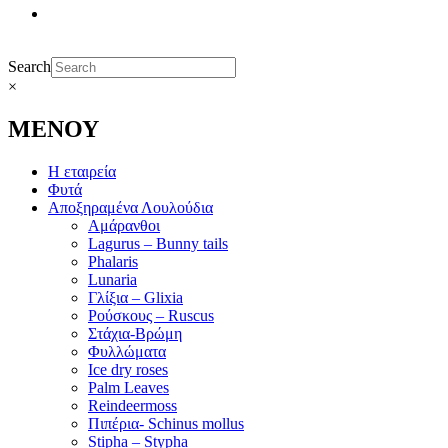
Search
×
ΜΕΝΟΥ
Η εταιρεία
Φυτά
Αποξηραμένα Λουλούδια
Αμάρανθοι
Lagurus – Bunny tails
Phalaris
Lunaria
Γλίξια – Glixia
Ρούσκους – Ruscus
Στάχια-Βρώμη
Φυλλώματα
Ice dry roses
Palm Leaves
Reindeermoss
Πιπέρια- Schinus mollus
Stipha – Stypha