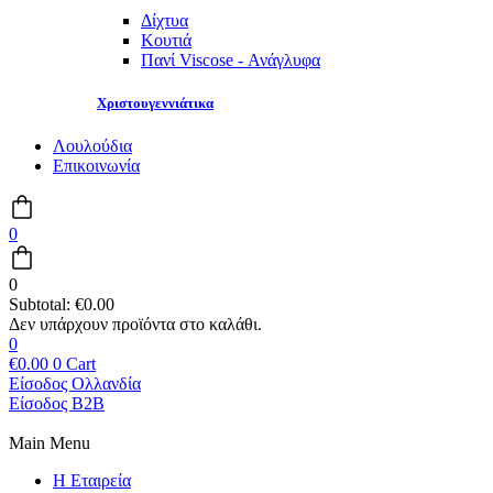
Δίχτυα
Κουτιά
Πανί Viscose - Ανάγλυφα
Χριστουγεννιάτικα
Λουλούδια
Επικοινωνία
0
0
Subtotal:
€
0.00
0
€
0.00
0
Cart
Είσοδος Ολλανδία
Είσοδος B2B
Main Menu
Η Εταιρεία