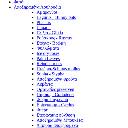
Φυτά
Αποξηραμένα Λουλούδια
Αμάρανθοι
Lagurus - Bunny tails
Phalaris
Lunaria
Γλίξια - Glixia
Ρούσκους - Ruscus
Στάχια - Βρώμη
Φυλλώματα
Ice dry roses
Palm Leaves
Reindeermoss
Πιπέρια-Schinus mollus
Stipha - Stypha
Αποξηραμένα φρούτα
Λεβάντα
Ορτανσίες preserved
Πάμπας - Cortaderia
Φτερά Παγωνιού
Ερίνγκιουμ - Cardus
Φτέρη
Στεφανάκια σύνθεση
Αποξηραμένα Μπουκέτα
Διάφορα αποξηραμένα