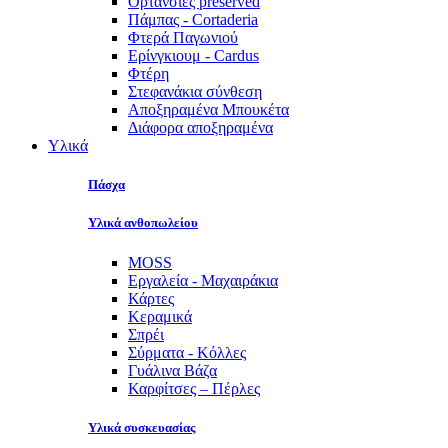
Ορτανσίες preserved
Πάμπας - Cortaderia
Φτερά Παγωνιού
Ερίνγκιουμ - Cardus
Φτέρη
Στεφανάκια σύνθεση
Αποξηραμένα Μπουκέτα
Διάφορα αποξηραμένα
Υλικά
Πάσχα
Υλικά ανθοπωλείου
MOSS
Εργαλεία - Μαχαιράκια
Κάρτες
Κεραμικά
Σπρέι
Σύρματα - Κόλλες
Γυάλινα Βάζα
Καρφίτσες – Πέρλες
Υλικά συσκευασίας