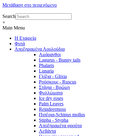
Μετάβαση στο περιεχόμενο
Search
×
Main Menu
Η Εταιρεία
Φυτά
Αποξηραμένα Λουλούδια
Αμάρανθοι
Lagurus - Bunny tails
Phalaris
Lunaria
Γλίξια - Glixia
Ρούσκους - Ruscus
Στάχια - Βρώμη
Φυλλώματα
Ice dry roses
Palm Leaves
Reindeermoss
Πιπέρια-Schinus mollus
Stipha - Stypha
Αποξηραμένα φρούτα
Λεβάντα