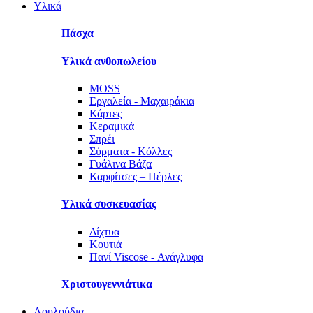
Υλικά
Πάσχα
Υλικά ανθοπωλείου
MOSS
Εργαλεία - Μαχαιράκια
Κάρτες
Κεραμικά
Σπρέι
Σύρματα - Κόλλες
Γυάλινα Βάζα
Καρφίτσες – Πέρλες
Υλικά συσκευασίας
Δίχτυα
Κουτιά
Πανί Viscose - Ανάγλυφα
Χριστουγεννιάτικα
Λουλούδια