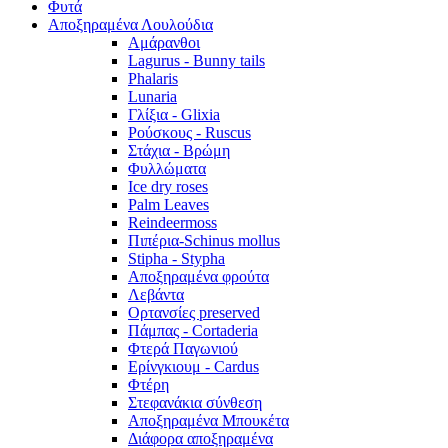
Φυτά
Αποξηραμένα Λουλούδια
Αμάρανθοι
Lagurus - Bunny tails
Phalaris
Lunaria
Γλίξια - Glixia
Ρούσκους - Ruscus
Στάχια - Βρώμη
Φυλλώματα
Ice dry roses
Palm Leaves
Reindeermoss
Πιπέρια-Schinus mollus
Stipha - Stypha
Αποξηραμένα φρούτα
Λεβάντα
Ορτανσίες preserved
Πάμπας - Cortaderia
Φτερά Παγωνιού
Ερίνγκιουμ - Cardus
Φτέρη
Στεφανάκια σύνθεση
Αποξηραμένα Μπουκέτα
Διάφορα αποξηραμένα