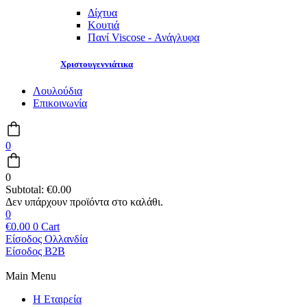
Δίχτυα
Κουτιά
Πανί Viscose - Ανάγλυφα
Χριστουγεννιάτικα
Λουλούδια
Επικοινωνία
0
0
Subtotal:
€
0.00
0
€
0.00
0
Cart
Είσοδος Ολλανδία
Είσοδος B2B
Main Menu
Η Εταιρεία