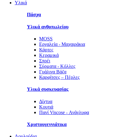
Υλικά
Πάσχα
Υλικά ανθοπωλείου
MOSS
Εργαλεία - Μαχαιράκια
Κάρτες
Κεραμικά
Σπρέι
Σύρματα - Κόλλες
Γυάλινα Βάζα
Καρφίτσες – Πέρλες
Υλικά συσκευασίας
Δίχτυα
Κουτιά
Πανί Viscose - Ανάγλυφα
Χριστουγεννιάτικα
Λουλούδια