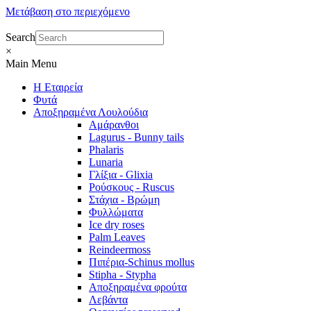
Μετάβαση στο περιεχόμενο
Search
×
Main Menu
Η Εταιρεία
Φυτά
Αποξηραμένα Λουλούδια
Αμάρανθοι
Lagurus - Bunny tails
Phalaris
Lunaria
Γλίξια - Glixia
Ρούσκους - Ruscus
Στάχια - Βρώμη
Φυλλώματα
Ice dry roses
Palm Leaves
Reindeermoss
Πιπέρια-Schinus mollus
Stipha - Stypha
Αποξηραμένα φρούτα
Λεβάντα