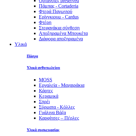
Ορτανσίες preserved
Πάμπας - Cortaderia
Φτερά Παγωνιού
Ερίνγκιουμ - Cardus
Φτέρη
Στεφανάκια σύνθεση
Αποξηραμένα Μπουκέτα
Διάφορα αποξηραμένα
Υλικά
Πάσχα
Υλικά ανθοπωλείου
MOSS
Εργαλεία - Μαχαιράκια
Κάρτες
Κεραμικά
Σπρέι
Σύρματα - Κόλλες
Γυάλινα Βάζα
Καρφίτσες – Πέρλες
Υλικά συσκευασίας