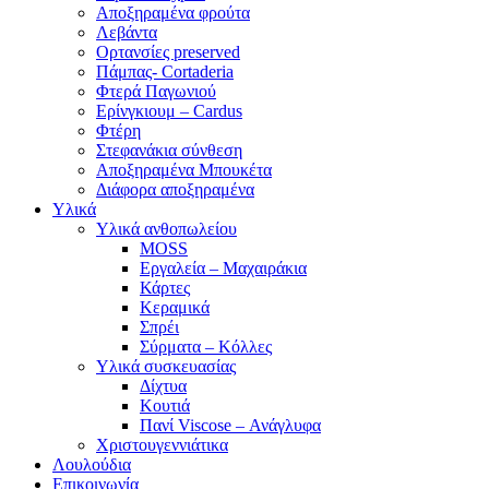
Αποξηραμένα φρούτα
Λεβάντα
Ορτανσίες preserved
Πάμπας- Cortaderia
Φτερά Παγωνιού
Ερίνγκιουμ – Cardus
Φτέρη
Στεφανάκια σύνθεση
Αποξηραμένα Μπουκέτα
Διάφορα αποξηραμένα
Υλικά
Υλικά ανθοπωλείου
MOSS
Εργαλεία – Μαχαιράκια
Κάρτες
Κεραμικά
Σπρέι
Σύρματα – Κόλλες
Υλικά συσκευασίας
Δίχτυα
Κουτιά
Πανί Viscose – Ανάγλυφα
Χριστουγεννιάτικα
Λουλούδια
Επικοινωνία