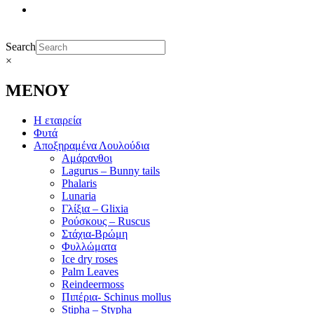
Search
×
ΜΕΝΟΥ
Η εταιρεία
Φυτά
Αποξηραμένα Λουλούδια
Αμάρανθοι
Lagurus – Bunny tails
Phalaris
Lunaria
Γλίξια – Glixia
Ρούσκους – Ruscus
Στάχια-Βρώμη
Φυλλώματα
Ice dry roses
Palm Leaves
Reindeermoss
Πιπέρια- Schinus mollus
Stipha – Stypha