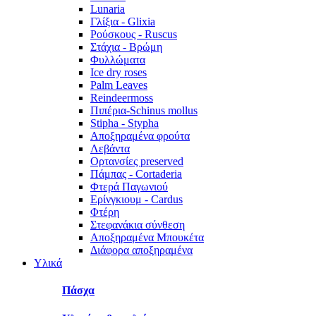
Lunaria
Γλίξια - Glixia
Ρούσκους - Ruscus
Στάχια - Βρώμη
Φυλλώματα
Ice dry roses
Palm Leaves
Reindeermoss
Πιπέρια-Schinus mollus
Stipha - Stypha
Αποξηραμένα φρούτα
Λεβάντα
Ορτανσίες preserved
Πάμπας - Cortaderia
Φτερά Παγωνιού
Ερίνγκιουμ - Cardus
Φτέρη
Στεφανάκια σύνθεση
Αποξηραμένα Μπουκέτα
Διάφορα αποξηραμένα
Υλικά
Πάσχα