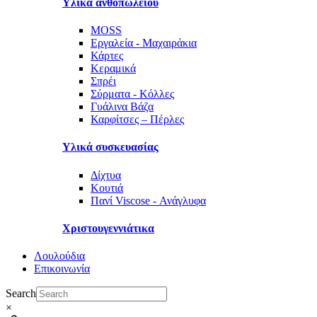
Υλικά ανθοπωλείου
MOSS
Εργαλεία - Μαχαιράκια
Κάρτες
Κεραμικά
Σπρέι
Σύρματα - Κόλλες
Γυάλινα Βάζα
Καρφίτσες – Πέρλες
Υλικά συσκευασίας
Δίχτυα
Κουτιά
Πανί Viscose - Ανάγλυφα
Χριστουγεννιάτικα
Λουλούδια
Επικοινωνία
Search
×