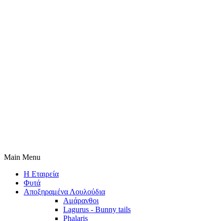
Main Menu
Η Εταιρεία
Φυτά
Αποξηραμένα Λουλούδια
Αμάρανθοι
Lagurus - Bunny tails
Phalaris