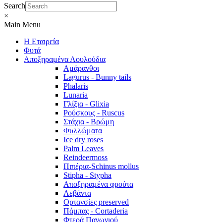
Search
×
Main Menu
Η Εταιρεία
Φυτά
Αποξηραμένα Λουλούδια
Αμάρανθοι
Lagurus - Bunny tails
Phalaris
Lunaria
Γλίξια - Glixia
Ρούσκους - Ruscus
Στάχια - Βρώμη
Φυλλώματα
Ice dry roses
Palm Leaves
Reindeermoss
Πιπέρια-Schinus mollus
Stipha - Stypha
Αποξηραμένα φρούτα
Λεβάντα
Ορτανσίες preserved
Πάμπας - Cortaderia
Φτερά Παγωνιού