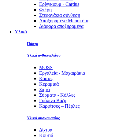
Ερίνγκιουμ - Cardus
Φτέρη
Στεφανάκια σύνθεση
Αποξηραμένα Μπουκέτα
Διάφορα αποξηραμένα
Υλικά
Πάσχα
Υλικά ανθοπωλείου
MOSS
Εργαλεία - Μαχαιράκια
Κάρτες
Κεραμικά
Σπρέι
Σύρματα - Κόλλες
Γυάλινα Βάζα
Καρφίτσες – Πέρλες
Υλικά συσκευασίας
Δίχτυα
Κουτιά